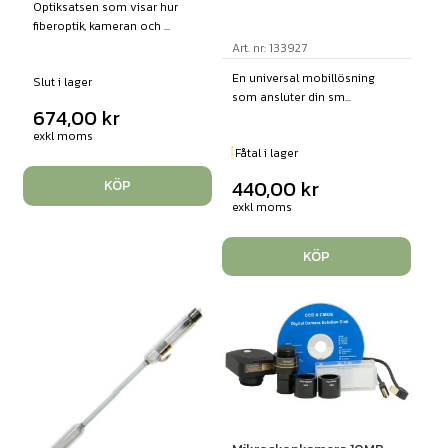
Optiksatsen som visar hur
fiberoptik, kameran och ...
Art. nr: 133927
En universal mobillösning
Slut i lager
som ansluter din sm...
674,00
kr
exkl moms
Fåtal i lager
440,00
kr
KÖP
exkl moms
KÖP