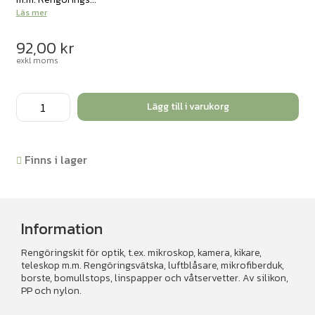
Läs mer
92,00
kr
exkl moms
Rengöringskit
Lägg till i varukorg
för
optik
mängd
Finns i lager
Information
Rengöringskit för optik, t.ex. mikroskop, kamera, kikare,
teleskop m.m. Rengöringsvätska, luftblåsare, mikrofiberduk,
borste, bomullstops, linspapper och våtservetter. Av silikon,
PP och nylon.