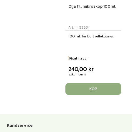
Olja till mikroskop 100ml.
Art. nr: 53634
100 ml. Tar bort reflektioner.
Fåtal i lager
240,00
kr
exkl moms
KÖP
Kundservice