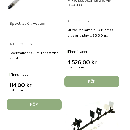
Mikroskopkamera 10MP
USB 3.0
Art. nr: 113955
Spektralrör, Helium
Mikroskopkamera 10 MP med
plug and play USB 3.0 a...
Art. nr: 129336
Finns i lager
Spektralrör, helium, för att visa
spektr...
4 526,00
kr
exkl moms
Finns i lager
KÖP
114,00
kr
exkl moms
KÖP