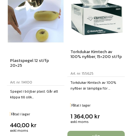
Torkdukar Kimtech av
100% nyfiber, 15×200 st/fp
Plastspegel 12 st/fp
20×25
Art. nr: 155625
Art. nr: 114100
Torkdukar Kimtech av 100%
nyfiber är lämpliga för ...
Spegel i böjbar plast. Går att
klippa till olik...
Fåtal i lager
Fåtal i lager
1 364,00
kr
exkl moms
440,00
kr
exkl moms