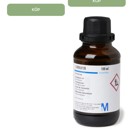
KÖP
KÖP