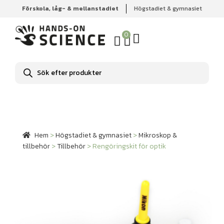
Förskola, låg- & mellanstadiet
Högstadiet & gymnasiet
Hem
Högstadiet & gymnasiet
Mikroskop & tillbehör
Tillbehör
Rengöringskit för optik
0
Produktsökning
Hem
>
Högstadiet & gymnasiet
>
Mikroskop &
tillbehör
>
Tillbehör
>
Rengöringskit för optik