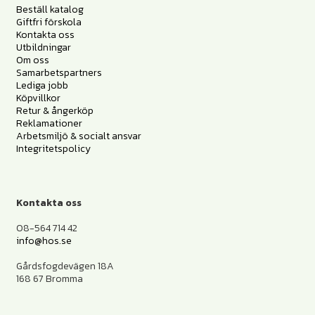
Beställ katalog
Giftfri förskola
Kontakta oss
Utbildningar
Om oss
Samarbetspartners
Lediga jobb
Köpvillkor
Retur & ångerköp
Reklamationer
Arbetsmiljö & socialt ansvar
Integritetspolicy
Kontakta oss
08-564 714 42
info@hos.se
Gårdsfogdevägen 18A
168 67 Bromma