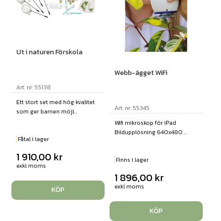
Ut i naturen Förskola
Webb-ägget WiFi
Art. nr: 55138
Ett stort set med hög kvalitet
Art. nr: 55345
som ger barnen möjl...
Wifi mikroskop för iPad
Bildupplösning 640x480 ...
Fåtal i lager
1 910,00
kr
Finns i lager
exkl moms
1 896,00
kr
exkl moms
KÖP
KÖP