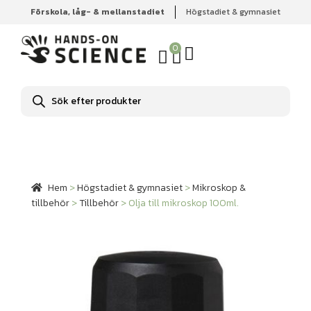
Förskola, låg- & mellanstadiet
Högstadiet & gymnasiet
Hem
Högstadiet & gymnasiet
Mikroskop & tillbehör
Tillbehör
Olja till mikroskop 100ml.
0
Produktsökning
Hem
>
Högstadiet & gymnasiet
>
Mikroskop &
tillbehör
>
Tillbehör
>
Olja till mikroskop 100ml.