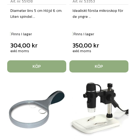
Art. nr: 55108
Art. nr: 53353
Diameter lins 5 cm Höjd 6 cm.
Idealiskt första mikroskop för
Liten spindel ...
de yngre ...
Finns i lager
Finns i lager
304,00
kr
350,00
kr
exkl moms
exkl moms
KÖP
KÖP