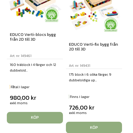
EDUCO Verti-blocs bygg
från 2D till 3D
EDUCO Verti-fix bygg från
2D till 3D
Art. nr: 149461
160 träblock i 4 färger och 12
Art. nr: 149431
dubbelsid...
175 block i 6 olika färger, 9
dubbelsidiga up...
Fåtal i lager
980,00
kr
Finns i lager
exkl moms
726,00
kr
exkl moms
KÖP
KÖP