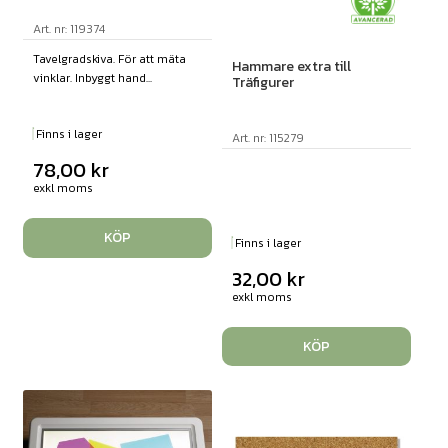
Art. nr: 119374
Tavelgradskiva. För att mäta
Hammare extra till
vinklar. Inbyggt hand...
Träfigurer
Finns i lager
Art. nr: 115279
78,00
kr
exkl moms
KÖP
Finns i lager
32,00
kr
exkl moms
KÖP