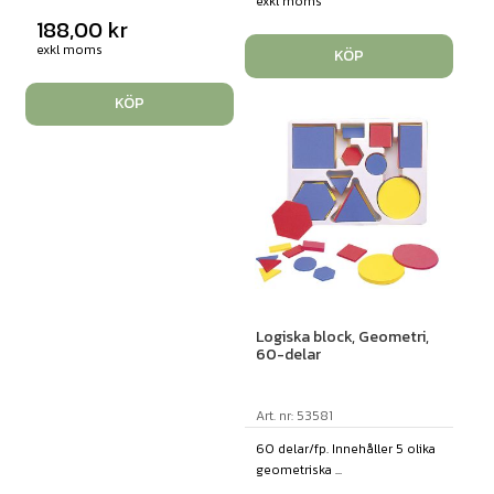
exkl moms
188,00
kr
exkl moms
KÖP
KÖP
Logiska block, Geometri,
60-delar
Art. nr: 53581
60 delar/fp. Innehåller 5 olika
geometriska ...