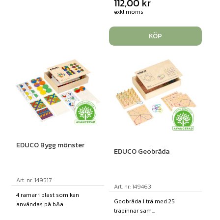
112,00
kr
exkl moms
KÖP
EDUCO Bygg mönster
EDUCO Geobräda
Art. nr: 149517
Art. nr: 149463
4 ramar i plast som kan
Geobräda i trä med 25
användas på b&a...
träpinnar sam...