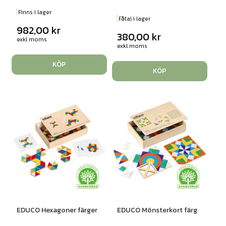
Finns i lager
Fåtal i lager
982,00
kr
380,00
kr
exkl moms
exkl moms
KÖP
KÖP
EDUCO Hexagoner färger
EDUCO Mönsterkort färg