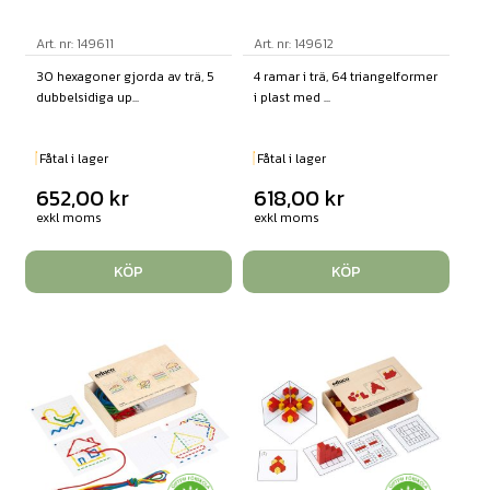
Art. nr: 149611
Art. nr: 149612
30 hexagoner gjorda av trä, 5
4 ramar i trä, 64 triangelformer
dubbelsidiga up...
i plast med ...
Fåtal i lager
Fåtal i lager
652,00
kr
618,00
kr
exkl moms
exkl moms
KÖP
KÖP