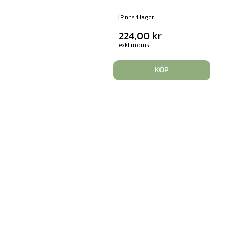
Finns i lager
224,00
kr
exkl moms
KÖP
Mönsterbitar i trä 250
bitar
Art. nr: 52134