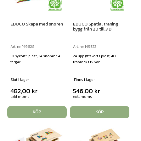
EDUCO Skapa med snören
EDUCO Spatial träning
bygg från 2D till 3 D
Art. nr: 149628
Art. nr: 149522
18 sykort i plast, 24 snören i 4
24 uppgiftskort i plast, 40
färger ...
träblock i tv&ari...
Slut i lager
Finns i lager
482,00
kr
546,00
kr
exkl moms
exkl moms
KÖP
KÖP