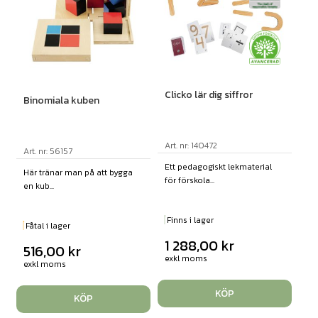
Clicko lär dig siffror
Binomiala kuben
Art. nr: 140472
Art. nr: 56157
Ett pedagogiskt lekmaterial
Här tränar man på att bygga
för förskola...
en kub...
Finns i lager
Fåtal i lager
1 288,00
kr
516,00
kr
exkl moms
exkl moms
KÖP
KÖP