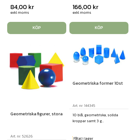
84,00
kr
166,00
kr
exkl moms
exkl moms
KÖP
KÖP
Geometriska former 10st
Art. nr: 144345
Geometriska figurer, stora
10 blå, geometriska, solida
kroppar samt 3 g...
Art. nr: 52626
Fåtal i lager