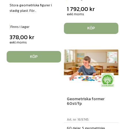
Stora geometriska figurer i
1 792,00
kr
stadig plast. För...
exkl moms
Finns i lager
KÖP
378,00
kr
exkl moms
KÖP
Geometriska former
60st/fp
Art. nr: 169745
60 delar. 5 geometriska