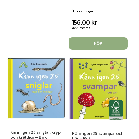
Finns i lager
156,00
kr
exkl moms
KÖP
Känn igen 25 sniglar, kryp
Känn igen 25 svampar och
och kräldjur – Bok
bär – Bok