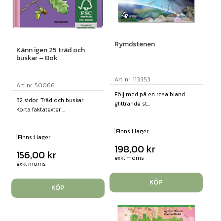
Rymdstenen
Känn igen 25 träd och
buskar – Bok
Art. nr: 113353
Art. nr: 50066
Följ med på en resa bland
32 sidor. Träd och buskar.
glittrande st...
Korta faktatexter ...
Finns i lager
Finns i lager
198,00
kr
156,00
kr
exkl moms
exkl moms
KÖP
KÖP