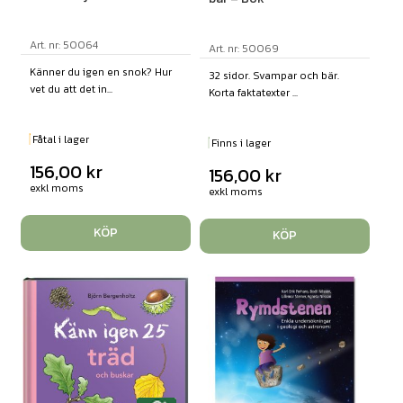
Art. nr: 50064
Art. nr: 50069
Känner du igen en snok? Hur
32 sidor. Svampar och bär.
vet du att det in...
Korta faktatexter ...
Fåtal i lager
Finns i lager
156,00
kr
156,00
kr
exkl moms
exkl moms
KÖP
KÖP