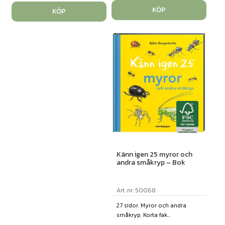
KÖP
KÖP
Känn igen 25 myror och
andra småkryp – Bok
Art. nr: 50068
27 sidor. Myror och andra
småkryp. Korta fak...