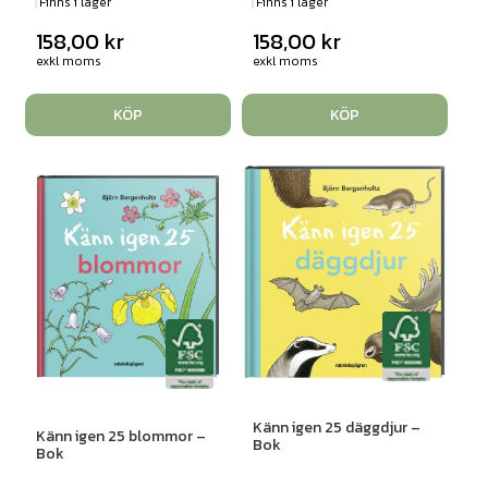
Finns i lager
Finns i lager
158,00
kr
158,00
kr
exkl moms
exkl moms
KÖP
KÖP
Känn igen 25 däggdjur –
Känn igen 25 blommor –
Bok
Bok