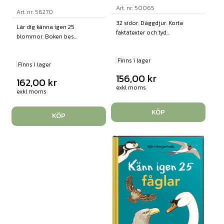
Art. nr: 50065
Art. nr: 56270
32 sidor. Däggdjur. Korta
Lär dig känna igen 25
faktatexter och tyd...
blommor. Boken bes...
Finns i lager
Finns i lager
156,00
kr
162,00
kr
exkl moms
exkl moms
KÖP
KÖP