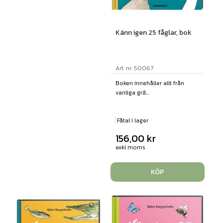
Känn igen 25 fåglar, bok
Art. nr: 50067
Boken innehåller allt från
vanliga gr&...
Fåtal i lager
156,00
kr
exkl moms
KÖP