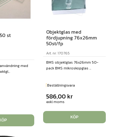
Objektglas med
50 st
fördjupning 76x26mm
50st/fp
Art. nr: 170765
BMS objektglas 76x26mm 50-
r användning med
pack BMS mikroskopglas ...
ktgl...
Beställningsvara
586,00
kr
exkl moms
KÖP
KÖP