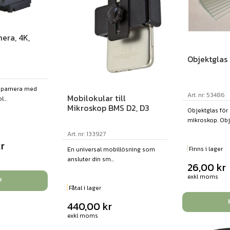
era, 4K,
Objektglas 
kopamera med
Art. nr: 53486
Mobilokular till
...
Mikroskop BMS D2, D3
Objektglas fö
mikroskop. Obje
Art. nr: 133927
r
Finns i lager
En universal mobillösning som
ansluter din sm...
26,00
kr
exkl moms
P
Fåtal i lager
440,00
kr
exkl moms