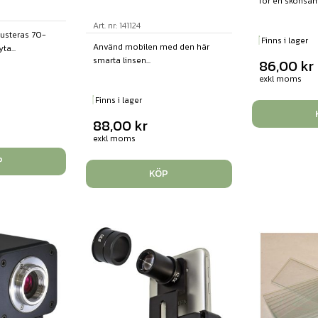
för en skonsam 
Art. nr: 141124
justeras 70-
Finns i lager
Använd mobilen med den här
a...
smarta linsen...
86,00
kr
exkl moms
Finns i lager
88,00
kr
exkl moms
P
KÖP