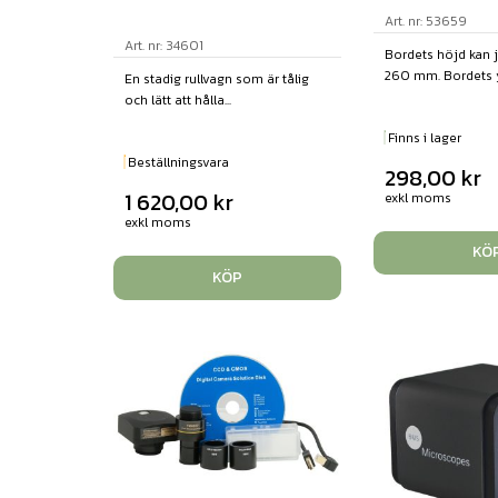
Art. nr: 53659
Art. nr: 34601
Bordets höjd kan 
260 mm. Bordets yt
En stadig rullvagn som är tålig
och lätt att hålla...
Finns i lager
Beställningsvara
298,00
kr
1 620,00
kr
exkl moms
exkl moms
KÖ
KÖP