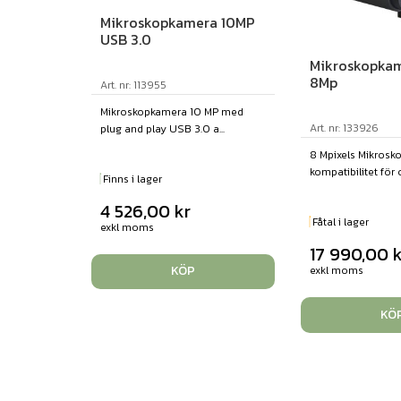
Mikroskopkamera 10MP
USB 3.0
Mikroskopkam
8Mp
Art. nr: 113955
Mikroskopkamera 10 MP med
Art. nr: 133926
plug and play USB 3.0 a...
8 Mpixels Mikros
kompatibilitet för ol
Finns i lager
4 526,00
kr
Fåtal i lager
exkl moms
17 990,00
k
KÖP
exkl moms
KÖ