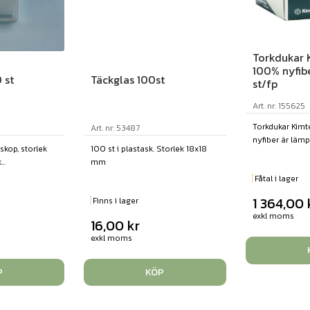
Torkdukar 
100% nyfibe
 st
Täckglas 100st
st/fp
Art. nr: 155625
Torkdukar Kim
Art. nr: 53487
nyfiber är lämpli
skop, storlek
100 st i plastask. Storlek 18x18
..
mm
Fåtal i lager
1 364,00
Finns i lager
exkl moms
16,00
kr
exkl moms
P
KÖP