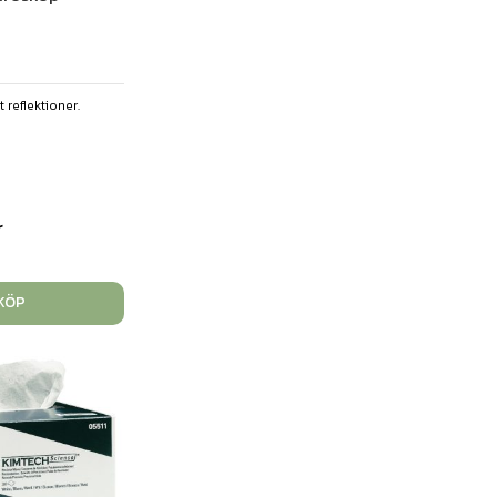
 reflektioner.
r
KÖP