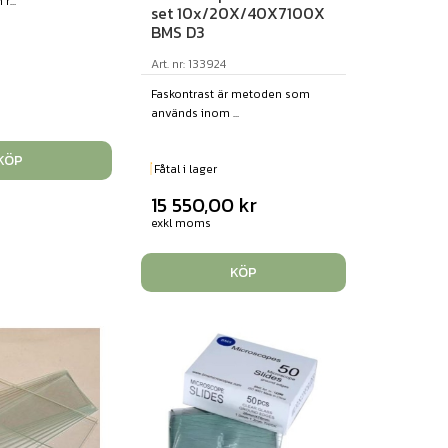
r...
set 10x/20X/40X7100X
BMS D3
Art. nr: 133924
Faskontrast är metoden som
används inom ...
KÖP
Fåtal i lager
15 550,00
kr
exkl moms
KÖP