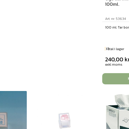
100ml.
Art. nr: 53634
100 ml. Tar bort
Fåtal i lager
240,00
k
exkl moms