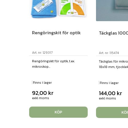
Rengöringskit för optik
Täckglas 1000
Art. nr: 129317
Art. nr: 115474
Rengöringskit för optik, t.ex.
Täckglas för mikro
mikroskop...
18x18 mm, tjocklek.
Finns i lager
Finns i lager
92,00
kr
144,00
kr
exkl moms
exkl moms
KÖP
KÖ