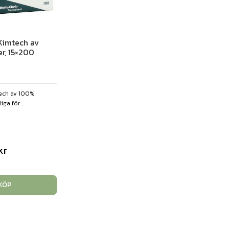
Kimtech av
r, 15×200
tech av 100%
ga för ...
kr
KÖP