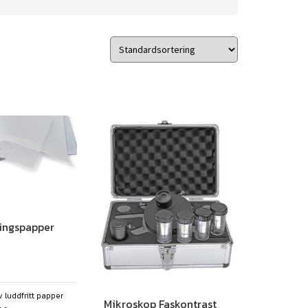
ringspapper
v luddfritt papper
Mikroskop Faskontrast