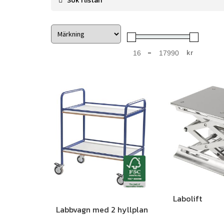
-
kr
Minimum Price
Maximum Price
Labolift
Labbvagn med 2 hyllplan