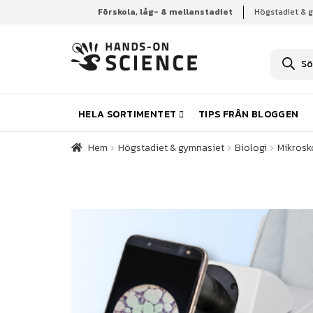
Förskola, låg- & mellanstadiet
Högstadiet & 
Hem
Högstadiet & gymnasiet
Biologi
Mikrosk
P
r
o
d
u
k
HELA SORTIMENTET
TIPS FRÅN BLOGGEN
t
s
ö
Hem
Högstadiet & gymnasiet
Biologi
Mikrosk
k
n
i
n
g