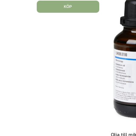
KÖP
Olja till m