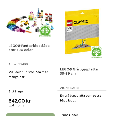
LEGO® Fantasiklosslåda
stor 790 delar
Art. nr: 122499
LEGO® Grå byggplatta
790 delar. En stor låda med
39×39 cm
många olik...
Art. nr: 122518
Slut i lager
En grå byggplatta som passar
642,00
kr
både lego...
exkl moms
Finns i lager