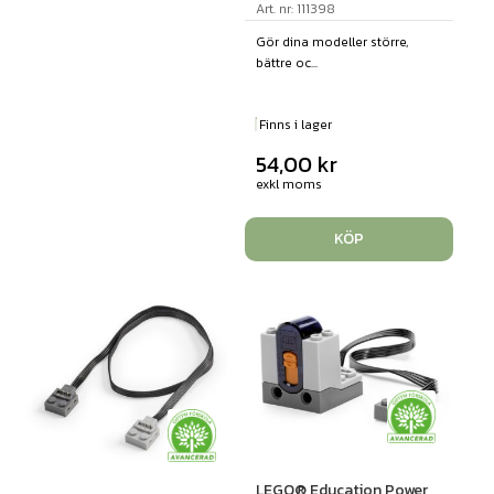
Art. nr: 111398
Gör dina modeller större,
bättre oc...
Finns i lager
54,00
kr
exkl moms
KÖP
LEGO® Education Power