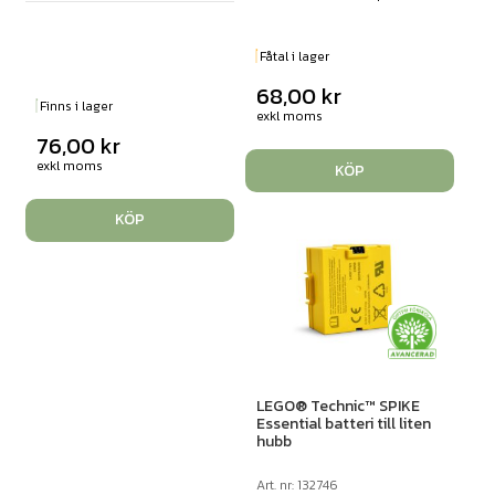
Fåtal i lager
68,00
kr
Finns i lager
exkl moms
76,00
kr
exkl moms
KÖP
KÖP
LEGO® Technic™ SPIKE
Essential batteri till liten
hubb
Art. nr: 132746