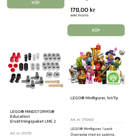
KÖP
178,00
kr
exkl moms
KÖP
LEGO® Minifigurer, 1st/fp
LEGO® MINDSTORMS®
Education
Art. nr: 171060
Ersättningspaket LME 2
LEGO® Minifigurer, 1 pack
Art. nr: 111370
Överraska med en spänna...