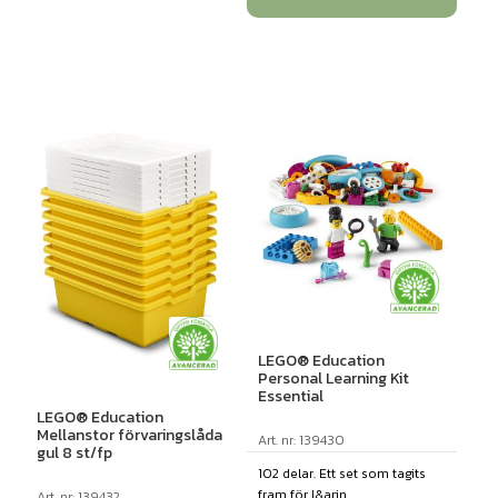
LEGO® Education
Personal Learning Kit
Essential
LEGO® Education
Mellanstor förvaringslåda
Art. nr: 139430
gul 8 st/fp
102 delar. Ett set som tagits
fram för l&arin...
Art. nr: 139432