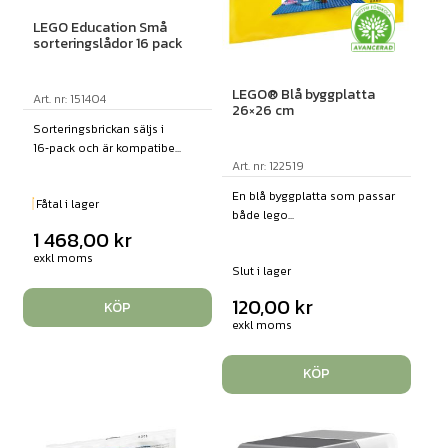
LEGO Education Små
sorteringslådor 16 pack
LEGO® Blå byggplatta
Art. nr: 151404
26×26 cm
Sorteringsbrickan säljs i
16‑pack och är kompatibe...
Art. nr: 122519
En blå byggplatta som passar
Fåtal i lager
både lego...
1 468,00
kr
exkl moms
Slut i lager
120,00
kr
KÖP
exkl moms
KÖP