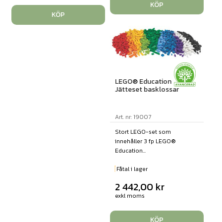
KÖP
KÖP
LEGO® Education
Jätteset basklossar
Art. nr: 19007
Stort LEGO-set som
innehåller 3 fp LEGO®
Education...
Fåtal i lager
2 442,00
kr
exkl moms
KÖP