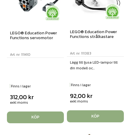
LEGO® Education Power
LEGO® Education Power
Functions strålkastare
Functions servomotor
Art. nr: 111383
Art. nr: 111410
Lägg till ljusa LED-lampor till
din modell oc...
Finns i lager
Finns i lager
92,00
kr
312,00
kr
exkl moms
exkl moms
KÖP
KÖP