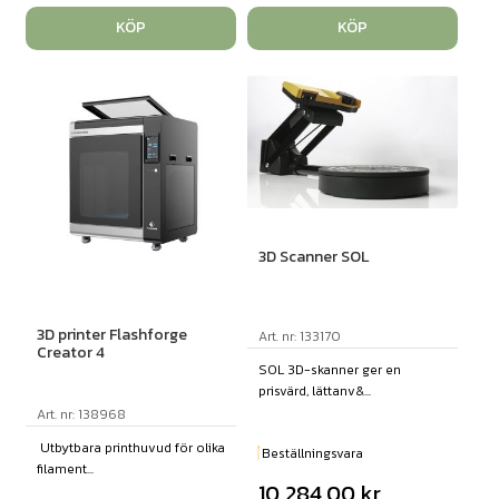
KÖP
KÖP
3D Scanner SOL
3D printer Flashforge
Art. nr: 133170
Creator 4
SOL 3D-skanner ger en
prisvärd, lättanv&...
Art. nr: 138968
Utbytbara printhuvud för olika
Beställningsvara
filament...
10 284,00
kr