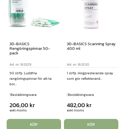
3D-BASICS
3D-BASICS Scanning Spray
Rengöringspinnar 50-
400 ml
pack
Art. nr: 163229
Art. nr: 163230
50 st/fp. Luddfria
1 st/fp. Högpresterande spray
rengöringspinnar för att ta
som gör reflekterand...
bor...
Beställningsvara
Beställningsvara
206,00
kr
482,00
kr
exkl moms
exkl moms
KÖP
KÖP