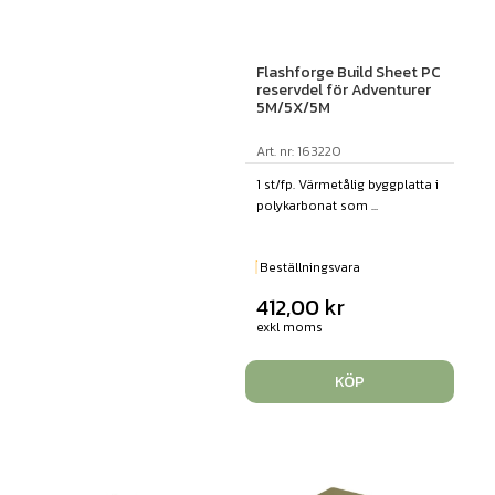
Flashforge Build Sheet PC
reservdel för Adventurer
5M/5X/5M
Art. nr: 163220
1 st/fp. Värmetålig byggplatta i
polykarbonat som ...
Beställningsvara
412,00
kr
exkl moms
KÖP