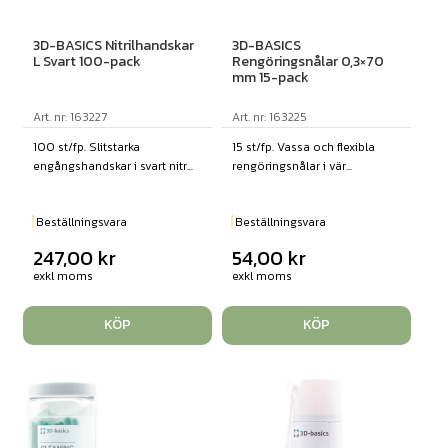
3D-BASICS Nitrilhandskar
3D-BASICS
L Svart 100-pack
Rengöringsnålar 0,3×70
mm 15-pack
Art. nr: 163227
Art. nr: 163225
100 st/fp. Slitstarka
15 st/fp. Vassa och flexibla
engångshandskar i svart nitr...
rengöringsnålar i vär...
Beställningsvara
Beställningsvara
247,00
kr
54,00
kr
exkl moms
exkl moms
KÖP
KÖP