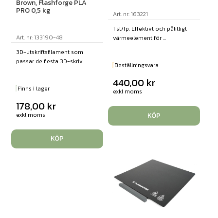
Brown, Flashforge PLA
PRO 0,5 kg
Art. nr: 163221
1 st/fp. Effektivt och pålitligt
Art. nr: 133190-48
värmeelement för ...
3D-utskriftsfilament som
passar de flesta 3D-skriv...
Beställningsvara
440,00
kr
Finns i lager
exkl moms
178,00
kr
exkl moms
KÖP
KÖP