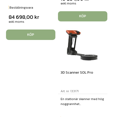
exkl moms
Beställningsvara
84 698,00
kr
KÖP
exkl moms
KÖP
3D Scanner SOL Pro
Art. nr: 133171
En stationär skanner med hög
noggrannhet...