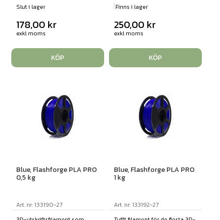
Slut i lager
Finns i lager
178,00
kr
250,00
kr
exkl moms
exkl moms
KÖP
KÖP
Blue, Flashforge PLA PRO
Blue, Flashforge PLA PRO
0,5 kg
1 kg
Art. nr: 133190-27
Art. nr: 133192-27
3D-utskriftsfilament som
Tufft filament för de flesta 3D-