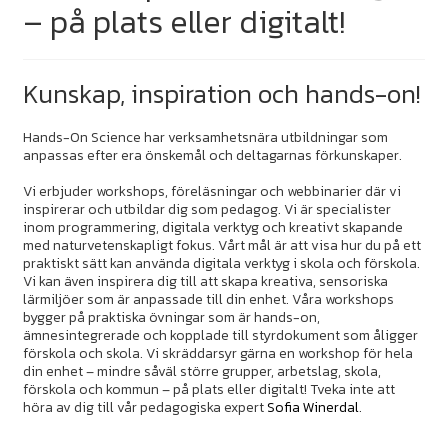
– på plats eller digitalt!
Kunskap, inspiration och hands-on!
Hands-On Science har verksamhetsnära utbildningar som
anpassas efter era önskemål och deltagarnas förkunskaper.
Vi erbjuder workshops, föreläsningar och webbinarier där vi
inspirerar och utbildar dig som pedagog. Vi är specialister
inom programmering, digitala verktyg och kreativt skapande
med naturvetenskapligt fokus. Vårt mål är att visa hur du på ett
praktiskt sätt kan använda digitala verktyg i skola och förskola.
Vi kan även inspirera dig till att skapa kreativa, sensoriska
lärmiljöer som är anpassade till din enhet. Våra workshops
bygger på praktiska övningar som är hands-on,
ämnesintegrerade och kopplade till styrdokument som åligger
förskola och skola. Vi skräddarsyr gärna en workshop för hela
din enhet – mindre såväl större grupper, arbetslag, skola,
förskola och kommun – på plats eller digitalt! Tveka inte att
höra av dig till vår pedagogiska expert
Sofia Winerdal
.