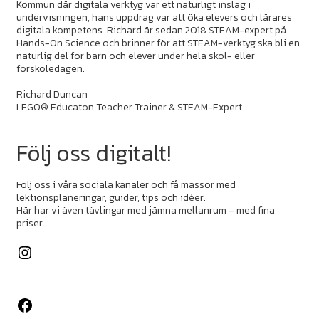
Kommun där digitala verktyg var ett naturligt inslag i
undervisningen, hans uppdrag var att öka elevers och lärares
digitala kompetens. Richard är sedan 2018 STEAM-expert på
Hands-On Science och brinner för att STEAM-verktyg ska bli en
naturlig del för barn och elever under hela skol- eller
förskoledagen.
Richard Duncan
LEGO® Educaton Teacher Trainer & STEAM-Expert
Följ oss digitalt!
Följ oss i våra sociala kanaler och få massor med
lektionsplaneringar, guider, tips och idéer.
Här har vi även tävlingar med jämna mellanrum – med fina
priser.
Instagram
Facebook