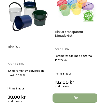
Hinkar transparent
färgade 6st
Hink 10L
Art. nr: 13621
Färgmatchade med bägarna
13620 så ...
Art. nr: 85187
10 liters hink av polypropen
Finns i lager
plast. OBS! Fär...
182,00
kr
exkl moms
Finns i lager
38,00
kr
KÖP
exkl moms