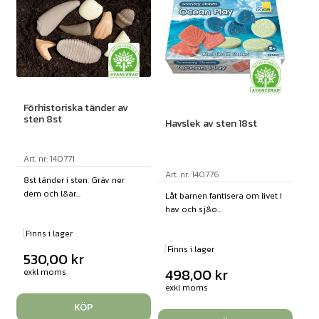
Förhistoriska tänder av
sten 8st
Havslek av sten 18st
Art. nr: 140771
Art. nr: 140776
8st tänder i sten. Gräv ner
dem och l&ar...
Låt barnen fantisera om livet i
hav och sj&o...
Finns i lager
Finns i lager
530,00
kr
498,00
kr
exkl moms
exkl moms
KÖP