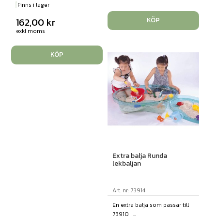
Finns i lager
162,00
kr
KÖP
exkl moms
KÖP
Extra balja Runda
lekbaljan
Art. nr: 73914
En extra balja som passar till
73910 ...