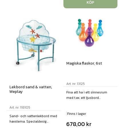
KÖP
Magiska flaskor, 6st
Art. nr: 13125
Lekbord sand & vatten,
Weplay
Fina att ha i ett sinnesrum
med t.ex. ett ljusbord...
Art. nr: 118105
Finns i lager
Sand- och vattenlekbord med
havstema. Specialdesig...
678,00
kr