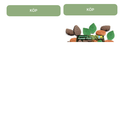
KÖP
KÖP
Skogslek av sten 18st
Art. nr: 140774
Hitta på sagor om naturen
med löven, ko...