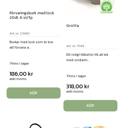
Förvaringsburk med lock
20dl. 6 st/fp
Grotta
Art. nr: 23440
Burkar med lock som är bra
Art. nr: 11149
att förvara a...
Ett roligt tillbehör till all lek
med sm&arin...
Finns i lager
186,00
kr
Finns i lager
exkl moms
318,00
kr
exkl moms
KÖP
KÖP