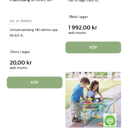
har vi tagit fram til...
Fåtal i lager
Art. nr: 84964
1 992,00
kr
Universalslang, tål värme upp
exkl moms
till 60 &...
KÖP
Finns i lager
20,00
kr
exkl moms
KÖP