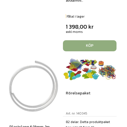
avskärmni...
Fåtal i lager
1 398,00
kr
exkl moms
KÖP
Rörelsepaket
Art. nr: 140345
82 delar. Detta produktpaket
Plastslang 6/9mm, 1m