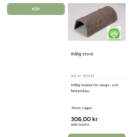
KÖP
Ihålig stock
Art. nr: 133333
Ihålig stubbe för skogs- och
fantasi&au...
Finns i lager
306,00
kr
exkl moms