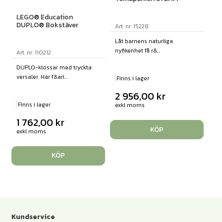
LEGO® Education
DUPLO® Bokstäver
Art. nr: 15228
Låt barnens naturliga
nyfikenhet få r&...
Art. nr: 110212
DUPLO-klossar med tryckta
versaler. Här f&ari...
Finns i lager
2 956,00
kr
Finns i lager
exkl moms
1 762,00
kr
KÖP
exkl moms
KÖP
Kundservice