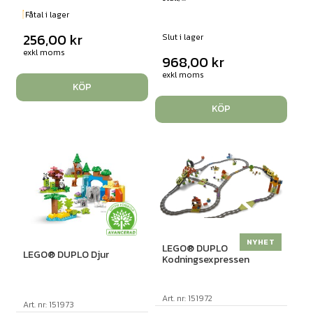
Fåtal i lager
256,00
kr
Slut i lager
exkl moms
968,00
kr
exkl moms
KÖP
KÖP
NYHET
LEGO® DUPLO
LEGO® DUPLO Djur
Kodningsexpressen
Art. nr: 151972
Art. nr: 151973