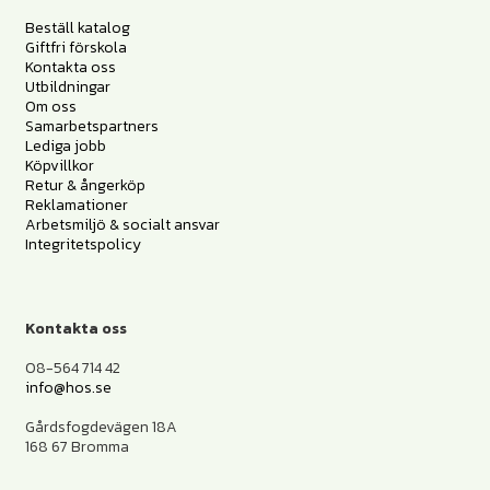
Beställ katalog
Giftfri förskola
Kontakta oss
Utbildningar
Om oss
Samarbetspartners
Lediga jobb
Köpvillkor
Retur & ångerköp
Reklamationer
Arbetsmiljö & socialt ansvar
Integritetspolicy
Kontakta oss
08-564 714 42
info@hos.se
Gårdsfogdevägen 18A
168 67 Bromma