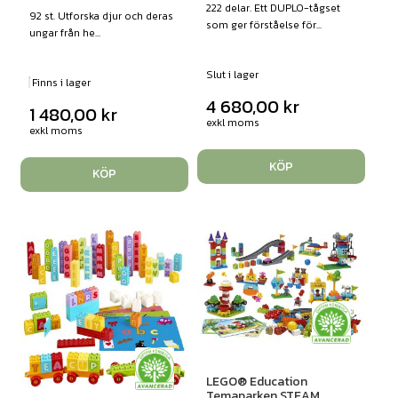
222 delar. Ett DUPLO-tågset
92 st. Utforska djur och deras
som ger förståelse för...
ungar från he...
Slut i lager
Finns i lager
4 680,00
kr
1 480,00
kr
exkl moms
exkl moms
KÖP
KÖP
LEGO® Education
Temaparken STEAM