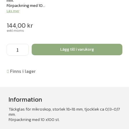
mm.
Förpackning med 10...
Läs mer
144,00
kr
exkl moms
Täckglas
Lägg till i varukorg
1000
st
mängd
Finns i lager
Information
Täckglas för mikroskop, storlek 18×18 mm, tjocklek ca 0,13-0,17
mm.
Förpackning med 10 x100 st.