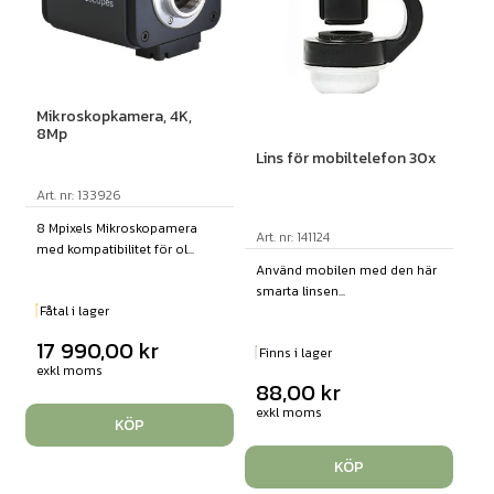
Mikroskopkamera, 4K,
8Mp
Lins för mobiltelefon 30x
Art. nr: 133926
8 Mpixels Mikroskopamera
Art. nr: 141124
med kompatibilitet för ol...
Använd mobilen med den här
smarta linsen...
Fåtal i lager
17 990,00
kr
Finns i lager
exkl moms
88,00
kr
exkl moms
KÖP
KÖP