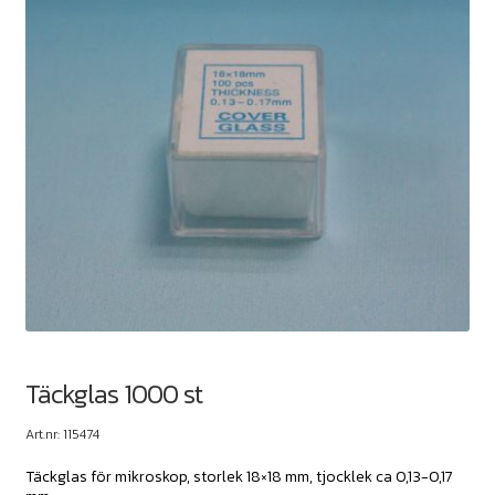
Täckglas 1000 st
Art.nr: 115474
Täckglas för mikroskop, storlek 18×18 mm, tjocklek ca 0,13-0,17