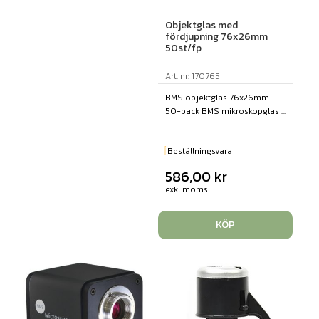
Objektglas med
fördjupning 76x26mm
50st/fp
Art. nr: 170765
BMS objektglas 76x26mm
50-pack BMS mikroskopglas ...
Beställningsvara
586,00
kr
exkl moms
KÖP