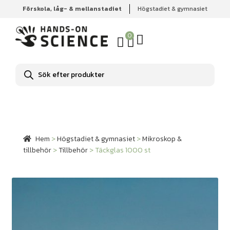
Förskola, låg- & mellanstadiet
Högstadiet & gymnasiet
Hem
Högstadiet & gymnasiet
Mikroskop & tillbehör
Tillbehör
Täckglas 1000 st
0
Produktsökning
Hem
>
Högstadiet & gymnasiet
>
Mikroskop &
tillbehör
>
Tillbehör
>
Täckglas 1000 st