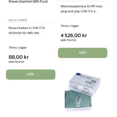
Reservbatteri WiFi Puck
Mikroskopkamera 10 MP med
plug and play USB 3.0 a...
Art. nr: 114150
Finns i lager
Reservbatteri Li-ION 3.7V
650mAh för WiFi mik...
4 526,00
kr
exkl moms
Finns i lager
KÖP
88,00
kr
exkl moms
KÖP