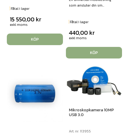
som ansluter din sm...
Fåtal i lager
15 550,00
kr
Fåtal i lager
exkl moms
440,00
kr
exkl moms
KÖP
KÖP
Mikroskopkamera 10MP
USB 3.0
Art. nr: 113955