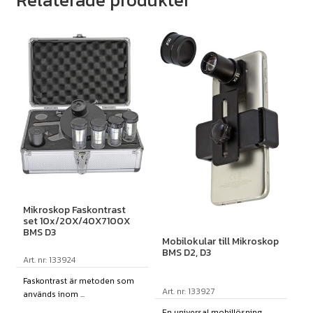
Relaterade produkter
Mikroskop Faskontrast
set 10x/20X/40X7100X
BMS D3
Mobilokular till Mikroskop
BMS D2, D3
Art. nr: 133924
Faskontrast är metoden som
Art. nr: 133927
används inom ...
En universal mobillösning