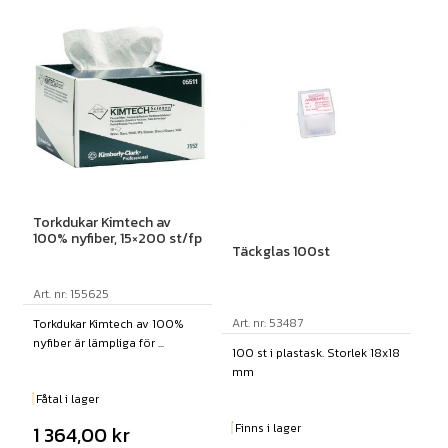
Torkdukar Kimtech av
100% nyfiber, 15×200 st/fp
Täckglas 100st
Art. nr: 155625
Art. nr: 53487
Torkdukar Kimtech av 100%
nyfiber är lämpliga för ...
100 st i plastask. Storlek 18x18
mm
Fåtal i lager
Finns i lager
1 364,00
kr