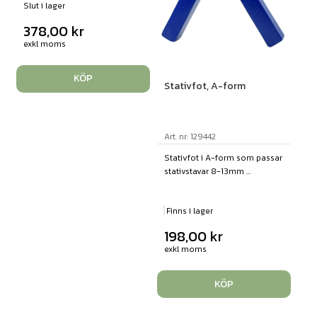
Slut i lager
378,00
kr
exkl moms
KÖP
Stativfot, A-form
Art. nr: 129442
Stativfot i A-form som passar
stativstavar 8-13mm ...
Finns i lager
198,00
kr
exkl moms
KÖP