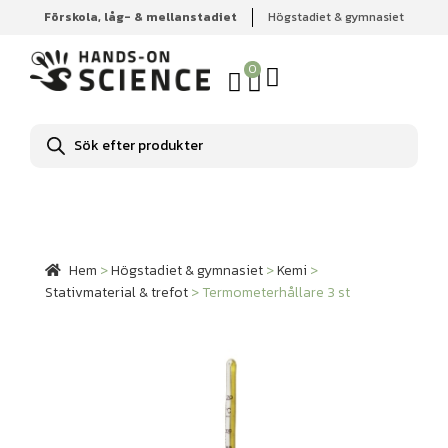
Förskola, låg- & mellanstadiet
Högstadiet & gymnasiet
Hem
Högstadiet & gymnasiet
Kemi
Stativmaterial &
trefot
Termometerhållare 3 st
0
Produktsökning
Hem
>
Högstadiet & gymnasiet
>
Kemi
>
Stativmaterial & trefot
>
Termometerhållare 3 st