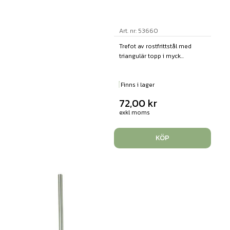
Art. nr: 53660
Trefot av rostfrittstål med
triangulär topp i myck...
Finns i lager
72,00
kr
exkl moms
KÖP