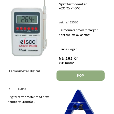
Sprittermometer
-20°C/+110°C
Art. nr: 153567
Termometer med rödfärgad
sprit för lätt avläsning....
Finns i lager
56,00
kr
exkl moms
Termometer digital
KÖP
Art. nr: 144157
Digital termometer med brett
temperaturområd...