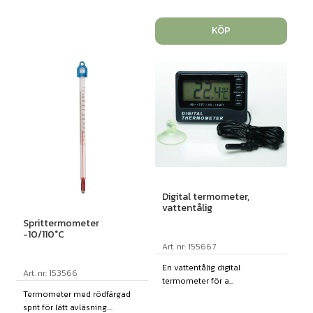
KÖP
Digital termometer,
vattentålig
Sprittermometer
-10/110°C
Art. nr: 155667
En vattentålig digital
Art. nr: 153566
termometer för a...
Termometer med rödfärgad
sprit för lätt avläsning....