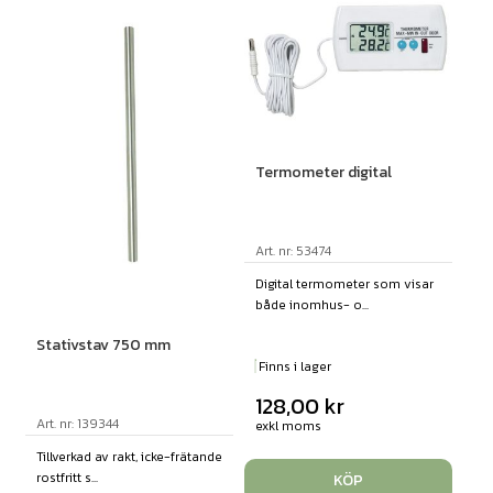
Termometer digital
Art. nr: 53474
Digital termometer som visar
både inomhus- o...
Stativstav 750 mm
Finns i lager
128,00
kr
Art. nr: 139344
exkl moms
Tillverkad av rakt, icke-frätande
rostfritt s...
KÖP