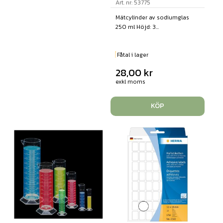
Art. nr: 53775
Mätcylinder av sodiumglas
250 ml Höjd: 3...
Fåtal i lager
28,00
kr
exkl moms
KÖP