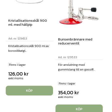
Kristallisationsskål 900
ml. med hällpip
Art. nr: 129453
Bunsenbrännare med
reducerventil
Kristallisationsskål 900 ml.av
borosilikatgl...
Art. nr: 129533
För anslutning med
Finns i lager
gummislang till en gasolfl...
126,00
kr
exkl moms
Finns i lager
KÖP
354,00
kr
exkl moms
KÖP