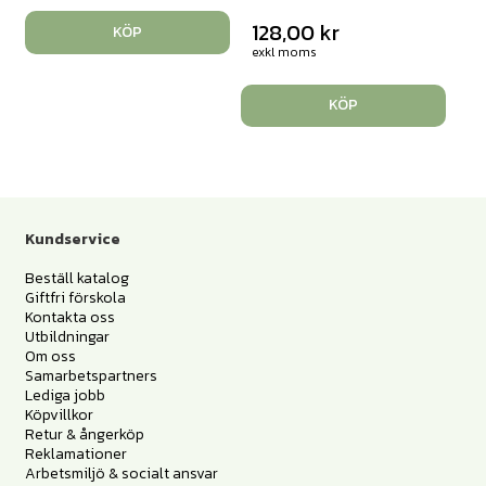
128,00
kr
KÖP
exkl moms
KÖP
Kundservice
Beställ katalog
Giftfri förskola
Kontakta oss
Utbildningar
Om oss
Samarbetspartners
Lediga jobb
Köpvillkor
Retur & ångerköp
Reklamationer
Arbetsmiljö & socialt ansvar