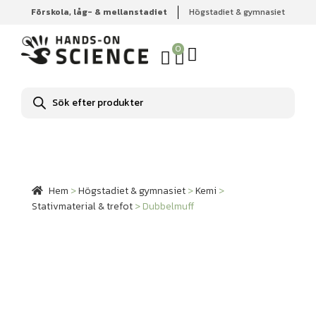
Förskola, låg- & mellanstadiet
Högstadiet & gymnasiet
Hem
Högstadiet & gymnasiet
Kemi
Stativmaterial &
trefot
Dubbelmuff
0
Produktsökning
Hem
>
Högstadiet & gymnasiet
>
Kemi
>
Stativmaterial & trefot
>
Dubbelmuff