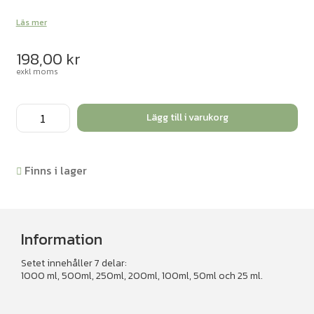
Läs mer
198,00
kr
exkl moms
Mätcylinder
Lägg till i varukorg
plast
7
delar
Finns i lager
mängd
Information
Setet innehåller 7 delar:
1000 ml, 500ml, 250ml, 200ml, 100ml, 50ml och 25 ml.