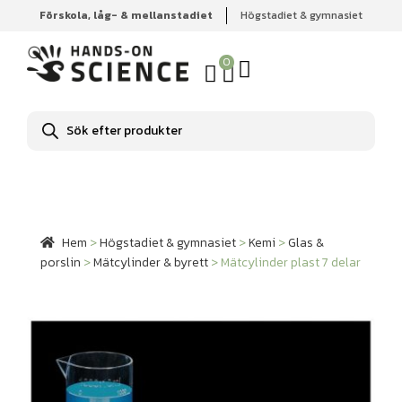
Förskola, låg- & mellanstadiet
Högstadiet & gymnasiet
Hem
Högstadiet & gymnasiet
Kemi
Glas & porslin
Mätcylinder & byrett
Mätcylinder plast 7 delar
0
Produktsökning
Hem
>
Högstadiet & gymnasiet
>
Kemi
>
Glas &
porslin
>
Mätcylinder & byrett
>
Mätcylinder plast 7 delar