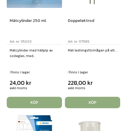
Mätcylinder 250 ml.
Doppelektrod
Art. nr: 115033
Art. nr: 117985
Mätcylinder med hällpip av
Mät ledningsförmågan på ett ...
sodaglas, med...
Finns i lager
Finns i lager
24,00
kr
228,00
kr
exkl moms
exkl moms
KÖP
KÖP