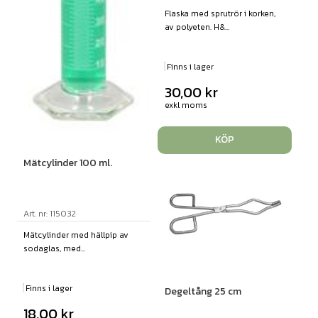
Flaska med sprutrör i korken,
av polyeten. H&...
Finns i lager
30,00
kr
exkl moms
KÖP
Mätcylinder 100 ml.
Art. nr: 115032
Mätcylinder med hällpip av
sodaglas, med...
Finns i lager
Degeltång 25 cm
18,00
kr