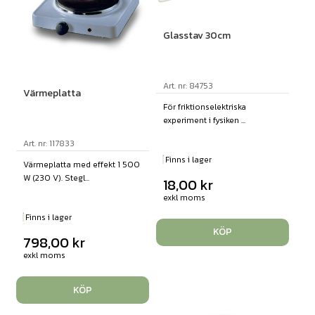
Glasstav 30cm
Art. nr: 84753
Värmeplatta
För friktionselektriska
experiment i fysiken ...
Art. nr: 117833
Finns i lager
Värmeplatta med effekt 1 500
W (230 V). Stegl...
18,00
kr
exkl moms
Finns i lager
KÖP
798,00
kr
exkl moms
KÖP