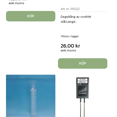
exkl moms
Art. nr: 115022
KÖP
Degeltång av rostfritt
stål.Längd...
Finns i lager
26,00
kr
exkl moms
KÖP