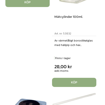
KÖP
Mätcylinder 100ml.
Art. nr: 53832
Av värmetåligt borosilikatglas
med hällpip och hex...
Finns i lager
28,00
kr
exkl moms
KÖP