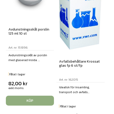
Avdunstningsskål porslin
125 ml 10 st
Art. nr: 151896
Avdunstningsskål av porslin
med glaserad insida. ...
Avfallsbehållare Krossat
glas fp 6 st/fp
Fåtal i lager
Art. nr: 162015
82,00
kr
Idealisk för insamling,
exkl moms
transport och avfalls...
KÖP
Fåtal i lager