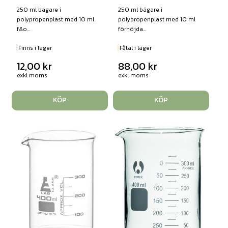
250 ml bägare i
250 ml bägare i
polypropenplast med 10 ml
polypropenplast med 10 ml
f&o...
förhöjda...
Finns i lager
Fåtal i lager
12,00
kr
88,00
kr
exkl moms
exkl moms
KÖP
KÖP