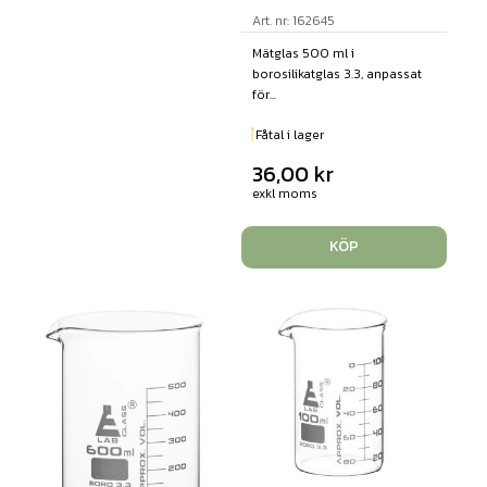
Art. nr: 162645
Mätglas 500 ml i
borosilikatglas 3.3, anpassat
för...
Fåtal i lager
36,00
kr
exkl moms
KÖP