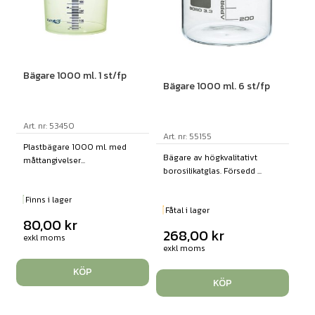
Bägare 1000 ml. 1 st/fp
Bägare 1000 ml. 6 st/fp
Art. nr: 53450
Art. nr: 55155
Plastbägare 1000 ml. med
Bägare av högkvalitativt
måttangivelser...
borosilikatglas. Försedd ...
Finns i lager
Fåtal i lager
80,00
kr
268,00
kr
exkl moms
exkl moms
KÖP
KÖP