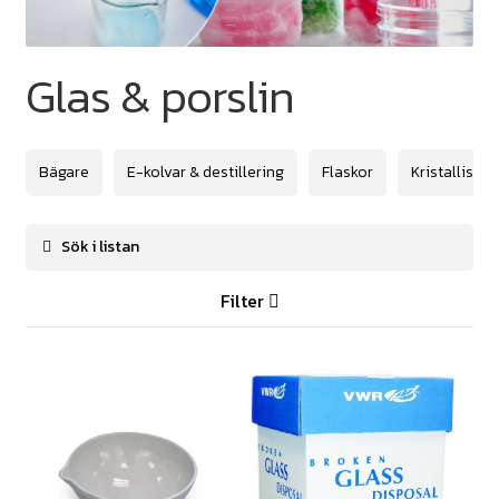
Glas & porslin
Bägare
E-kolvar & destillering
Flaskor
Kristallisati
Filter