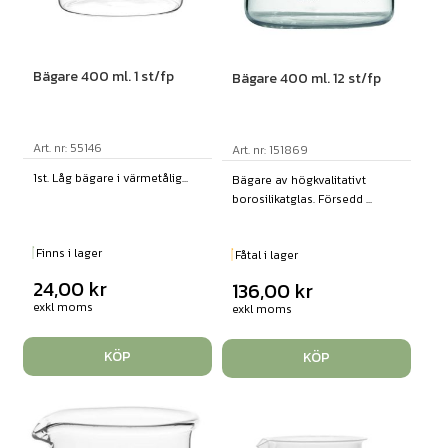
Bägare 400 ml. 1 st/fp
Bägare 400 ml. 12 st/fp
Art. nr: 55146
Art. nr: 151869
1st. Låg bägare i värmetålig...
Bägare av högkvalitativt
borosilikatglas. Försedd ...
Finns i lager
Fåtal i lager
24,00
kr
136,00
kr
exkl moms
exkl moms
KÖP
KÖP