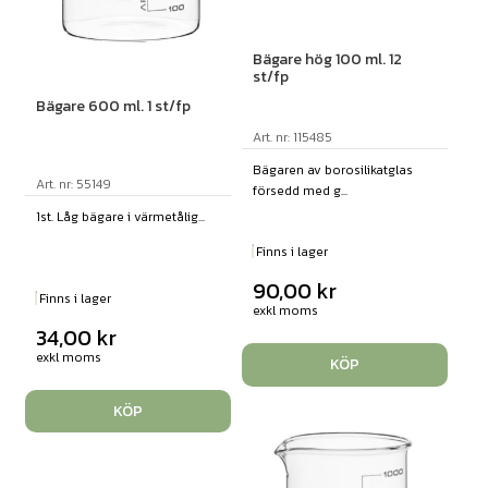
Bägare hög 100 ml. 12
st/fp
Bägare 600 ml. 1 st/fp
Art. nr: 115485
Bägaren av borosilikatglas
Art. nr: 55149
försedd med g...
1st. Låg bägare i värmetålig...
Finns i lager
90,00
kr
Finns i lager
exkl moms
34,00
kr
exkl moms
KÖP
KÖP