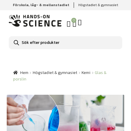
Förskola, låg- & mellanstadiet
Högstadiet & gymnasiet
Hem
Högstadiet & gymnasiet
Kemi
Glas & porslin
0
Produktsökning
Hem
Högstadiet & gymnasiet
Kemi
Glas &
porslin