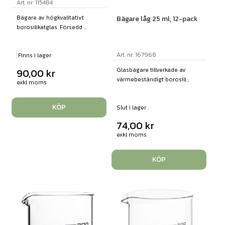
Art. nr: 115484
Bägare av högkvalitativt
Bägare låg 25 ml, 12-pack
borosilikatglas. Försedd ...
Art. nr: 167968
Finns i lager
Glasbägare tillverkade av
90,00
kr
värmebeständigt borosili...
exkl moms
KÖP
Slut i lager
74,00
kr
exkl moms
KÖP