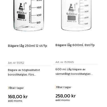
Bägare låg 600ml. 8st/fp
Bägare låg 250ml 12 st/fp
Art. nr: 153565
Art. nr: 55152
600 ml. Låg bägare av
Bägare av högkvalitativt
värmetåligt borosilikatglas ...
borosilikatglas. Förs...
Fåtal i lager
Fåtal i lager
258,00
kr
168,00
kr
exkl moms
exkl moms