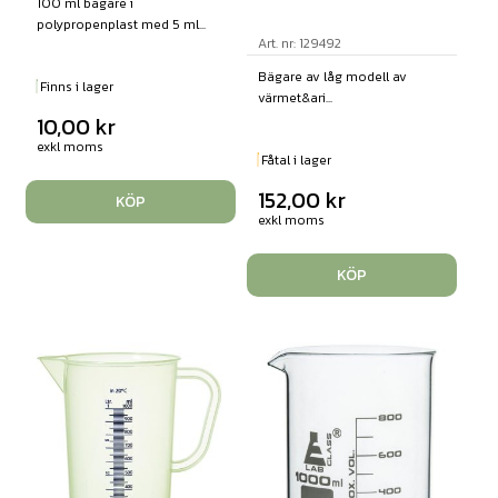
100 ml bägare i
polypropenplast med 5 ml...
Art. nr: 129492
Bägare av låg modell av
Finns i lager
värmet&ari...
10,00
kr
exkl moms
Fåtal i lager
152,00
kr
KÖP
exkl moms
KÖP