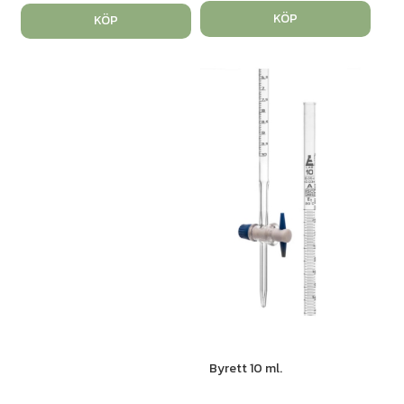
KÖP
KÖP
Byrett 10 ml.