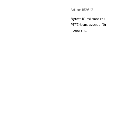
Art. nr: 162642
Byrett 10 ml med rak
PTFE‑kran, avsedd för
noggran...
Finns i lager
142,00
kr
exkl moms
KÖP