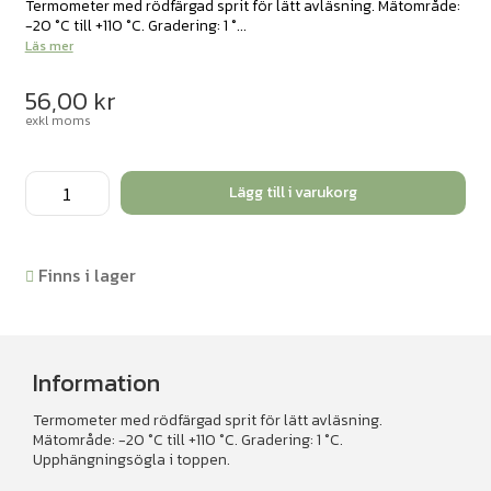
Termometer med rödfärgad sprit för lätt avläsning. Mätområde:
-20 °C till +110 °C. Gradering: 1 °...
Läs mer
56,00
kr
exkl moms
Sprittermometer
Lägg till i varukorg
-20°C/+110°C
mängd
Finns i lager
Information
Termometer med rödfärgad sprit för lätt avläsning.
Mätområde: -20 °C till +110 °C. Gradering: 1 °C.
Upphängningsögla i toppen.