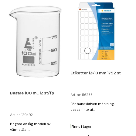
Etiketter 12×18 mm 1792 st
Bägare 100 ml. 12 st/fp
Art. nr: 116233
För handskriven märkning,
passar inte at...
Art. nr: 129492
Bägare av låg modell av
Finns i lager
värmet&ari...