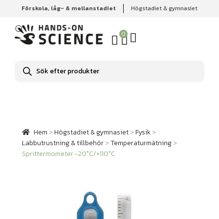
Förskola, låg- & mellanstadiet
Högstadiet & gymnasiet
Hem
Högstadiet & gymnasiet
Fysik
Labbutrustning &
tillbehör
Temperaturmätning
Sprittermometer -20°C/+110°C
0
Produktsökning
Hem
>
Högstadiet & gymnasiet
>
Fysik
>
Labbutrustning & tillbehör
>
Temperaturmätning
>
Sprittermometer -20°C/+110°C