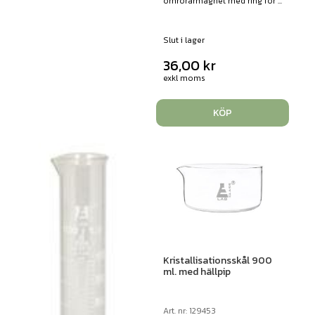
omrörarmagnet med ring för ...
Slut i lager
36,00
kr
exkl moms
KÖP
Kristallisationsskål 900
ml. med hällpip
Art. nr: 129453