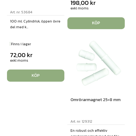
198,00
kr
exkl moms
Art. nr: 53684
100 ml. Cylindrisk, öppen övre
KÖP
del med k...
Finns i lager
72,00
kr
exkl moms
KÖP
Omrörarmagnet 25×8 mm
Art. nr: 129312
En robust och effektiv