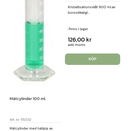
Kristallisationsskål 900 ml.av
borosilikatgl...
Finns i lager
126,00
kr
exkl moms
KÖP
Mätcylinder 100 ml.
Art. nr: 115032
Mätcylinder med hällpip av