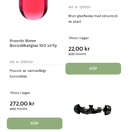
Art. nr: 129501
Brun glasflaska med skruvlock
av plast.
Finns i lager
Provrör 16mm
Borosilikatglas 100 st/fp
22,00
kr
exkl moms
Art. nr: 129530
KÖP
Provrör av värmetåligt
borosilikat...
Finns i lager
272,00
kr
exkl moms
KÖP