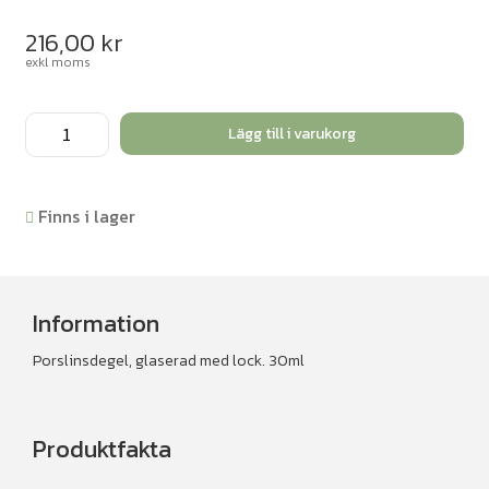
216,00
kr
exkl moms
Degel
Lägg till i varukorg
med
lock
30ml.
Finns i lager
20
st
mängd
Information
Porslinsdegel, glaserad med lock. 30ml
Produktfakta