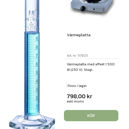
Värmeplatta
Art. nr: 117833
Värmeplatta med effekt 1 500
W (230 V). Stegl...
Finns i lager
798,00
kr
exkl moms
KÖP