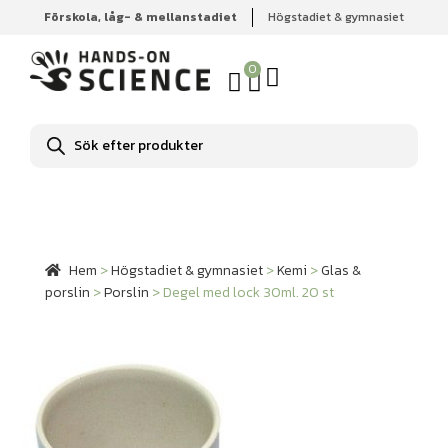
Förskola, låg- & mellanstadiet
Högstadiet & gymnasiet
Hem
Högstadiet & gymnasiet
Kemi
Glas & porslin
Porslin
Degel med lock 30ml. 20 st
0
Produktsökning
Hem
>
Högstadiet & gymnasiet
>
Kemi
>
Glas &
porslin
>
Porslin
>
Degel med lock 30ml. 20 st