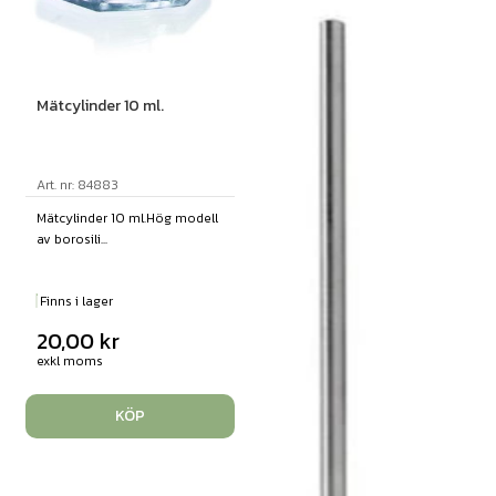
Mätcylinder 10 ml.
Art. nr: 84883
Mätcylinder 10 ml.Hög modell
av borosili...
Finns i lager
20,00
kr
exkl moms
KÖP