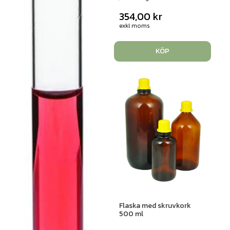
354,00
kr
exkl moms
KÖP
Flaska med skruvkork
500 ml