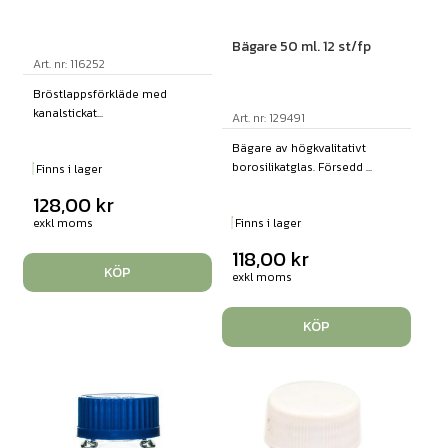
Bägare 50 ml. 12 st/fp
Art. nr: 116252
Bröstlappsförkläde med
kanalstickat...
Art. nr: 129491
Bägare av högkvalitativt
borosilikatglas. Försedd ...
Finns i lager
128,00
kr
exkl moms
Finns i lager
118,00
kr
KÖP
exkl moms
KÖP