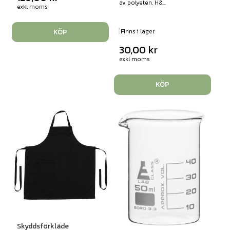
av polyeten. H&...
exkl moms
KÖP
Finns i lager
30,00
kr
exkl moms
KÖP
Skyddsförkläde