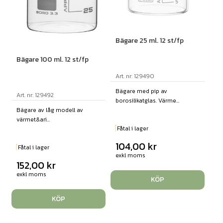
Bägare 25 ml. 12 st/fp
Bägare 100 ml. 12 st/fp
Art. nr: 129490
Bägare med pip av
Art. nr: 129492
borosilikatglas. Värme...
Bägare av låg modell av
värmet&ari...
Fåtal i lager
104,00
kr
Fåtal i lager
exkl moms
152,00
kr
exkl moms
KÖP
KÖP