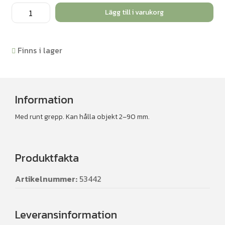
Stativklämma
Lägg till i varukorg
-
universal
mängd
Finns i lager
Information
Med runt grepp. Kan hålla objekt 2–90 mm.
Produktfakta
Artikelnummer:
53442
Leveransinformation