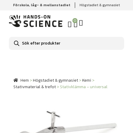
Förskola, låg- & mellanstadiet
Högstadiet & gymnasiet
Hem
Högstadiet & gymnasiet
Kemi
Stativmaterial &
trefot
Stativklämma – universal
0
Produktsökning
Hem
>
Högstadiet & gymnasiet
>
Kemi
>
Stativmaterial & trefot
>
Stativklämma – universal