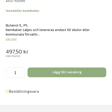
Art.nr: 150085
Innehåller kemikalier
Butanol 1L, PS.
Kemikalier säljes och levereras endast till skolor eller
kommunala förvaltn...
Läs mer
497,50
kr
inkl moms
Butan
Lägg till i varukorg
1l
mängd
Beställningsvara