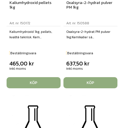
Kaliumhydroxid pellets
Oxalsyra-2-hydrat pulver
1kg
PM 1kg
Art. nr: 150172
Art. nr: 150588
Kaliumhydroxid 1kg, pellets,
Oxalsyra-2-hydrat PM pulver
kvalité teknisk. Kem...
1kg.Kemikalier sä...
Beställningsvara
Beställningsvara
465,00
kr
637,50
kr
inkl moms
inkl moms
KÖP
KÖP