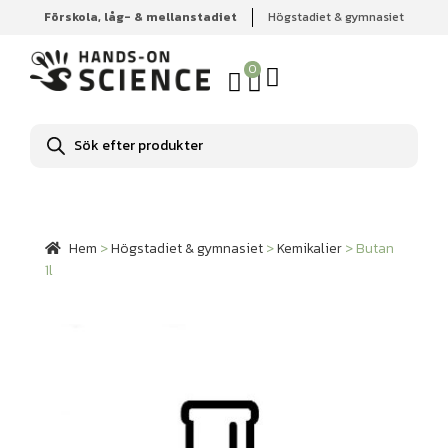
Förskola, låg- & mellanstadiet
Högstadiet & gymnasiet
Hem
Högstadiet & gymnasiet
Kemikalier
Butan 1l
0
Produktsökning
Hem
>
Högstadiet & gymnasiet
>
Kemikalier
>
Butan
1l