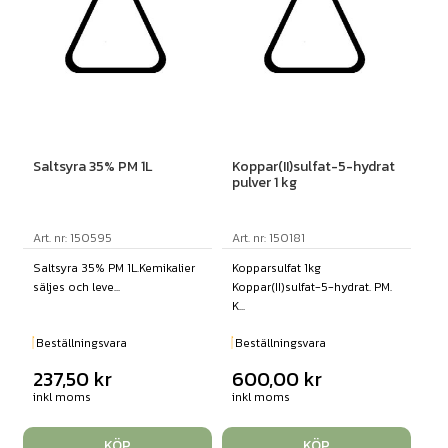
Saltsyra 35% PM 1L
Koppar(II)sulfat-5-hydrat
pulver 1 kg
Art. nr: 150595
Art. nr: 150181
Saltsyra 35% PM 1L.Kemikalier
Kopparsulfat 1kg
säljes och leve...
Koppar(II)sulfat-5-hydrat. PM.
K...
Beställningsvara
Beställningsvara
237,50
kr
600,00
kr
inkl moms
inkl moms
KÖP
KÖP