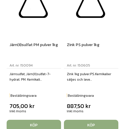
Järn(II)sulfat PM pulver 1kg
Zink PS pulver 1kg
Art. nr: 150094
Art. nr: 150605
Järnsulfat, Järn(II)sulfat-7-
Zink 1kg pulver.PS.Kemikalier
hydrat. PM. Kemikali...
säljes och leve...
Beställningsvara
Beställningsvara
705,00
kr
887,50
kr
inkl moms
inkl moms
KÖP
KÖP