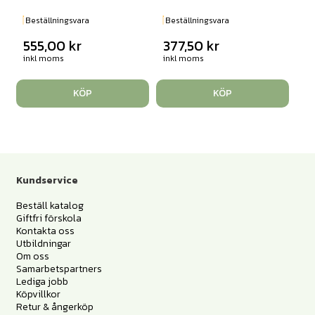
Beställningsvara
Beställningsvara
555,00
kr
377,50
kr
inkl moms
inkl moms
KÖP
KÖP
Kundservice
Beställ katalog
Giftfri förskola
Kontakta oss
Utbildningar
Om oss
Samarbetspartners
Lediga jobb
Köpvillkor
Retur & ångerköp