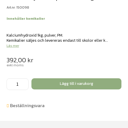
Art.nr: 150098
Innehåller kemikalier
Kalciumhydroxid 1kg, pulver, PM.
Kemikalier säljes och levereras endast till skolor eller k...
Läs mer
392,00
kr
exkl moms
Kalciumhydroxid
Lägg till i varukorg
pulver
PM
1kg
Beställningsvara
mängd