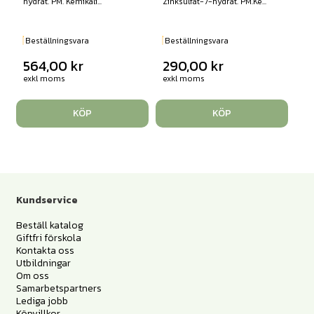
hydrat. PM. Kemikali...
Zinksulfat-7-hydrat. PM.Ke...
Beställningsvara
Beställningsvara
564,00
kr
290,00
kr
exkl moms
exkl moms
KÖP
KÖP
Kundservice
Beställ katalog
Giftfri förskola
Kontakta oss
Utbildningar
Om oss
Samarbetspartners
Lediga jobb
Köpvillkor