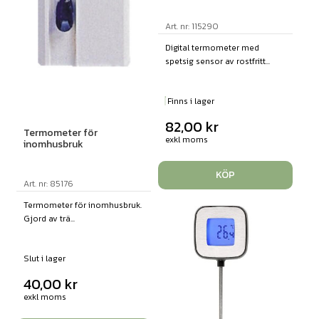
Art. nr: 115290
Digital termometer med
spetsig sensor av rostfritt...
Finns i lager
82,00
kr
Termometer för
exkl moms
inomhusbruk
KÖP
Art. nr: 85176
Termometer för inomhusbruk.
Gjord av trä...
Slut i lager
40,00
kr
exkl moms