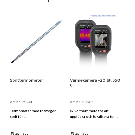
Sprittermometer
Värmekamera -20 till 550
C
Art. nr: 129444
Art. nr: 165585
Termometer med rödfärgad
IR‑värmekamera för att
sprit för ...
upptäcka och lokalisera tem...
Fåtal i lager
Fåtal i lager