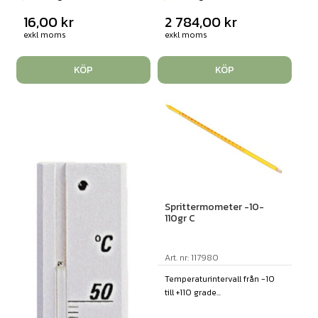
16,00
kr
2 784,00
kr
exkl moms
exkl moms
KÖP
KÖP
Sprittermometer -10-
110gr C
Art. nr: 117980
Temperaturintervall från -10
till +110 grade...