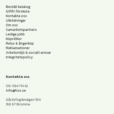
Beställ katalog
Giftfri förskola
Kontakta oss
Utbildningar
Om oss
Samarbetspartners
Lediga jobb
Köpvillkor
Retur & ångerköp
Reklamationer
Arbetsmiljö & socialt ansvar
Integritetspolicy
Kontakta oss
08-564 714 42
info@hos.se
Gårdsfogdevägen 18A
168 67 Bromma