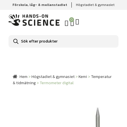
Förskola, låg- & mellanstadiet
Högstadiet & gymnasiet
Hem
Högstadiet & gymnasiet
Kemi
Temperatur &
tidmätning
Termometer digital
0
Produktsökning
Hem
>
Högstadiet & gymnasiet
>
Kemi
>
Temperatur
& tidmätning
>
Termometer digital