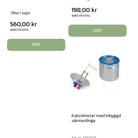
198,00
kr
Fåtal i lager
exkl moms
560,00
kr
exkl moms
KÖP
KÖP
Kalorimeter med inbyggd
värmeslinga
Art. nr: 139309