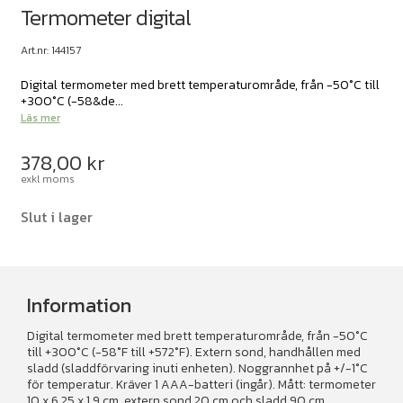
Termometer digital
Art.nr: 144157
Digital termometer med brett temperaturområde, från -50°C till
+300°C (-58&de...
Läs mer
378,00
kr
exkl moms
Slut i lager
Information
Digital termometer med brett temperaturområde, från -50°C
till +300°C (-58°F till +572°F). Extern sond, handhållen med
sladd (sladdförvaring inuti enheten). Noggrannhet på +/-1°C
för temperatur. Kräver 1 AAA-batteri (ingår). Mått: termometer
10 x 6,25 x 1,9 cm, extern sond 20 cm och sladd 90 cm.