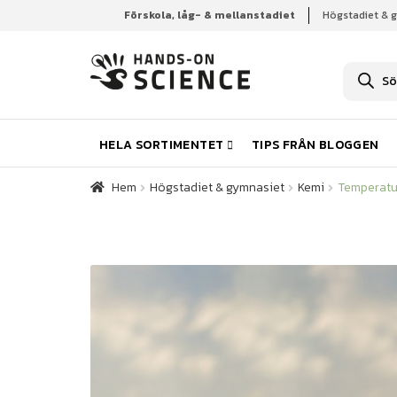
Förskola, låg- & mellanstadiet
Högstadiet & 
Hem
Högstadiet & gymnasiet
Kemi
Temperatu
P
r
o
d
u
k
HELA SORTIMENTET
TIPS FRÅN BLOGGEN
t
s
ö
Hem
Högstadiet & gymnasiet
Kemi
Temperatu
k
n
i
n
g