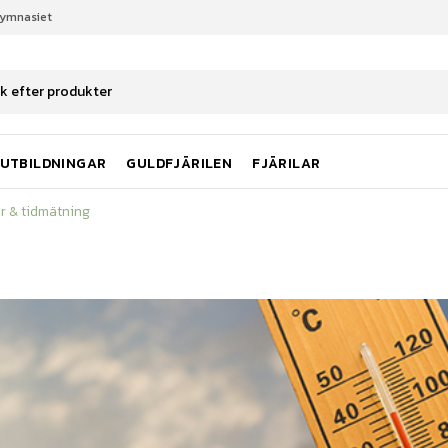
gymnasiet
r & tidmätning
UTBILDNINGAR
GULDFJÄRILEN
FJÄRILAR
r & tidmätning