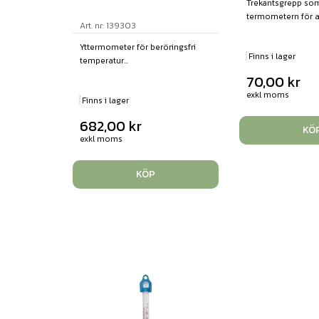
Trekantsgrepp som
termometern för att
Art. nr: 139303
Yttermometer för beröringsfri
Finns i lager
temperatur...
70,00
kr
exkl moms
Finns i lager
682,00
kr
KÖ
exkl moms
KÖP