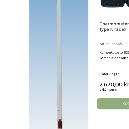
Thermometer 
type K radio
Art. nr: 155665
Kompakt testo 922
kompakt och lättan
Fåtal i lager
2 670,00
k
exkl moms
KÖ