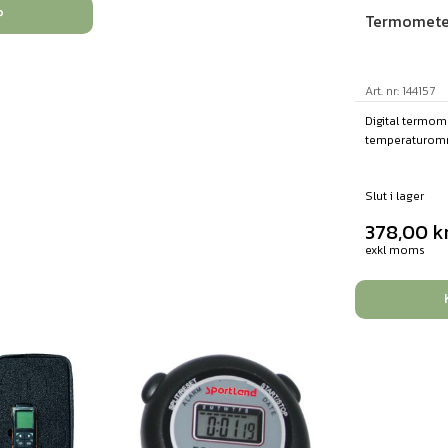
P
Termometer
Art. nr: 144157
Digital termom
temperaturområ
Slut i lager
378,00
k
exkl moms