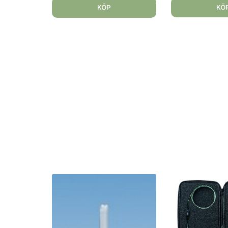
KÖ
KÖP