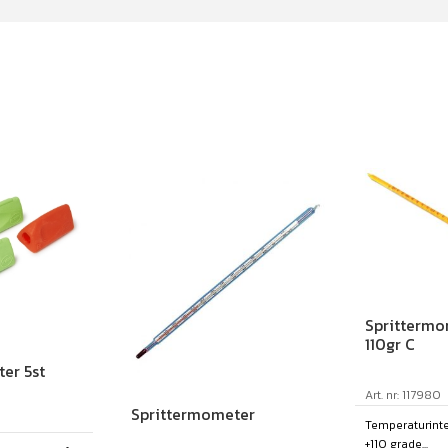
Sprittermo
110gr C
er 5st
Art. nr: 117980
Sprittermometer
Temperaturinterv
+110 grade...