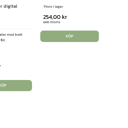
 digital
Finns i lager
254,00
kr
exkl moms
eter med brett
KÖP
d...
r
KÖP