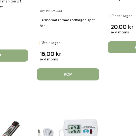
 man trär på
 ...
Art. nr: 129444
Finns i lager
Termometer med rödfärgad sprit
20,00
kr
för ...
exkl moms
Fåtal i lager
16,00
kr
P
exkl moms
KÖP