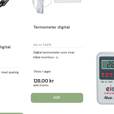
Termometer digital
Art. nr: 53474
igital
Digital termometer som visar
både inomhus- o...
Finns i lager
r med spetsig
.
128,00
kr
exkl moms
KÖP