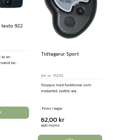
testo 922
Tidtagarur Sport
 är en
vänd ter...
Art. nr: 75205
Stoppur med funktioner som
r
mellantid, sluttid, ala...
Finns i lager
P
62,00
kr
exkl moms