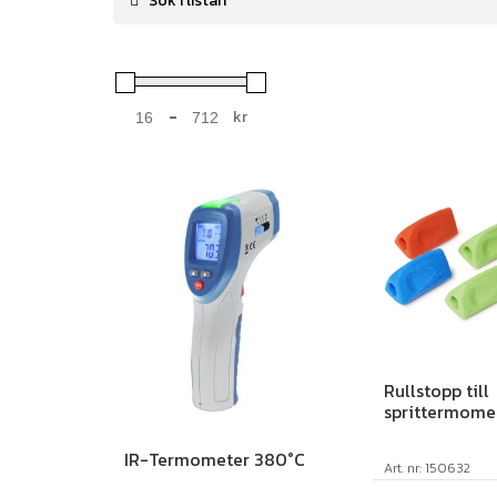
-
kr
Minimum Price
Maximum Price
Rullstopp till
sprittermomet
IR-Termometer 380°C
Art. nr: 150632