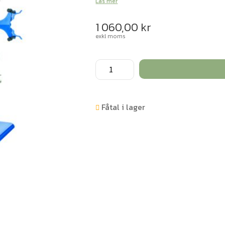
Läs mer
1 060,00
kr
exkl moms
Startkit
kemi,
12
delar
Fåtal i lager
mängd