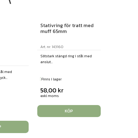
Stativring för tratt med
muff 65mm
Art. nr: 143160
Slitstark stängd ring i stål med
anslut...
stål med
ck...
Finns i lager
58,00
kr
exkl moms
KÖP
P