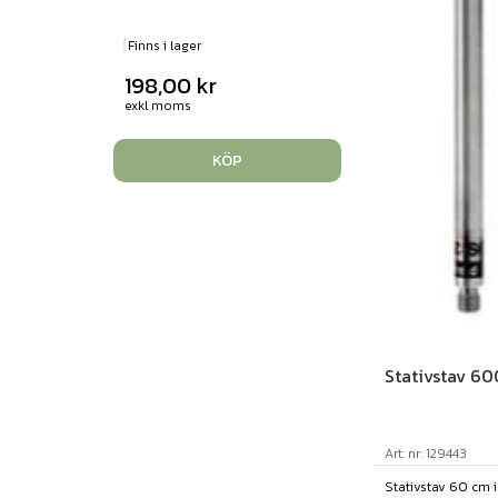
Finns i lager
198,00
kr
exkl moms
KÖP
Stativstav 6
Art. nr: 129443
Stativstav 60 cm i