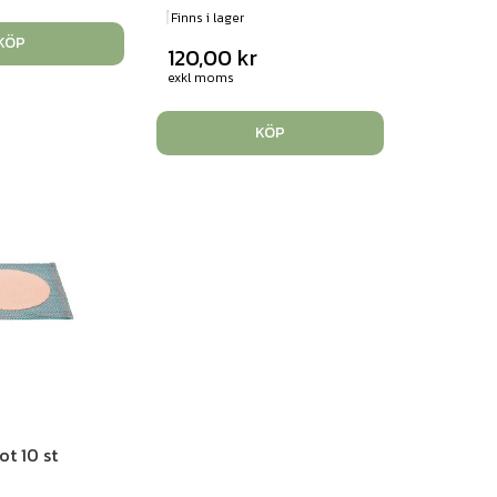
Finns i lager
KÖP
120,00
kr
exkl moms
KÖP
fot 10 st