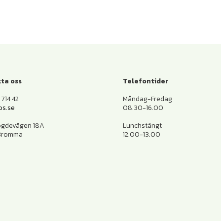
ta oss
Telefontider
714 42
Måndag-Fredag
os.se
08.30-16.00
ogdevägen 18A
Lunchstängt
 Bromma
12.00-13.00