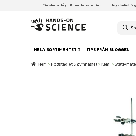
Förskola, låg- & mellanstadiet
Högstadiet & 
Hem
Högstadiet & gymnasiet
Kemi
Stativmate
P
r
o
d
u
k
HELA SORTIMENTET
TIPS FRÅN BLOGGEN
t
s
ö
Hem
>
Högstadiet & gymnasiet
>
Kemi
>
Stativmater
k
n
i
n
g