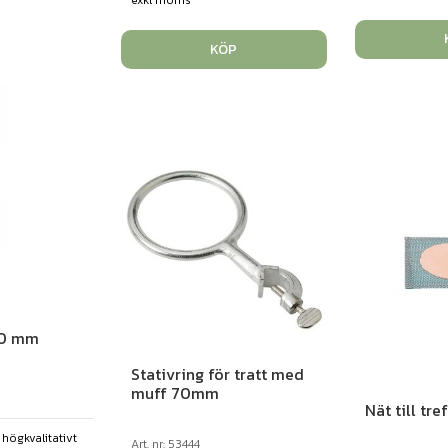
KÖP
00 mm
Stativring för tratt med
muff 70mm
Nät till tre
 högkvalitativt
Art. nr: 53444