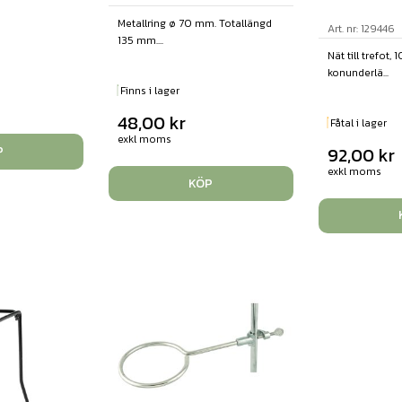
Metallring ø 70 mm. Totallängd
Art. nr: 129446
135 mm....
Nät till trefot, 
konunderlä...
Finns i lager
48,00
kr
Fåtal i lager
exkl moms
92,00
kr
P
exkl moms
KÖP