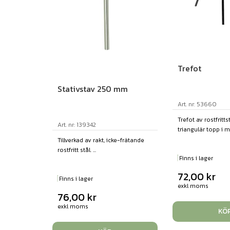
Trefot
Stativstav 250 mm
Art. nr: 53660
Trefot av rostfritt
Art. nr: 139342
triangulär topp i my
Tillverkad av rakt, icke-frätande
rostfritt stål. ...
Finns i lager
72,00
kr
Finns i lager
exkl moms
76,00
kr
exkl moms
KÖ