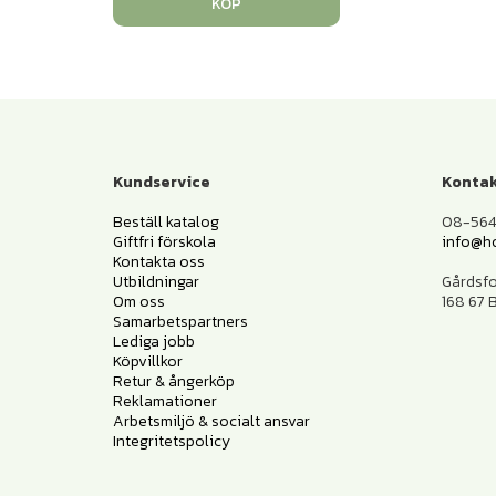
KÖP
Kundservice
Kontak
Beställ katalog
08-564 
Giftfri förskola
info@h
Kontakta oss
Utbildningar
Gårdsf
Om oss
168 67
Samarbetspartners
Lediga jobb
Köpvillkor
Retur & ångerköp
Reklamationer
Arbetsmiljö & socialt ansvar
Integritetspolicy