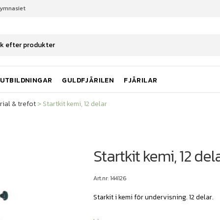
gymnasiet
rial & trefot
Startkit kemi, 12 delar
UTBILDNINGAR
GULDFJÄRILEN
FJÄRILAR
ial & trefot
>
Startkit kemi, 12 delar
Startkit kemi, 12 del
Art.nr: 144126
Starkit i kemi för undervisning. 12 delar.