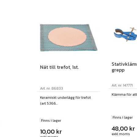
Stativkläm
Nät till trefot, 1st.
grepp
Art. nr: 147771
Art. nr: 86833
Klämma för att p
Keramiskt underlägg för trefot
(art 5366...
Finns i lager
Finns i lager
48,00
kr
10,00
kr
exkl moms
exkl moms