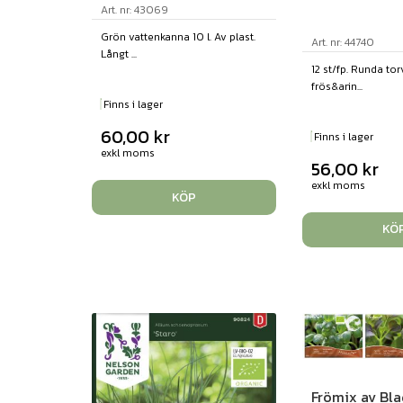
Art. nr: 43069
Grön vattenkanna 10 l. Av plast.
Art. nr: 44740
Långt ...
12 st/fp. Runda tor
frös&arin...
Finns i lager
60,00
kr
Finns i lager
exkl moms
56,00
kr
exkl moms
KÖP
KÖ
Frömix av Bla