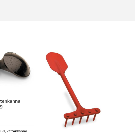
attenkanna
69
43069, vattenkanna