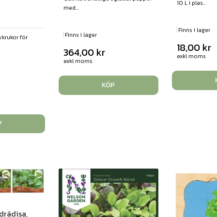
10 L i plas...
med...
Finns i lager
Finns i lager
vkrukor för
18,00
kr
364,00
kr
exkl moms
exkl moms
KÖP
P
drädisa,