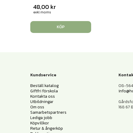
48,00
kr
exkl moms
KÖP
Kundservice
Kontak
Beställ katalog
08-564 
Giftfri förskola
info@h
Kontakta oss
Utbildningar
Gårdsf
Om oss
168 67
Samarbetspartners
Lediga jobb
Köpvillkor
Retur & ångerköp