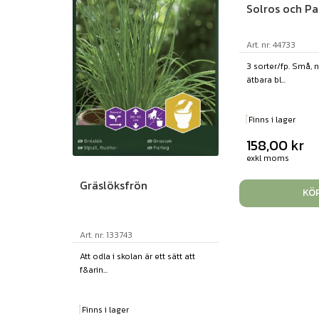
Solros och Pa
Art. nr: 44733
3 sorter/fp. Små, 
ätbara bl...
Finns i lager
158,00
kr
exkl moms
Gräslöksfrön
KÖ
Art. nr: 133743
Att odla i skolan är ett sätt att
f&arin...
Finns i lager