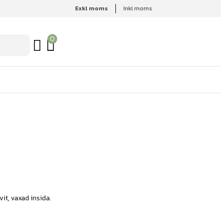
Exkl moms
Inkl moms
0
it, vaxad insida.