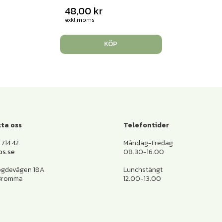
48,00
kr
exkl moms
KÖP
ta oss
Telefontider
714 42
Måndag-Fredag
os.se
08.30-16.00
ogdevägen 18A
Lunchstängt
 Bromma
12.00-13.00