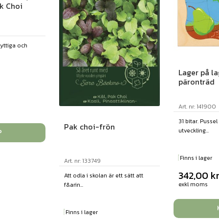
k Choi
nyttiga och
Lager på la
päronträd
Art. nr: 141900
31 bitar. Pusse
Pak choi-frön
utveckling...
P
Finns i lager
Art. nr: 133749
342,00
k
Att odla i skolan är ett sätt att
exkl moms
f&arin...
Finns i lager