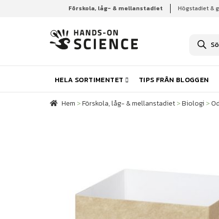
Förskola, låg- & mellanstadiet
Högstadiet & 
Hem
Förskola, låg- & mellanstadiet
Biologi
Od
P
r
o
d
u
k
HELA SORTIMENTET
TIPS FRÅN BLOGGEN
t
s
ö
Hem
>
Förskola, låg- & mellanstadiet
>
Biologi
>
Od
k
n
i
n
g