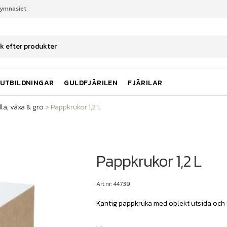
gymnasiet
la, växa & gro
Pappkrukor 1,2 L
UTBILDNINGAR
GULDFJÄRILEN
FJÄRILAR
la, växa & gro
>
Pappkrukor 1,2 L
Pappkrukor 1,2 L
Art.nr: 44739
Kantig pappkruka med oblekt utsida och v