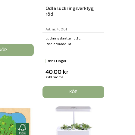
Odla luckringsverktyg,
röd
Art. nr: 43061
Luckringskratta i plåt.
Rödlackerad. Ri...
KÖP
Finns i lager
40,00
kr
exkl moms
KÖP