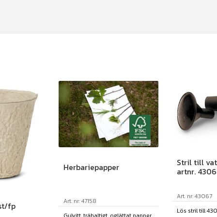
Stril till v
Herbariepapper
artnr. 430
Art. nr: 43067
Art. nr: 47158
st/fp
Lös stril till 
Gulvitt, trähaltigt, oglättat papper