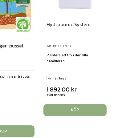
Hydroponic System
ger-pussel,
Art. nr: 130788
Plantera ett frö i den lilla
behållaren...
l som visar trädets
Finns i lager
1 892,00
kr
exkl moms
r
KÖP
KÖP