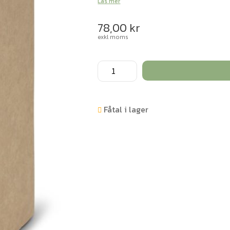
Läs mer
78,00
kr
exkl moms
Pappkrukor
1,2
L
mängd
Fåtal i lager