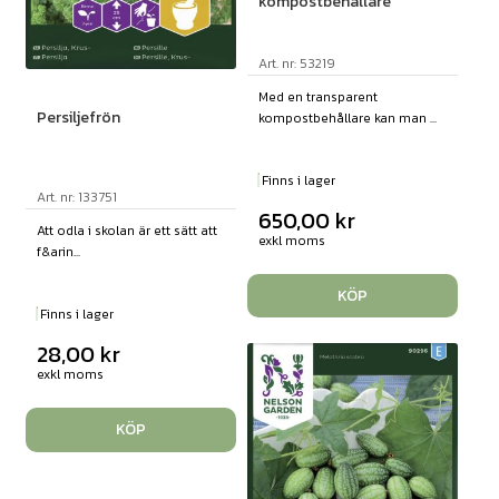
kompostbehållare
Art. nr: 53219
Med en transparent
Persiljefrön
kompostbehållare kan man ...
Finns i lager
Art. nr: 133751
650,00
kr
Att odla i skolan är ett sätt att
exkl moms
f&arin...
KÖP
Finns i lager
28,00
kr
exkl moms
KÖP