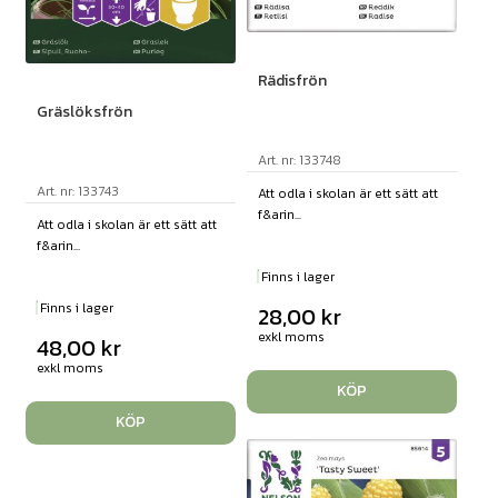
Rädisfrön
Gräslöksfrön
Art. nr: 133748
Art. nr: 133743
Att odla i skolan är ett sätt att
f&arin...
Att odla i skolan är ett sätt att
f&arin...
Finns i lager
Finns i lager
28,00
kr
exkl moms
48,00
kr
exkl moms
KÖP
KÖP