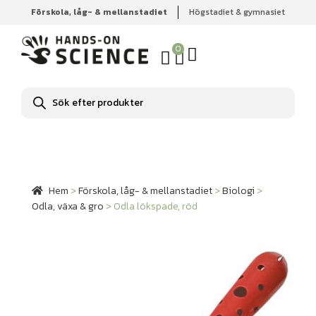
Förskola, låg- & mellanstadiet
Högstadiet & gymnasiet
Hem
Förskola, låg- & mellanstadiet
Biologi
Odla, växa
& gro
Odla lökspade, röd
0
Produktsökning
Hem
>
Förskola, låg- & mellanstadiet
>
Biologi
>
Odla, växa & gro
>
Odla lökspade, röd