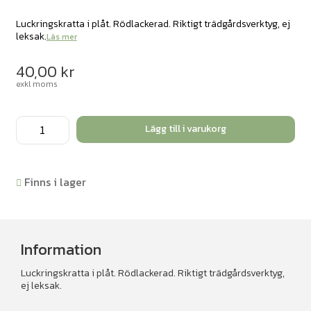
Luckringskratta i plåt. Rödlackerad. Riktigt trädgårdsverktyg, ej
leksak.
Läs mer
40,00
kr
exkl moms
Odla
Lägg till i varukorg
lökspade,
röd
mängd
Finns i lager
Information
Luckringskratta i plåt. Rödlackerad. Riktigt trädgårdsverktyg,
ej leksak.