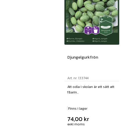
Djungelgurkfrön
Art. nr: 133744
Att odla i skolan är ett sätt att
f&arin...
Finns i lager
74,00
kr
exkl moms