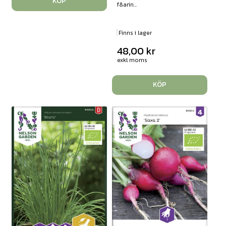
KÖP
f&arin...
Finns i lager
48,00
kr
exkl moms
KÖP