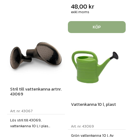
48,00
kr
exkl moms
KÖP
Stril till vattenkanna artnr.
43069
Vattenkanna 10 l, plast
Art. nr: 43067
Lös stril till 43069,
vattenkanna 10 L i plas...
Art. nr: 43069
Grön vattenkanna 10 l. Av