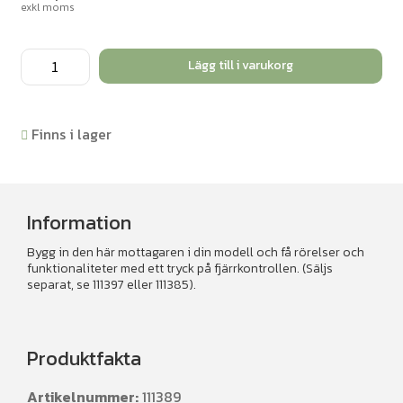
exkl moms
LEGO®
Lägg till i varukorg
Education
Power
Functions
Finns i lager
IR
RX
mängd
Information
Bygg in den här mottagaren i din modell och få rörelser och
funktionaliteter med ett tryck på fjärrkontrollen. (Säljs
separat, se 111397 eller 111385).
Produktfakta
Artikelnummer:
111389