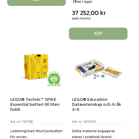
Fåtal i lager
37 252,00
kr
exkl moms
KÖP
LEGO® Technic™ SPIKE
LEGO® Education
Essential batteri till liten
Datavetenskap och AI åk
hubb
4-6
Art. nr: 132746
Art. nr: 165520
Laddningsbart litiumjonbatteri
Detta material engagerar
för använ...
elever i praktiskt lärand...