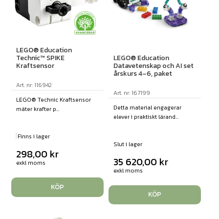
LEGO® Education
LEGO® Education
Technic™ SPIKE
Datavetenskap och AI set
Kraftsensor
årskurs 4–6, paket
Art. nr: 116942
Art. nr: 167199
LEGO® Technic Kraftsensor
Detta material engagerar
mäter krafter p...
elever i praktiskt lärand...
Finns i lager
Slut i lager
298,00
kr
35 620,00
kr
exkl moms
exkl moms
KÖP
KÖP