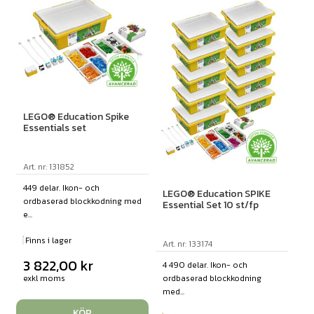
LEGO® Education Spike
Essentials set
Art. nr: 131852
449 delar. Ikon- och
LEGO® Education SPIKE
ordbaserad blockkodning med
Essential Set 10 st/fp
e...
Finns i lager
Art. nr: 133174
3 822,00
kr
4 490 delar. Ikon- och
ordbaserad blockkodning
exkl moms
med...
KÖP