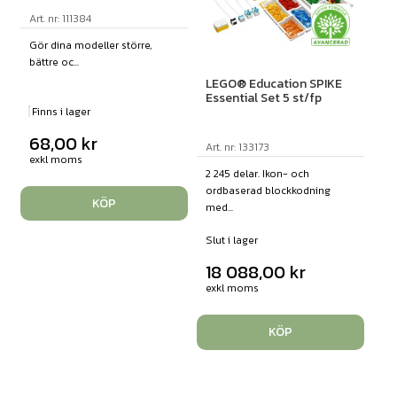
Art. nr: 111384
Gör dina modeller större,
bättre oc...
LEGO® Education SPIKE
Essential Set 5 st/fp
Finns i lager
68,00
kr
Art. nr: 133173
exkl moms
2 245 delar. Ikon- och
ordbaserad blockkodning
KÖP
med...
Slut i lager
18 088,00
kr
exkl moms
KÖP