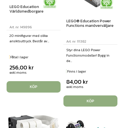
LEGO Education
Världsmedborgare
LEGO® Education Power
Functions manöverväljare
Art. nr: 149896
20 minifigurer med olika
ansiktsuttryck. Består av...
Art. nr: 111382
Styr dina LEGO Power
Functionsmodeller! Bygg in
Fåtal i lager
de...
256,00
kr
Finns i lager
exkl moms
84,00
kr
KÖP
exkl moms
KÖP