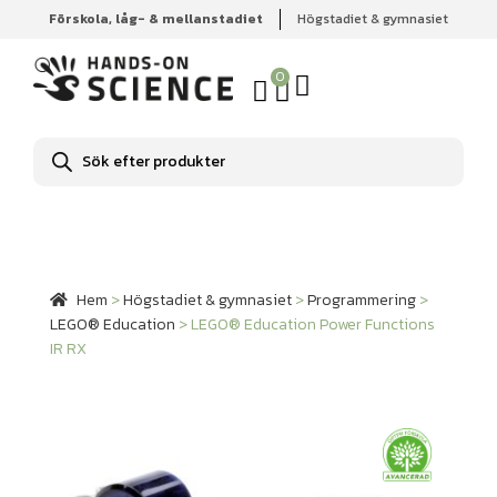
Förskola, låg- & mellanstadiet
Högstadiet & gymnasiet
Hem
Högstadiet & gymnasiet
Programmering
LEGO®
Education
LEGO® Education Power Functions IR RX
0
Produktsökning
Hem
>
Högstadiet & gymnasiet
>
Programmering
>
LEGO® Education
>
LEGO® Education Power Functions
IR RX