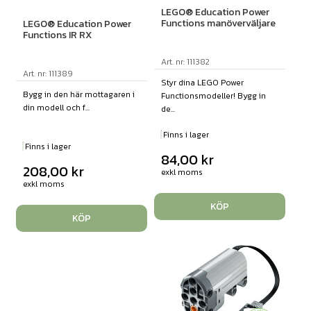
LEGO® Education Power
Functions manöverväljare
LEGO® Education Power
Functions IR RX
Art. nr: 111382
Art. nr: 111389
Styr dina LEGO Power
Bygg in den här mottagaren i
Functionsmodeller! Bygg in
din modell och f...
de...
Finns i lager
Finns i lager
84,00
kr
208,00
kr
exkl moms
exkl moms
KÖP
KÖP