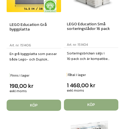
LEGO Education Små
LEGO Education Grå
sorteringslådor 16 pack
byggplatta
Art. nr: 151404
Art. nr: 151406
Sorteringsbrickan säljs i
En grå byggplatta som passar
16‑pack och är kompatibe...
både Lego- och Duplok...
Fåtal i lager
Finns i lager
1 468,00
kr
198,00
kr
exkl moms
exkl moms
KÖP
KÖP