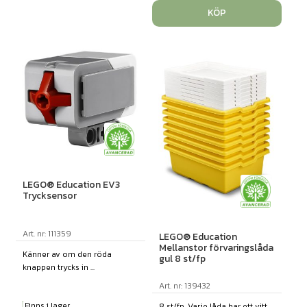
KÖP
LEGO® Education EV3
Trycksensor
Art. nr: 111359
LEGO® Education
Mellanstor förvaringslåda
Känner av om den röda
gul 8 st/fp
knappen trycks in ...
Art. nr: 139432
Finns i lager
8 st/fp. Varje låda har ett vitt