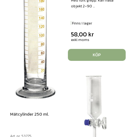
Med runt grepp. Kan hålla
objekt 2–90 ...
Finns i lager
58,00
kr
exkl moms
KÖP
Mätcylinder 250 ml.
Art. nr: 53775