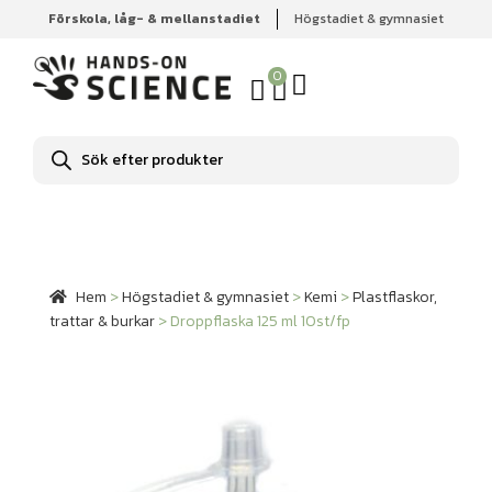
Förskola, låg- & mellanstadiet
Högstadiet & gymnasiet
Hem
Högstadiet & gymnasiet
Kemi
Plastflaskor, trattar
& burkar
Droppflaska 125 ml 10st/fp
0
Produktsökning
Hem
>
Högstadiet & gymnasiet
>
Kemi
>
Plastflaskor,
trattar & burkar
>
Droppflaska 125 ml 10st/fp