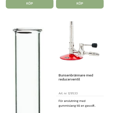
KÖP
KÖP
Bunsenbrännare med
reducerventil
Art. nr: 129533
För anslutning med
gummislang till en gasolfl...