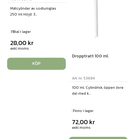
Mätcylinder av sodiumglas
250 ml Höjd: 3...
Fåtal i lager
28,00
kr
exkl moms
Dropptratt 100 ml.
KÖP
Art. nr: 53684
100 ml. Cylindrisk, öppen övre
del med k...
Finns i lager
72,00
kr
exkl moms