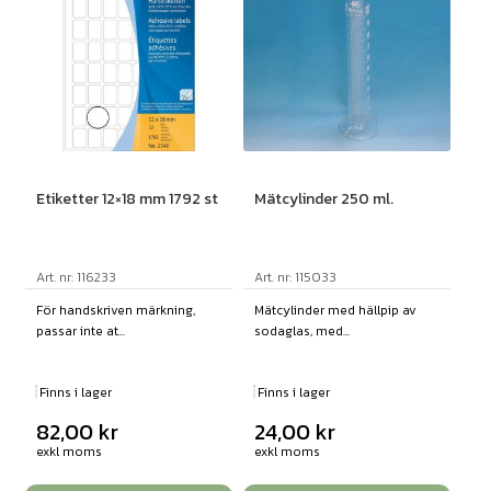
Etiketter 12×18 mm 1792 st
Mätcylinder 250 ml.
Art. nr: 116233
Art. nr: 115033
För handskriven märkning,
Mätcylinder med hällpip av
passar inte at...
sodaglas, med...
Finns i lager
Finns i lager
82,00
kr
24,00
kr
exkl moms
exkl moms