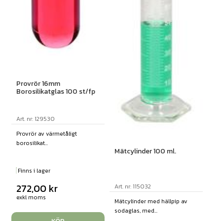
Provrör 16mm
Borosilikatglas 100 st/fp
Art. nr: 129530
Provrör av värmetåligt
borosilikat...
Mätcylinder 100 ml.
Finns i lager
272,00
kr
Art. nr: 115032
exkl moms
Mätcylinder med hällpip av
sodaglas, med...