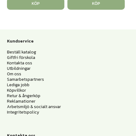
KÖP
KÖP
Kundservice
Beställ katalog
Giftfri förskola
Kontakta oss
Utbildningar
Om oss
Samarbetspartners
Lediga jobb
Köpvillkor
Retur & ångerköp
Reklamationer
Arbetsmiljö & socialt ansvar
Integritetspolicy
Kontakta oss