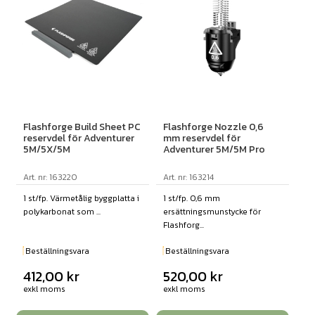
Flashforge Build Sheet PC
Flashforge Nozzle 0,6
reservdel för Adventurer
mm reservdel för
5M/5X/5M
Adventurer 5M/5M Pro
Art. nr: 163220
Art. nr: 163214
1 st/fp. Värmetålig byggplatta i
1 st/fp. 0,6 mm
polykarbonat som ...
ersättningsmunstycke för
Flashforg...
Beställningsvara
Beställningsvara
412,00
kr
520,00
kr
exkl moms
exkl moms