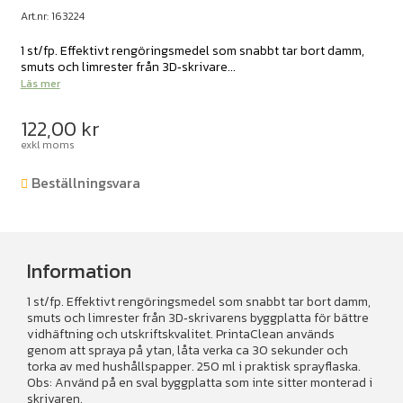
Art.nr: 163224
1 st/fp. Effektivt rengöringsmedel som snabbt tar bort damm,
smuts och limrester från 3D‑skrivare...
Läs mer
122,00
kr
exkl moms
Beställningsvara
Information
1 st/fp. Effektivt rengöringsmedel som snabbt tar bort damm,
smuts och limrester från 3D‑skrivarens byggplatta för bättre
vidhäftning och utskriftskvalitet. PrintaClean används
genom att spraya på ytan, låta verka ca 30 sekunder och
torka av med hushållspapper. 250 ml i praktisk sprayflaska.
Obs: Använd på en sval byggplatta som inte sitter monterad i
skrivaren.