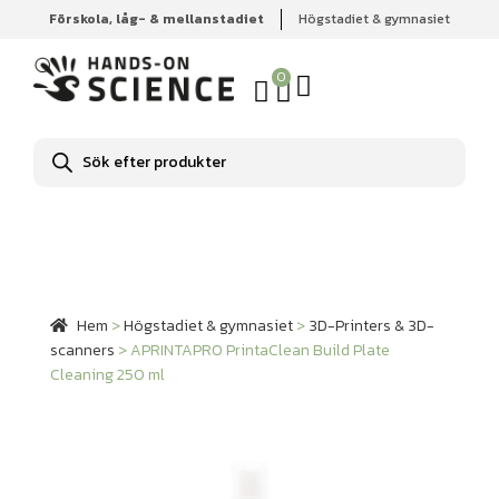
Förskola, låg- & mellanstadiet
Högstadiet & gymnasiet
Hem
Högstadiet & gymnasiet
3D-Printers & 3D-
scanners
APRINTAPRO PrintaClean Build Plate Cleaning 250
0
ml
Produktsökning
Hem
>
Högstadiet & gymnasiet
>
3D-Printers & 3D-
scanners
>
APRINTAPRO PrintaClean Build Plate
Cleaning 250 ml