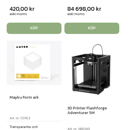
420,00
kr
84 698,00
kr
exkl moms
exkl moms
KÖP
KÖP
Mayku Form ark
3D Printer Flashforge
Adventurer 5M
Art. nr: 113163
Transparenta och
Art. nr: 148049