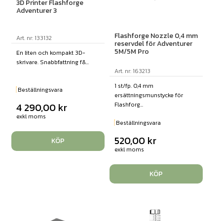
3D Printer Flashforge
Adventurer 3
Flashforge Nozzle 0,4 mm
Art. nr: 133132
reservdel för Adventurer
5M/5M Pro
En liten och kompakt 3D-
skrivare. Snabbfattning f&...
Art. nr: 163213
1 st/fp. 0,4 mm
Beställningsvara
ersättningsmunstycke för
Flashforg...
4 290,00
kr
exkl moms
Beställningsvara
520,00
kr
KÖP
exkl moms
KÖP