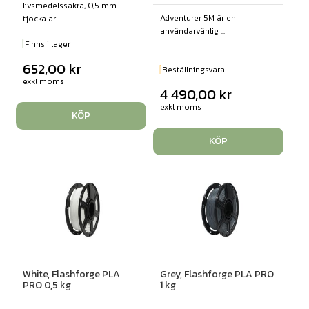
livsmedelssäkra, 0,5 mm
Adventurer 5M är en
tjocka ar...
användarvänlig ...
Finns i lager
652,00
kr
Beställningsvara
exkl moms
4 490,00
kr
exkl moms
KÖP
KÖP
White, Flashforge PLA
Grey, Flashforge PLA PRO
PRO 0,5 kg
1 kg