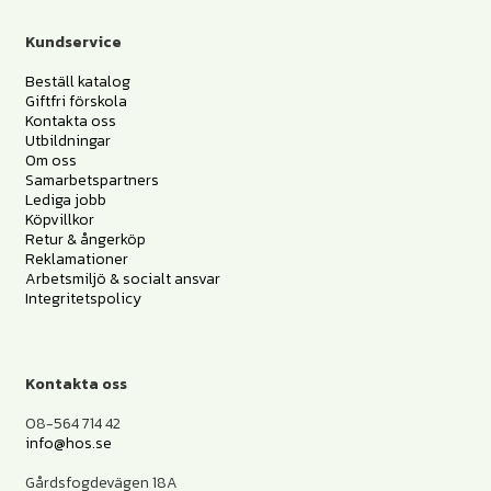
Kundservice
Beställ katalog
Giftfri förskola
Kontakta oss
Utbildningar
Om oss
Samarbetspartners
Lediga jobb
Köpvillkor
Retur & ångerköp
Reklamationer
Arbetsmiljö & socialt ansvar
Integritetspolicy
Kontakta oss
08-564 714 42
info@hos.se
Gårdsfogdevägen 18A