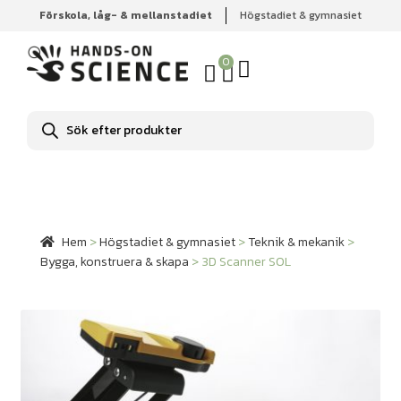
Förskola, låg- & mellanstadiet
Högstadiet & gymnasiet
Hem
Högstadiet & gymnasiet
Teknik & mekanik
Bygga,
konstruera & skapa
3D Scanner SOL
0
Produktsökning
Hem
>
Högstadiet & gymnasiet
>
Teknik & mekanik
>
Bygga, konstruera & skapa
>
3D Scanner SOL