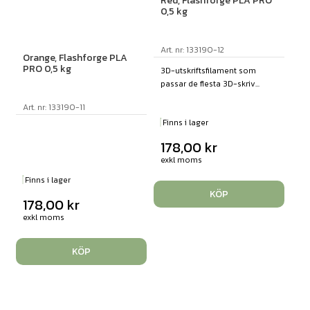
Red, Flashforge PLA PRO
0,5 kg
Art. nr: 133190-12
Orange, Flashforge PLA
PRO 0,5 kg
3D-utskriftsfilament som
passar de flesta 3D-skriv...
Art. nr: 133190-11
Finns i lager
178,00
kr
exkl moms
Finns i lager
KÖP
178,00
kr
exkl moms
KÖP