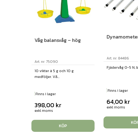
Dynamometer
Våg balansvåg – hög
Art. nr: 84486
Art. nr: 75090
Fjädervåg 0-5 N, blå
10 vikter à 5 g och 10 g
medföljer. V&...
Finns i lager
Finns i lager
64,00
kr
398,00
kr
exkl moms
exkl moms
KÖ
KÖP