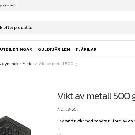
gymnasiet
t & dynamik
Vikter
Vikt av metall 500 g
UTBILDNINGAR
GULDFJÄRILEN
FJÄRILAR
 & dynamik
>
Vikter
>
Vikt av metall 500 g
Vikt av metall 500 
Art.nr: 84501
Sexkantig vikt med handtag i form av en r
...