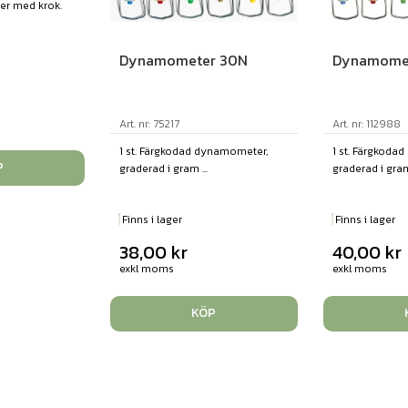
er med krok.
Dynamometer 30N
Dynamome
Art. nr: 75217
Art. nr: 112988
1 st. Färgkodad dynamometer,
1 st. Färgkoda
P
graderad i gram ...
graderad i gram
Finns i lager
Finns i lager
38,00
kr
40,00
kr
exkl moms
exkl moms
KÖP