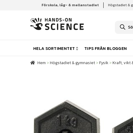
Förskola, låg- & mellanstadiet
Högstadiet & 
Hem
Högstadiet & gymnasiet
Fysik
Kraft, vik
P
r
o
d
u
k
HELA SORTIMENTET
TIPS FRÅN BLOGGEN
t
s
ö
Hem
>
Högstadiet & gymnasiet
>
Fysik
>
Kraft, vikt
k
n
i
n
g