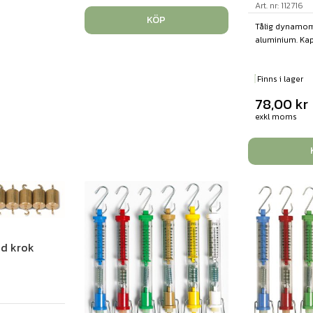
Art. nr: 112716
KÖP
Tålig dynamom
aluminium. Kapa
Finns i lager
78,00
kr
exkl moms
ed krok