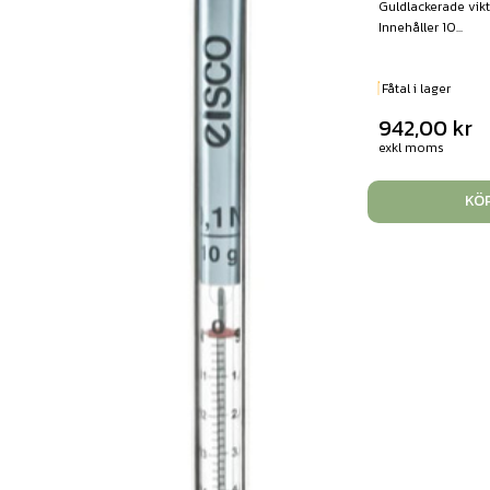
Guldlackerade vikt
Innehåller 10...
Fåtal i lager
942,00
kr
exkl moms
KÖ