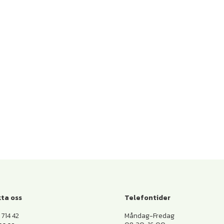
ta oss
Telefontider
714 42
Måndag-Fredag