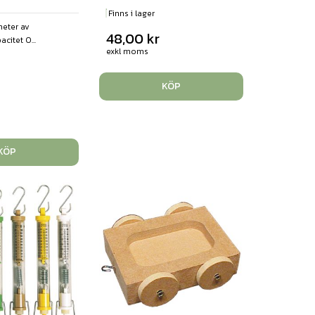
Finns i lager
eter av
48,00
kr
citet 0...
exkl moms
KÖP
KÖP