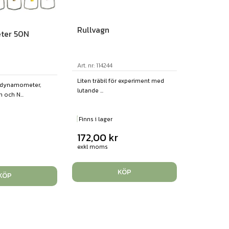
Rullvagn
ter 50N
Art. nr: 114244
Liten träbil för experiment med
d dynamometer,
lutande ...
 och N...
Finns i lager
172,00
kr
exkl moms
KÖP
KÖP