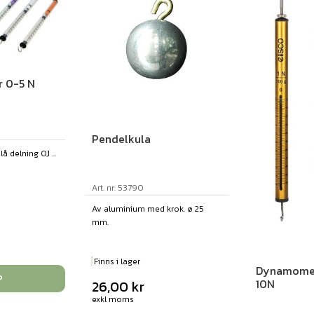
 0-5 N
Pendelkula
 delning 0,1 ...
Art. nr: 53790
Av aluminium med krok. ø 25
mm.
Finns i lager
Dynamomet
P
10N
26,00
kr
exkl moms