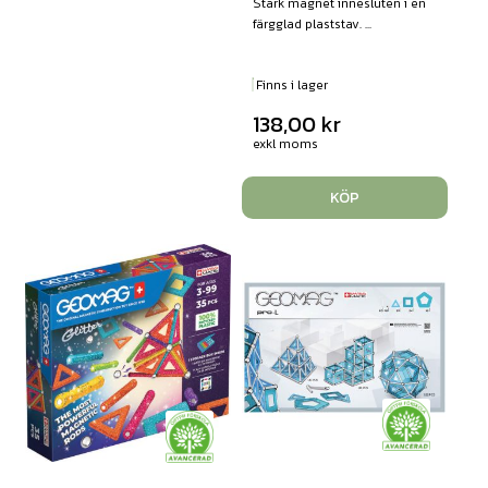
Stark magnet innesluten i en
färgglad plaststav. ...
Finns i lager
138,00
kr
exkl moms
KÖP