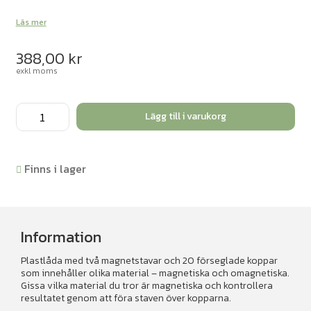
Läs mer
388,00
kr
exkl moms
Testa
Lägg till i varukorg
Magnetism
mängd
Finns i lager
Information
Plastlåda med två magnetstavar och 20 förseglade koppar
som innehåller olika material – magnetiska och omagnetiska.
Gissa vilka material du tror är magnetiska och kontrollera
resultatet genom att föra staven över kopparna.