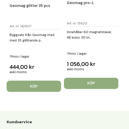
Geomag pro-L
Geomag glitter 35 pcs
Art. nr: 15620
Art. nr: 142807
Innehåller 60 magnetstavar,
Byggsats från Geomag med
48 kulor, 30 tri...
med 35 glittrande p...
Finns i lager
Finns i lager
1 056,00
kr
444,00
kr
exkl moms
exkl moms
KÖP
KÖP
Kundservice