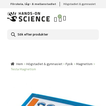
Förskola, låg- & mellanstadiet
Högstadiet & gymnasiet
Hem
Högstadiet & gymnasiet
Fysik
Magnetism
Testa
Magnetism
0
Produktsökning
Hem
>
Högstadiet & gymnasiet
>
Fysik
>
Magnetism
>
Testa Magnetism