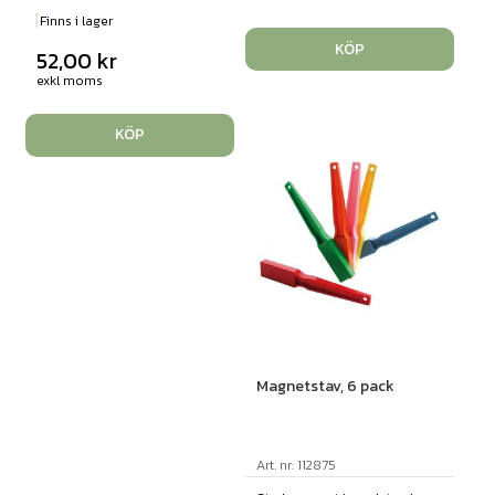
Finns i lager
KÖP
52,00
kr
exkl moms
KÖP
Magnetstav, 6 pack
Art. nr: 112875