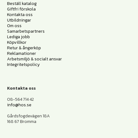
Beställ katalog
Giftfri förskola
Kontakta oss
Utbildningar
Om oss
Samarbetspartners
Lediga jobb
Köpvillkor
Retur & ångerköp
Reklamationer
Arbetsmiljö & socialt ansvar
Integritetspolicy
Kontakta oss
08-564 714 42
info@hos.se
Gårdsfogdevägen 18A
168 67 Bromma