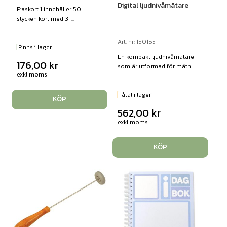
Digital ljudnivåmätare
Fraskort 1 innehåller 50
stycken kort med 3-...
Art. nr: 150155
Finns i lager
En kompakt ljudnivåmätare
176,00
kr
som är utformad för mätn...
exkl moms
Fåtal i lager
KÖP
562,00
kr
exkl moms
KÖP