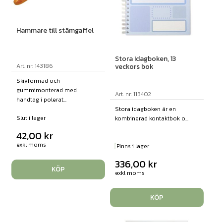
Hammare till stämgaffel
Stora Idagboken, 13
veckors bok
Art. nr: 143186
Skivformad och
gummimonterad med
Art. nr: 113402
handtag i polerat...
Stora idagboken är en
Slut i lager
kombinerad kontaktbok o...
42,00
kr
exkl moms
Finns i lager
336,00
kr
KÖP
exkl moms
KÖP