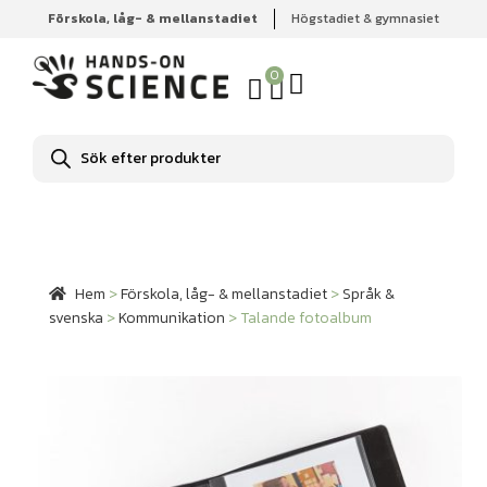
Förskola, låg- & mellanstadiet
Högstadiet & gymnasiet
Hem
Förskola, låg- & mellanstadiet
Språk & svenska
Kommunikation
Talande fotoalbum
0
Produktsökning
Hem
>
Förskola, låg- & mellanstadiet
>
Språk &
svenska
>
Kommunikation
>
Talande fotoalbum