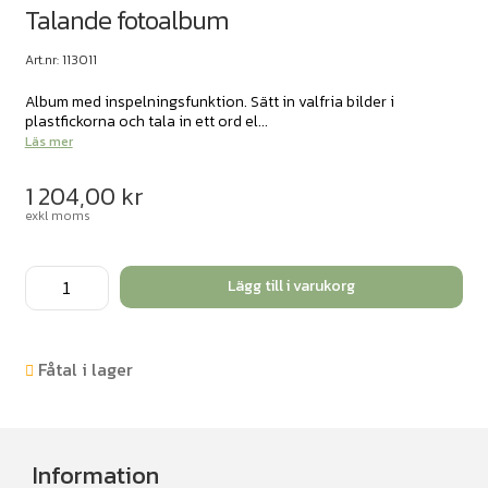
Talande fotoalbum
Art.nr: 113011
Album med inspelningsfunktion. Sätt in valfria bilder i
plastfickorna och tala in ett ord el...
Läs mer
1 204,00
kr
exkl moms
Talande
Lägg till i varukorg
fotoalbum
mängd
Fåtal i lager
Information