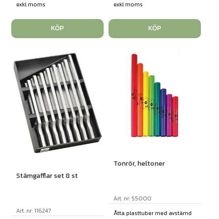
exkl moms
exkl moms
KÖP
KÖP
Tonrör, heltoner
Stämgafflar set 8 st
Art. nr: 55000
Art. nr: 116247
Åtta plasttuber med avstämd