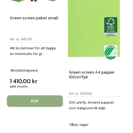
Green screen paket small
Art. nr: 141078
Allt du behöver för att bygga
en ministudio för gr...
Beställningsvara
Green screen A4 papper
100st/fpk
1 410,00
kr
exkl moms
Art. nr: 139266
KÖP
100 ark/fp. Använd pappret
som bakgrund till digit...
Fåtal i lager