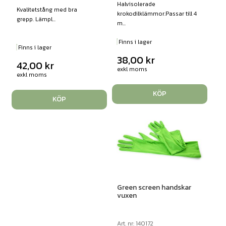
Halvisolerade
Kvalitetstång med bra
krokodilklämmor.Passar till 4
grepp. Lämpl...
m...
Finns i lager
Finns i lager
38,00
kr
42,00
kr
exkl moms
exkl moms
KÖP
KÖP
Green screen handskar
vuxen
Art. nr: 140172