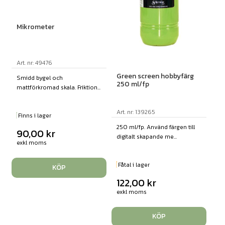
Mikrometer
Art. nr: 49476
Green screen hobbyfärg
Smidd bygel och
250 ml/fp
mattförkromad skala. Friktion...
Art. nr: 139265
Finns i lager
250 ml/fp. Använd färgen till
90,00
kr
digitalt skapande me...
exkl moms
Fåtal i lager
KÖP
122,00
kr
exkl moms
KÖP