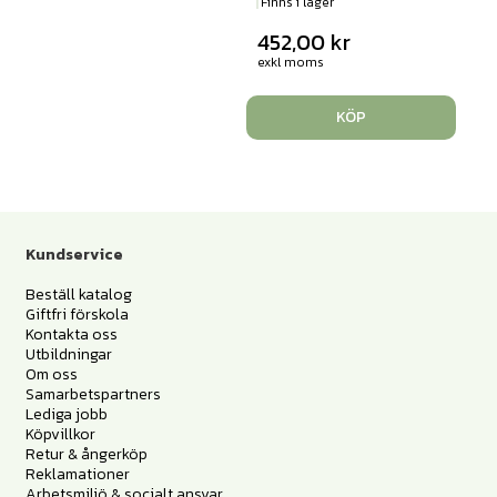
Finns i lager
452,00
kr
exkl moms
KÖP
Kundservice
Beställ katalog
Giftfri förskola
Kontakta oss
Utbildningar
Om oss
Samarbetspartners
Lediga jobb
Köpvillkor
Retur & ångerköp
Reklamationer
Arbetsmiljö & socialt ansvar