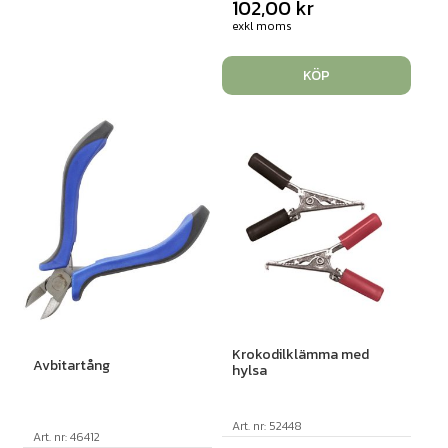
102,00
kr
exkl moms
KÖP
Krokodilklämma med
Avbitartång
hylsa
Art. nr: 52448
Art. nr: 46412