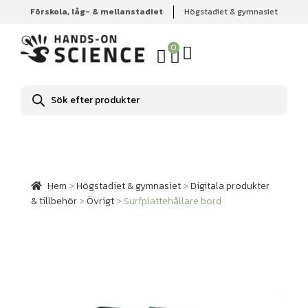
Förskola, låg- & mellanstadiet
Högstadiet & gymnasiet
Hem
Högstadiet & gymnasiet
Digitala produkter &
tillbehör
Övrigt
Surfplattehållare bord
0
Produktsökning
Hem
>
Högstadiet & gymnasiet
>
Digitala produkter
& tillbehör
>
Övrigt
>
Surfplattehållare bord