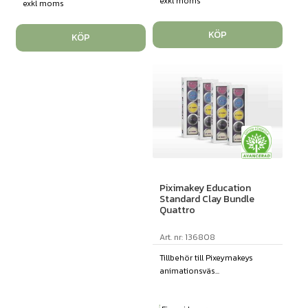
exkl moms
exkl moms
KÖP
KÖP
Piximakey Education
Standard Clay Bundle
Quattro
Art. nr: 136808
Tillbehör till Pixeymakeys
animationsväs...