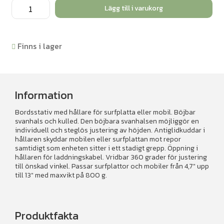
Surfplattehållare
Lägg till i varukorg
bord
mängd
Finns i lager
Information
Bordsstativ med hållare för surfplatta eller mobil. Böjbar
svanhals och kulled. Den böjbara svanhalsen möjliggör en
individuell och steglös justering av höjden. Antiglidkuddar i
hållaren skyddar mobilen eller surfplattan mot repor
samtidigt som enheten sitter i ett stadigt grepp. Öppning i
hållaren för laddningskabel. Vridbar 360 grader för justering
till önskad vinkel. Passar surfplattor och mobiler från 4,7" upp
till 13" med maxvikt på 800 g.
Produktfakta