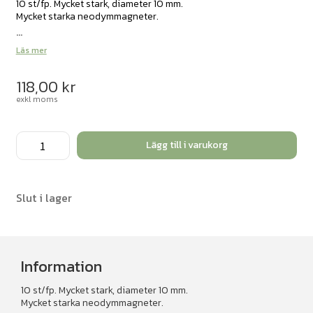
10 st/fp. Mycket stark, diameter 10 mm.
Mycket starka neodymmagneter.
...
Läs mer
118,00
kr
exkl moms
Superstarka
Lägg till i varukorg
neodymmagneter
10st
mängd
Slut i lager
Information
10 st/fp. Mycket stark, diameter 10 mm.
Mycket starka neodymmagneter.