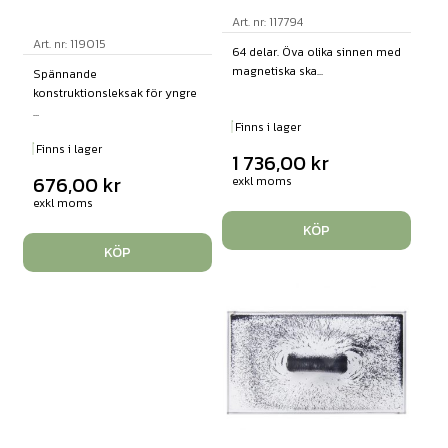
Art. nr: 117794
Art. nr: 119015
64 delar. Öva olika sinnen med
magnetiska ska...
Spännande
konstruktionsleksak för yngre
...
Finns i lager
Finns i lager
1 736,00
kr
676,00
kr
exkl moms
exkl moms
KÖP
KÖP