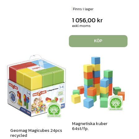
Finns i lager
1 056,00
kr
exkl moms
KÖP
Magnetiska kuber
64st/fp.
Geomag Magicubes 24pcs
recycled