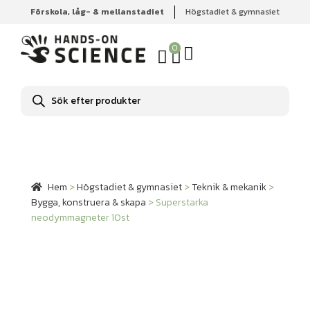
Förskola, låg- & mellanstadiet
Högstadiet & gymnasiet
Hem
Högstadiet & gymnasiet
Teknik & mekanik
Bygga,
konstruera & skapa
Superstarka neodymmagneter 10st
0
Produktsökning
Hem
>
Högstadiet & gymnasiet
>
Teknik & mekanik
>
Bygga, konstruera & skapa
>
Superstarka
neodymmagneter 10st