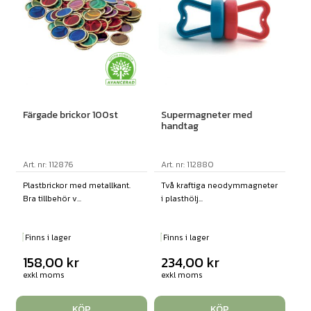
Färgade brickor 100st
Supermagneter med
handtag
Art. nr: 112876
Art. nr: 112880
Plastbrickor med metallkant.
Två kraftiga neodymmagneter
Bra tillbehör v...
i plasthölj...
Finns i lager
Finns i lager
158,00
kr
234,00
kr
exkl moms
exkl moms
KÖP
KÖP