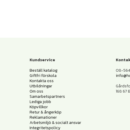
Kundservice
Kontak
Beställ katalog
08-564 
Giftfri förskola
info@h
Kontakta oss
Utbildningar
Gårdsf
Om oss
168 67
Samarbetspartners
Lediga jobb
Köpvillkor
Retur & ångerköp
Reklamationer
Arbetsmiljö & socialt ansvar
Integritetspolicy