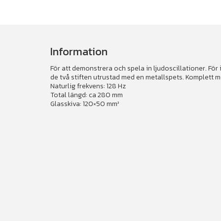
Information
För att demonstrera och spela in ljudoscillationer. För
de två stiften utrustad med en metallspets. Komplett m
Naturlig frekvens: 128 Hz
Total längd: ca 280 mm
Glasskiva: 120×50 mm²