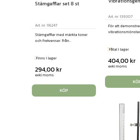
Vibrationsgen
Stämgafflar set 8 st
Art. nr: 139307
Art. nr: 116247
För att demonstre
vibrationsmönster v
Stämgafflar med märkta toner
och frekvenser. Från...
Fåtal i lager
Finns i lager
404,00
kr
exkl moms
294,00
kr
exkl moms
KÖ
KÖP