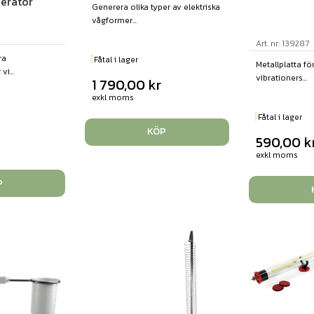
erator
Generera olika typer av elektriska
vågformer...
Art. nr: 139287
ra
Fåtal i lager
Metallplatta för
i...
vibrationers...
1 790,00
kr
exkl moms
Fåtal i lager
KÖP
590,00
k
exkl moms
P