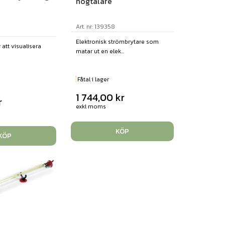
högtalare
Art. nr: 139358
Elektronisk strömbrytare som
 att visualisera
matar ut en elek...
Fåtal i lager
1 744,00
kr
r
exkl moms
KÖP
KÖP