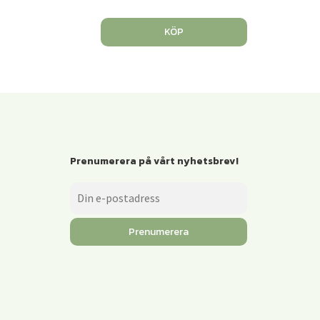
KÖP
Prenumerera på vårt nyhetsbrev!
Prenumerera