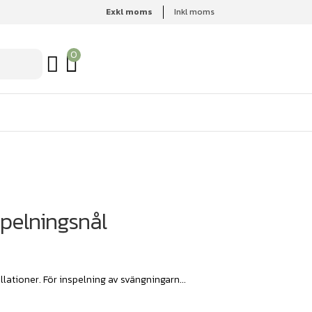
Exkl moms
Inkl moms
0
pelningsnål
llationer. För inspelning av svängningarn...