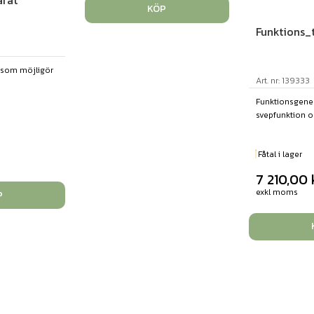
rat
KÖP
Funktions_
som möjligör
Art. nr: 139333
Funktionsgene
svepfunktion och
Fåtal i lager
7 210,00
exkl moms
P