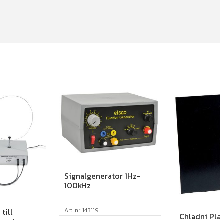
Signalgenerator 1Hz-
100kHz
Art. nr: 143119
till
Chladni Pla