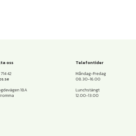
ta oss
Telefontider
714 42
Måndag-Fredag
os.se
08.30-16.00
ogdevägen 18A
Lunchstängt
 Bromma
12.00-13.00