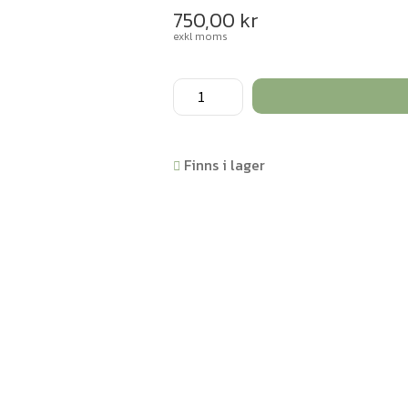
750,00
kr
exkl moms
Stämgaffel
med
inspelningsnål
mängd
Finns i lager