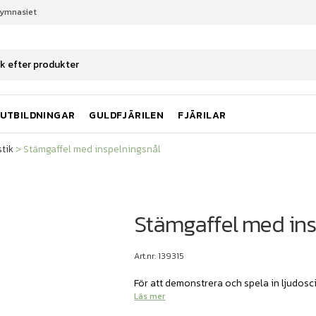
gymnasiet
stik
Stämgaffel med inspelningsnål
UTBILDNINGAR
GULDFJÄRILEN
FJÄRILAR
tik
>
Stämgaffel med inspelningsnål
Stämgaffel med ins
Art.nr: 139315
För att demonstrera och spela in ljudosci
Läs mer