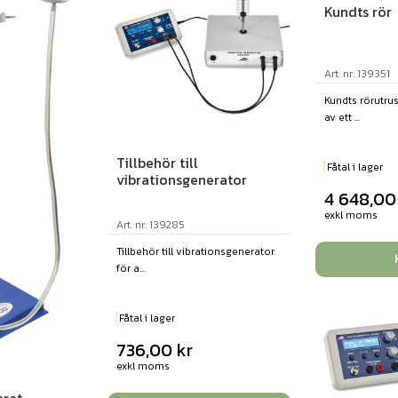
Kundts rör
Art. nr: 139351
Kundts rörutru
av ett ...
Tillbehör till
Fåtal i lager
vibrationsgenerator
4 648,0
exkl moms
Art. nr: 139285
Tillbehör till vibrationsgenerator
för a...
Fåtal i lager
736,00
kr
exkl moms