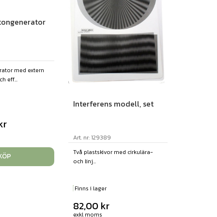
tongenerator
rator med extern
 eff...
Interferens modell, set
kr
Art. nr: 129389
Två plastskivor med cirkulära-
KÖP
och linj...
Finns i lager
82,00
kr
exkl moms