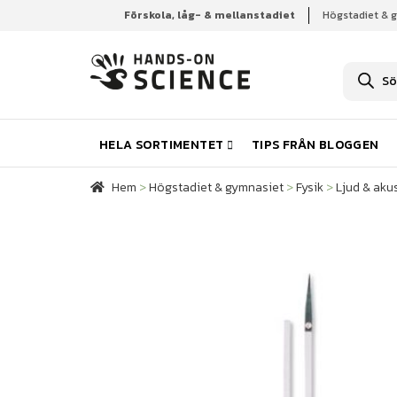
Förskola, låg- & mellanstadiet
Högstadiet & 
Hem
Högstadiet & gymnasiet
Fysik
Ljud & aku
P
r
o
d
u
k
HELA SORTIMENTET
TIPS FRÅN BLOGGEN
t
s
ö
Hem
>
Högstadiet & gymnasiet
>
Fysik
>
Ljud & akus
k
n
i
n
g