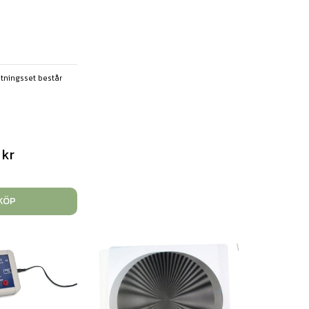
stningsset består
0
kr
KÖP