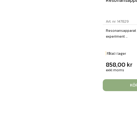
Resonansappa
Art. nr: 147829
Resonansapparat 
experiment ...
Fåtal i lager
858,00
kr
exkl moms
KÖ