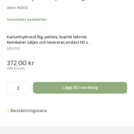
Art.nr: 150172
Innehåller kemikalier
Kaliumhydroxid 1kg, pellets, kvalité teknisk.
Kemikalier säljes och levereras endast till s...
Läs mer
372,00
kr
exkl moms
Kaliumhydroxid
Lägg till i varukorg
pellets
1kg
mängd
Beställningsvara