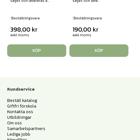
säljes och levereras e...
säljes och leve...
Beställningsvara
Beställningsvara
398,00
kr
190,00
kr
exkl moms
exkl moms
KÖP
KÖP
Kundservice
Beställ katalog
Giftfri förskola
Kontakta oss
Utbildningar
Om oss
Samarbetspartners
Lediga jobb
Köpvillkor