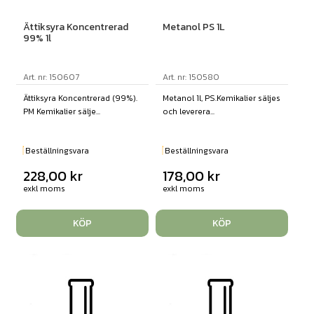
Ättiksyra Koncentrerad
Metanol PS 1L
99% 1l
Art. nr: 150607
Art. nr: 150580
Ättiksyra Koncentrerad (99%).
Metanol 1l, PS.Kemikalier säljes
PM Kemikalier sälje...
och leverera...
Beställningsvara
Beställningsvara
228,00
kr
178,00
kr
exkl moms
exkl moms
KÖP
KÖP