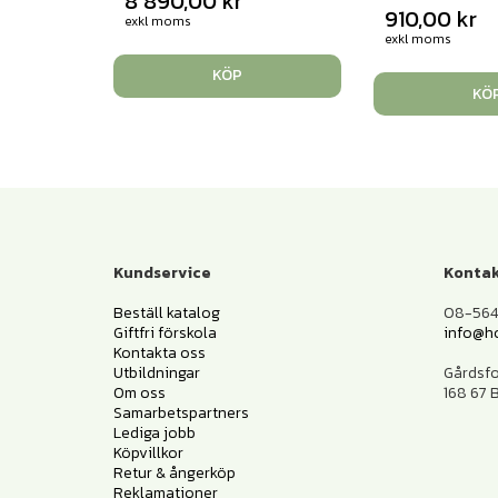
8 890,00
kr
910,00
kr
exkl moms
exkl moms
KÖP
KÖ
Kundservice
Kontak
Beställ katalog
08-564 
Giftfri förskola
info@h
Kontakta oss
Utbildningar
Gårdsf
Om oss
168 67
Samarbetspartners
Lediga jobb
Köpvillkor
Retur & ångerköp
Reklamationer