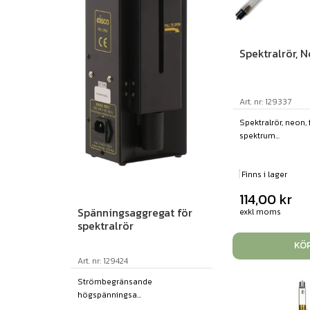
Spektralrör, 
Art. nr: 129337
Spektralrör, neon, 
spektrum...
Finns i lager
114,00
kr
Spänningsaggregat för
exkl moms
spektralrör
KÖ
Art. nr: 129424
Strömbegränsande
högspänningsa...