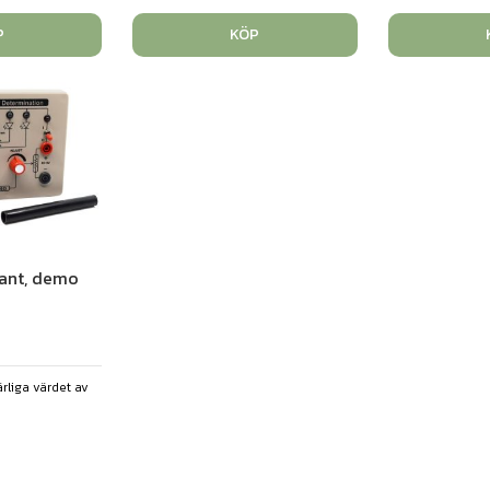
P
KÖP
tant, demo
rliga värdet av