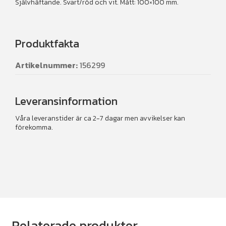
Självhäftande. Svart/röd och vit. Mått: 100×100 mm.
mängd
Produktfakta
Artikelnummer:
156299
Leveransinformation
Våra leveranstider är ca 2-7 dagar men avvikelser kan
förekomma.
Relaterade produkter