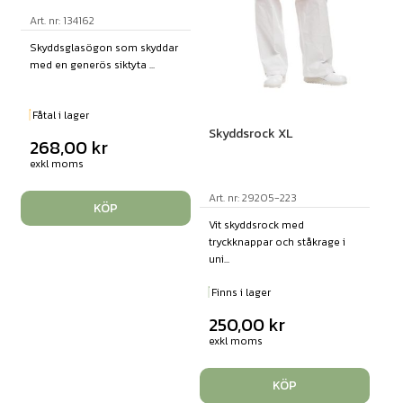
Art. nr: 134162
Skyddsglasögon som skyddar
med en generös siktyta ...
Fåtal i lager
Skyddsrock XL
268,00
kr
exkl moms
Art. nr: 29205-223
KÖP
Vit skyddsrock med
tryckknappar och ståkrage i
uni...
Finns i lager
250,00
kr
exkl moms
KÖP