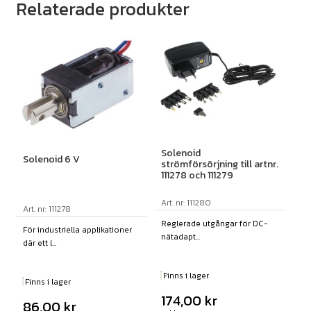
Relaterade produkter
Solenoid
Solenoid 6 V
strömförsörjning till artnr.
111278 och 111279
Art. nr: 111280
Art. nr: 111278
Reglerade utgångar för DC-
För industriella applikationer
nätadapt...
där ett l...
Finns i lager
Finns i lager
174,00
kr
86,00
kr