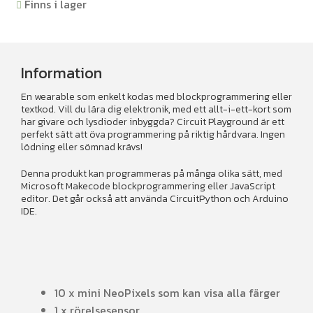
Finns i lager
Information
En wearable som enkelt kodas med blockprogrammering eller
textkod. Vill du lära dig elektronik, med ett allt-i-ett-kort som
har givare och lysdioder inbyggda? Circuit Playground är ett
perfekt sätt att öva programmering på riktig hårdvara. Ingen
lödning eller sömnad krävs!
Denna produkt kan programmeras på många olika sätt, med
Microsoft Makecode blockprogrammering eller JavaScript
editor. Det går också att använda CircuitPython och Arduino
IDE.
10 x mini NeoPixels som kan visa alla färger
1 x rörelsesensor