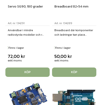
Servo SG90, 180 grader
Breadboard 82×54 mm
Art. nr: 134291
Art. nr: 134289
Användbar i mindre
Breadboard där komponenter
radiostyrda modeller och r...
och ledningar kan place...
Finns i lager
Finns i lager
72,00
kr
50,00
kr
exkl moms
exkl moms
KÖP
KÖP