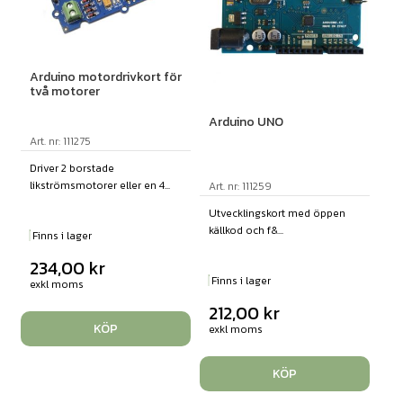
Arduino motordrivkort för
två motorer
Arduino UNO
Art. nr: 111275
Driver 2 borstade
likströmsmotorer eller en 4...
Art. nr: 111259
Utvecklingskort med öppen
källkod och f&...
Finns i lager
234,00
kr
Finns i lager
exkl moms
212,00
kr
KÖP
exkl moms
KÖP