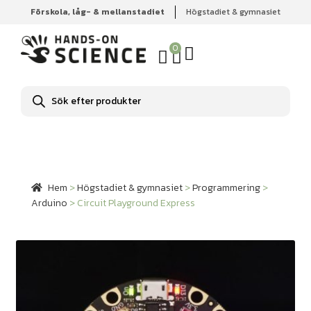
Förskola, låg- & mellanstadiet
Högstadiet & gymnasiet
Hem
Högstadiet & gymnasiet
Programmering
Arduino
Circuit Playground Express
0
Produktsökning
Hem
>
Högstadiet & gymnasiet
>
Programmering
>
Arduino
>
Circuit Playground Express