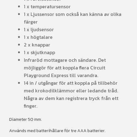
1 x temperatursensor
1 x Ljussensor som också kan känna av olika
färger
1 x ljudsensor
1 x högtalare
2 x knappar
1 x skjutknapp
Infraröd mottagare och sändare. Det
möjliggör för att koppla flera Circuit
Playground Express till varandra.
14 in / utgångar för att koppla på tillbehör
med krokodilklämmor eller ledande tråd.
Några av dem kan registrera tryck från ett
finger.
Diameter 50 mm.
Används med batterihållare för tre AAA batterier.