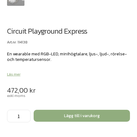
Circuit Playground Express
Art.nr: 114138
En wearable med RGB-LED, minihögtalare, ljus-, ljud-, rörelse-
och temperatursensor.
Läs mer
472,00
kr
exkl moms
Circuit
Lägg till i varukorg
Playground
Express
mängd