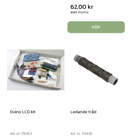
62,00
kr
exkl moms
KÖP
Duino LCD kit
Ledande tråd
Art. nr: 115453
Art. nr: 113616