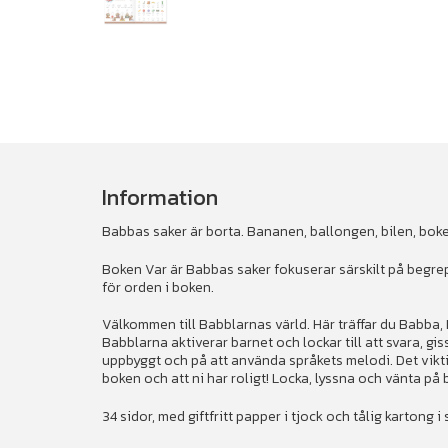
Information
Babbas saker är borta. Bananen, ballongen, bilen, boken 
Boken Var är Babbas saker fokuserar särskilt på begrep
för orden i boken.
Välkommen till Babblarnas värld. Här träffar du Babba
Babblarna aktiverar barnet och lockar till att svara, giss
uppbyggt och på att använda språkets melodi. Det vikti
boken och att ni har roligt! Locka, lyssna och vänta på
34 sidor, med giftfritt papper i tjock och tålig kartong i