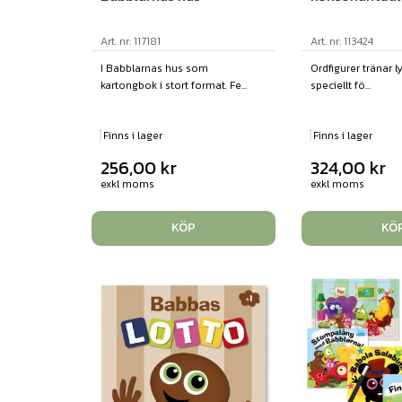
Art. nr: 117181
Art. nr: 113424
I Babblarnas hus som
Ordfigurer tränar l
kartongbok i stort format. Fe...
speciellt fö...
Finns i lager
Finns i lager
256,00
kr
324,00
kr
exkl moms
exkl moms
KÖP
KÖ