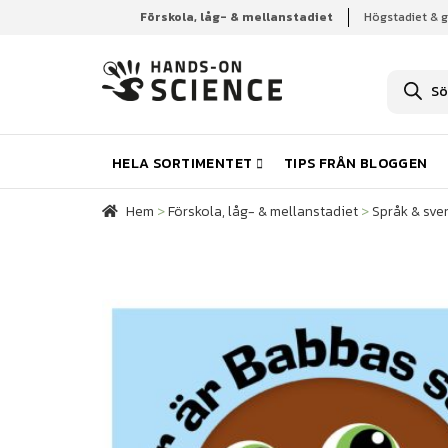
Förskola, låg- & mellanstadiet
Högstadiet & 
Hem
Förskola, låg- & mellanstadiet
Språk & sve
P
r
o
d
u
k
HELA SORTIMENTET
TIPS FRÅN BLOGGEN
t
s
ö
Hem
>
Förskola, låg- & mellanstadiet
>
Språk & sve
k
n
i
n
g