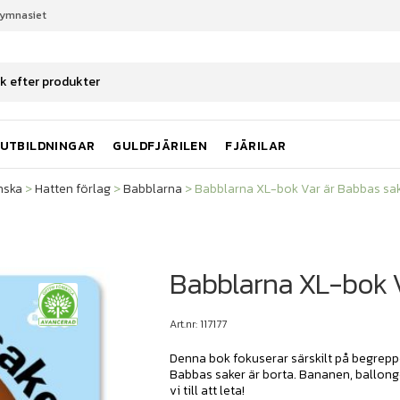
gymnasiet
nska
Hatten förlag
Babblarna
Babblarna XL-bok Var är Babbas sa
UTBILDNINGAR
GULDFJÄRILEN
FJÄRILAR
nska
>
Hatten förlag
>
Babblarna
>
Babblarna XL-bok Var är Babbas sa
Babblarna XL-bok V
Art.nr: 117177
Denna bok fokuserar särskilt på begrepp
Babbas saker är borta. Bananen, ballonge
vi till att leta!