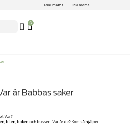
Exkl moms
Inkl moms
ker
0
ker
ar är Babbas saker
et Var?
n, bilen, boken och bussen. Var är de? Kom så hjälper