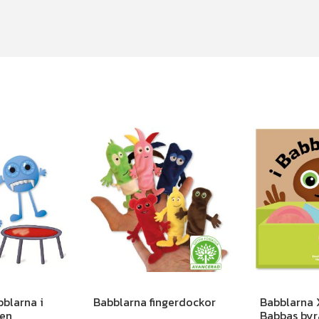
bblarna i
Babblarna fingerdockor
Babblarna 
en
Babbas byr