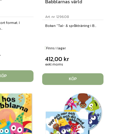
Babblarnas värld
Art. nr: 129608
ort format. I
Boken "Tal- & språkträning i B...
..
Finns i lager
r
412,00
kr
exkl moms
KÖP
KÖP