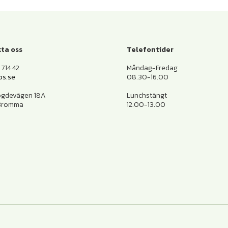
ta oss
Telefontider
714 42
Måndag-Fredag
os.se
08.30-16.00
ogdevägen 18A
Lunchstängt
 Bromma
12.00-13.00