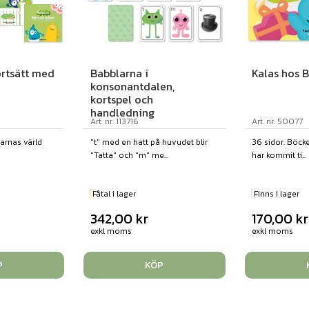
rtsätt med
Babblarna i
Kalas hos 
konsonantdalen,
kortspel och
handledning
Art. nr: 113716
Art. nr: 50077
arnas värld
"t" med en hatt på huvudet blir
36 sidor. Böc
"Tatta" och "m" me...
har kommit ti...
Fåtal i lager
Finns i lager
342,00
kr
170,00
kr
exkl moms
exkl moms
P
KÖP