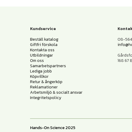
Kundservice
Kontak
Beställ katalog
08-564 
Giftfri förskola
info@h
Kontakta oss
Utbildningar
Gårdsf
Om oss
168 67
Samarbetspartners
Lediga jobb
Köpvillkor
Retur & ångerköp
Reklamationer
Arbetsmiljö & socialt ansvar
Integritetspolicy
Hands-On Science 2025