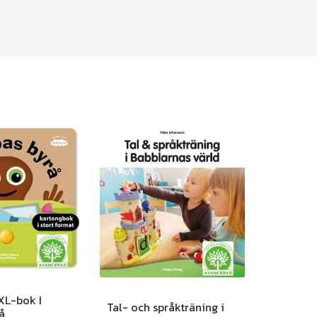
XL-bok I
Tal- och språkträning i
å