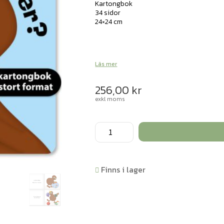
Kartongbok
34 sidor
24×24 cm
Läs mer
256,00
kr
exkl moms
Babblarna
XL-
bok
Var
Finns i lager
är
Babbas
saker
mängd