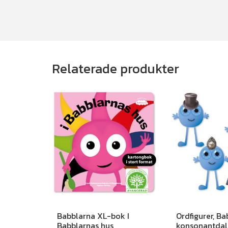
Relaterade produkter
Babblarna XL-bok I
Ordfigurer, Ba
Babblarnas hus
konsonantdal