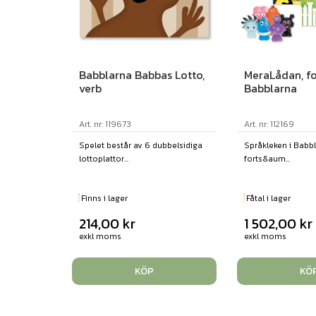
Babblarna Babbas Lotto,
MeraLådan, fo
verb
Babblarna
Art. nr: 119673
Art. nr: 112169
Spelet består av 6 dubbelsidiga
Språkleken i Babbl
lottoplattor...
forts&aum...
Finns i lager
Fåtal i lager
214,00
kr
1 502,00
kr
exkl moms
exkl moms
KÖP
KÖ