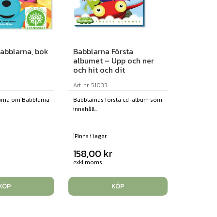
Babblarna, bok
Babblarna Första
albumet – Upp och ner
och hit och dit
Art. nr: 51033
kerna om Babblarna
Babblarnas första cd-album som
innehåll...
Finns i lager
158,00
kr
exkl moms
KÖP
KÖP