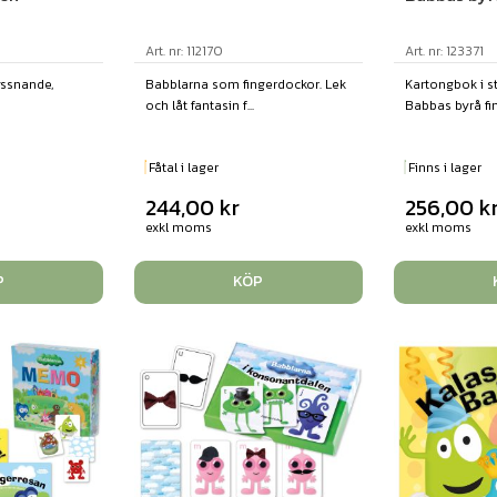
Art. nr: 112170
Art. nr: 123371
yssnande,
Babblarna som fingerdockor. Lek
Kartongbok i st
och låt fantasin f...
Babbas byrå fin.
Fåtal i lager
Finns i lager
244,00
kr
256,00
k
exkl moms
exkl moms
P
KÖP