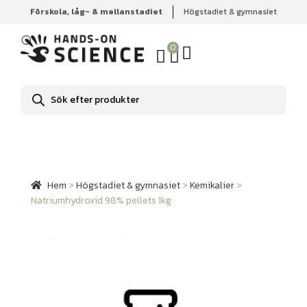
Förskola, låg- & mellanstadiet
Högstadiet & gymnasiet
Hem
Högstadiet & gymnasiet
Kemikalier
Natriumhydroxid 98% pellets 1kg
0
Produktsökning
Hem
>
Högstadiet & gymnasiet
>
Kemikalier
>
Natriumhydroxid 98% pellets 1kg