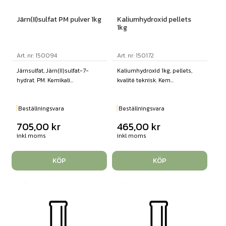
Järn(II)sulfat PM pulver 1kg
Kaliumhydroxid pellets
1kg
Art. nr: 150094
Art. nr: 150172
Järnsulfat, Järn(II)sulfat-7-
Kaliumhydroxid 1kg, pellets,
hydrat. PM. Kemikali...
kvalité teknisk. Kem...
Beställningsvara
Beställningsvara
705,00
kr
465,00
kr
inkl moms
inkl moms
KÖP
KÖP