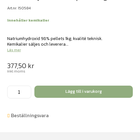
Art.nr: 150584
Innehåller kemikalier
Natriumhydroxid 98% pellets 1kg, kvalité teknisk.
Kemikalier säljes och leverera...
Läs mer
377,50
kr
inkl moms
Natriumhydroxid
Lägg till i varukorg
98%
pellets
1kg
Beställningsvara
mängd