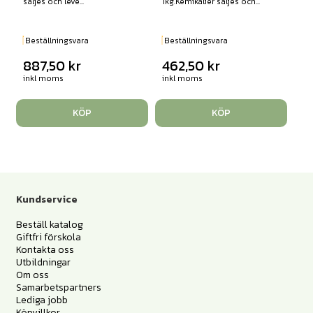
säljes och leve...
1kg.Kemikalier säljes och...
Beställningsvara
Beställningsvara
887,50
kr
462,50
kr
inkl moms
inkl moms
KÖP
KÖP
Kundservice
Beställ katalog
Giftfri förskola
Kontakta oss
Utbildningar
Om oss
Samarbetspartners
Lediga jobb
Köpvillkor