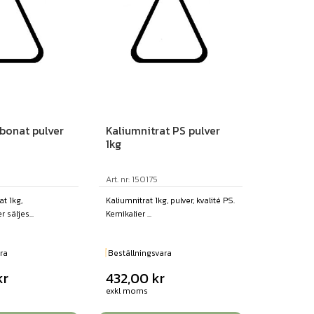
bonat pulver
Kaliumnitrat PS pulver
1kg
Art. nr: 150175
t 1kg,
Kaliumnitrat 1kg, pulver, kvalité PS.
 säljes...
Kemikalier ...
ra
Beställningsvara
kr
432,00
kr
exkl moms