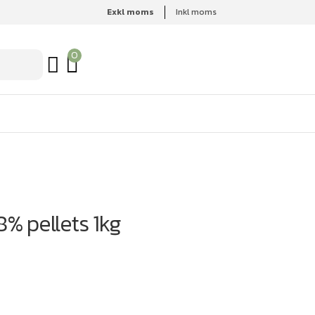
Exkl moms
Inkl moms
0
% pellets 1kg