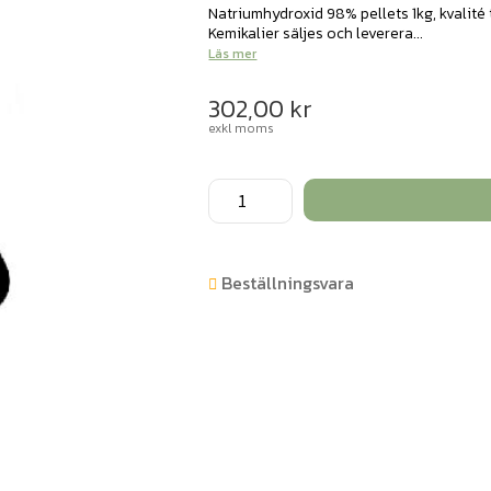
Natriumhydroxid 98% pellets 1kg, kvalité 
Kemikalier säljes och leverera...
Läs mer
302,00
kr
exkl moms
Natriumhydroxid
98%
pellets
1kg
Beställningsvara
mängd