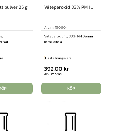
t pulver 25 g
Väteperoxid 33% PM 1L
Art. nr: 150604
g,
Väteperoxid 1L, 33%, PM.Denna
 säl...
kemikalie ä...
ra
Beställningsvara
392,00
kr
exkl moms
KÖP
KÖP