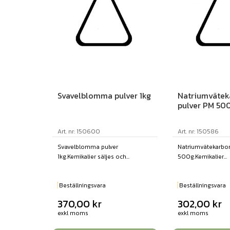
Svavelblomma pulver 1kg
Natriumvätek
pulver PM 50
Art. nr: 150600
Art. nr: 150586
Svavelblomma pulver
Natriumvätekarbon
1kg.Kemikalier säljes och...
500g.Kemikalier...
Beställningsvara
Beställningsvara
370,00
kr
302,00
kr
exkl moms
exkl moms