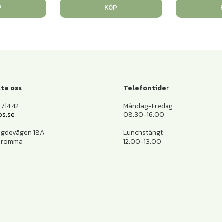
P
KÖP
ta oss
Telefontider
714 42
Måndag-Fredag
os.se
08.30-16.00
ogdevägen 18A
Lunchstängt
 Bromma
12.00-13.00