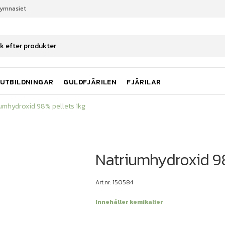
gymnasiet
iumhydroxid 98% pellets 1kg
UTBILDNINGAR
GULDFJÄRILEN
FJÄRILAR
umhydroxid 98% pellets 1kg
Natriumhydroxid 98
Art.nr: 150584
Innehåller kemikalier