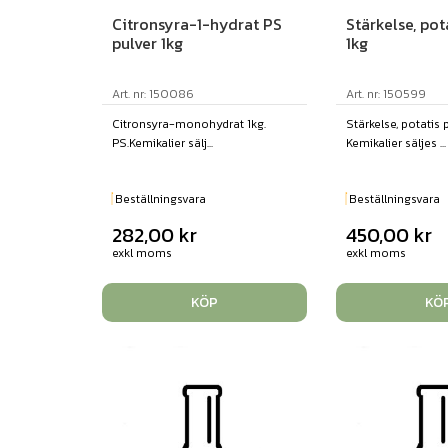
Citronsyra-1-hydrat PS
Stärkelse, pot
pulver 1kg
1kg
Art. nr: 150086
Art. nr: 150599
Citronsyra-monohydrat 1kg.
Stärkelse, potatis p
PS.Kemikalier sälj...
Kemikalier säljes ...
Beställningsvara
Beställningsvara
282,00
kr
450,00
kr
exkl moms
exkl moms
KÖP
KÖ