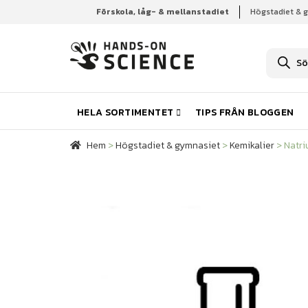
Förskola, låg- & mellanstadiet
Högstadiet & 
Hem
Högstadiet & gymnasiet
Kemikalier
Natr
P
r
o
d
u
k
HELA SORTIMENTET
TIPS FRÅN BLOGGEN
t
s
ö
Hem
>
Högstadiet & gymnasiet
>
Kemikalier
>
Natri
k
n
i
n
g