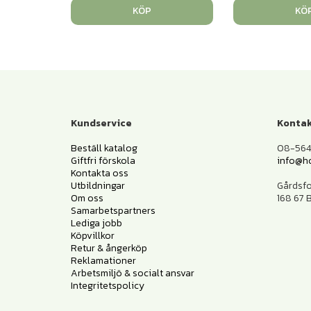
KÖP
KÖ
Kundservice
Kontak
Beställ katalog
08-564 
Giftfri förskola
info@h
Kontakta oss
Utbildningar
Gårdsf
Om oss
168 67
Samarbetspartners
Lediga jobb
Köpvillkor
Retur & ångerköp
Reklamationer
Arbetsmiljö & socialt ansvar
Integritetspolicy