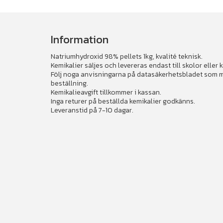
Information
Natriumhydroxid 98% pellets 1kg, kvalité teknisk.
Kemikalier säljes och levereras endast till skolor eller
Följ noga anvisningarna på datasäkerhetsbladet som med
beställning.
Kemikalieavgift tillkommer i kassan.
Inga returer på beställda kemikalier godkänns.
Leveranstid på 7-10 dagar.