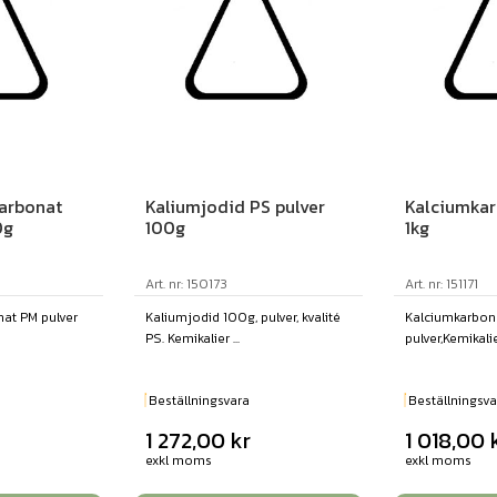
arbonat
Kaliumjodid PS pulver
Kalciumkar
0g
100g
1kg
Art. nr: 150173
Art. nr: 151171
at PM pulver
Kaliumjodid 100g, pulver, kvalité
Kalciumkarbona
PS. Kemikalier ...
pulver,Kemikalier
Beställningsvara
Beställningsva
1 272,00
kr
1 018,00
exkl moms
exkl moms