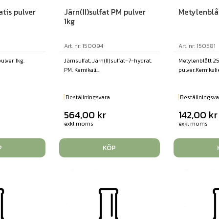
atis pulver
Järn(II)sulfat PM pulver
Metylenblåt
1kg
Art. nr: 150094
Art. nr: 150581
ulver 1kg.
Järnsulfat, Järn(II)sulfat-7-hydrat.
Metylenblått 25
PM. Kemikali...
pulver.Kemikalier
Beställningsvara
Beställningsva
564,00
kr
142,00
kr
exkl moms
exkl moms
P
KÖP