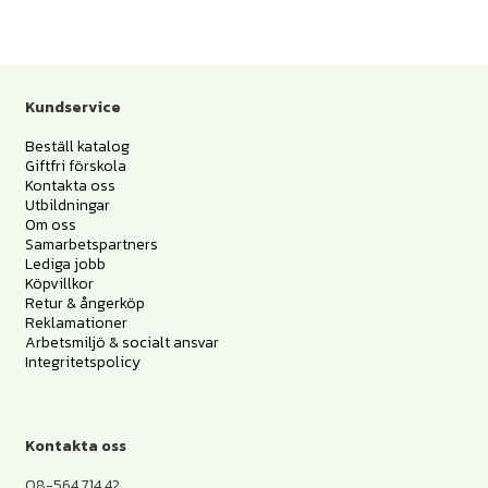
Kundservice
Beställ katalog
Giftfri förskola
Kontakta oss
Utbildningar
Om oss
Samarbetspartners
Lediga jobb
Köpvillkor
Retur & ångerköp
Reklamationer
Arbetsmiljö & socialt ansvar
Integritetspolicy
Kontakta oss
08-564 714 42