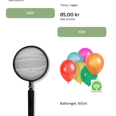
inkl moms
Finns i lager
KÖP
85,00
kr
inkl moms
KÖP
Ballonger, 100st