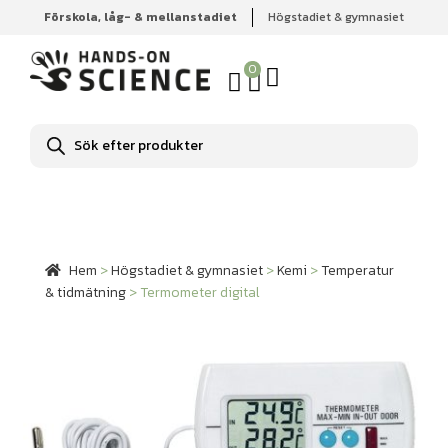
Förskola, låg- & mellanstadiet
Högstadiet & gymnasiet
Hem
Högstadiet & gymnasiet
Kemi
Temperatur &
tidmätning
Termometer digital
0
Produktsökning
Hem
>
Högstadiet & gymnasiet
>
Kemi
>
Temperatur
& tidmätning
>
Termometer digital