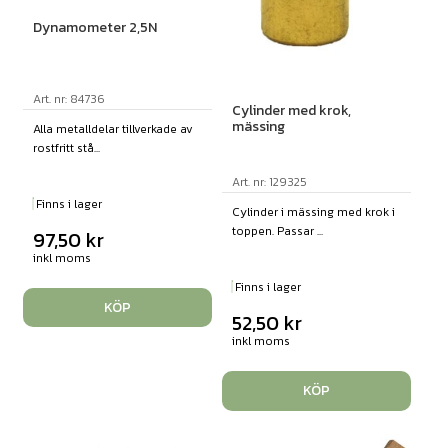
Dynamometer 2,5N
Art. nr: 84736
Cylinder med krok,
mässing
Alla metalldelar tillverkade av
rostfritt stå...
Art. nr: 129325
Finns i lager
Cylinder i mässing med krok i
toppen. Passar ...
97,50
kr
inkl moms
Finns i lager
KÖP
52,50
kr
inkl moms
KÖP