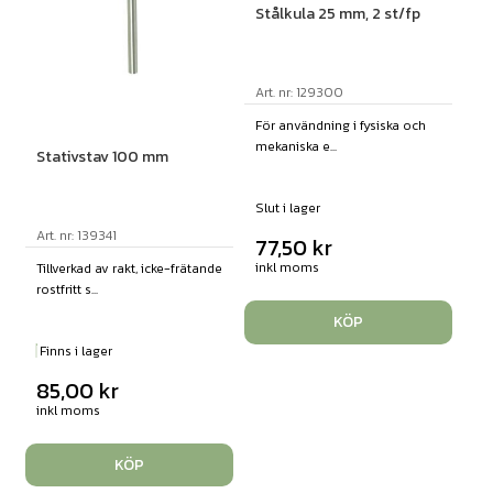
Stålkula 25 mm, 2 st/fp
Art. nr: 129300
För användning i fysiska och
mekaniska e...
Stativstav 100 mm
Slut i lager
Art. nr: 139341
77,50
kr
inkl moms
Tillverkad av rakt, icke-frätande
rostfritt s...
KÖP
Finns i lager
85,00
kr
inkl moms
KÖP