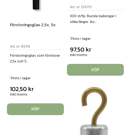
Art. nr: 129713
100 st/fp. Runda ballonger i
olika färger. &o...
Förstoringsglas 2,5x, 5x
Finns i lager
Art. nr: 85114
97,50
kr
inkl moms
Förstoringsglas som förstorar
2,5x och 5...
KÖP
Finns i lager
102,50
kr
inkl moms
KÖP