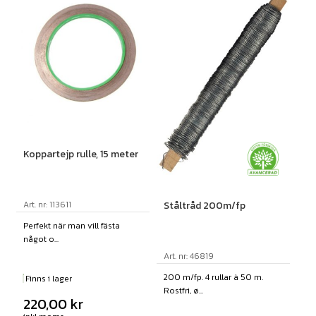
Koppartejp rulle, 15 meter
Art. nr: 113611
Ståltråd 200m/fp
Perfekt när man vill fästa
något o...
Art. nr: 46819
200 m/fp. 4 rullar à 50 m.
Finns i lager
Rostfri, ø...
220,00
kr