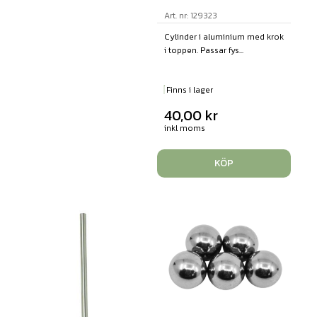
Art. nr: 129323
Cylinder i aluminium med krok
i toppen. Passar fys...
Finns i lager
40,00
kr
inkl moms
KÖP