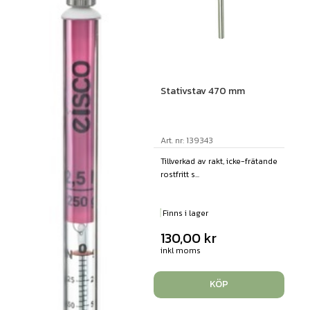
Stativstav 470 mm
Art. nr: 139343
Tillverkad av rakt, icke-frätande
rostfritt s...
Finns i lager
130,00
kr
inkl moms
KÖP