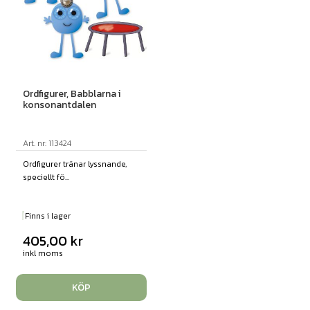
Ordfigurer, Babblarna i
konsonantdalen
Art. nr: 113424
Ordfigurer tränar lyssnande,
speciellt fö...
Finns i lager
405,00
kr
inkl moms
KÖP