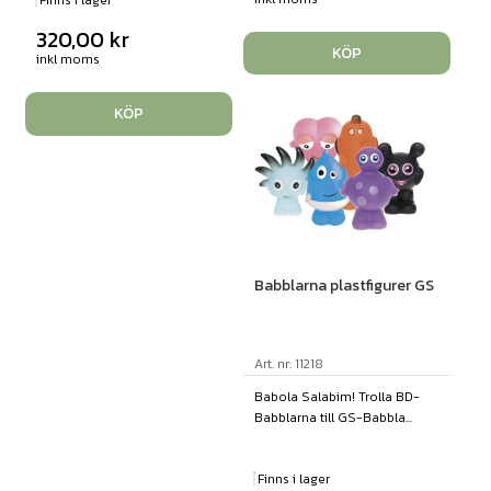
Finns i lager
320,00
kr
KÖP
inkl moms
KÖP
Babblarna plastfigurer GS
Art. nr: 11218
Babola Salabim! Trolla BD-
Babblarna till GS-Babbla...
Finns i lager