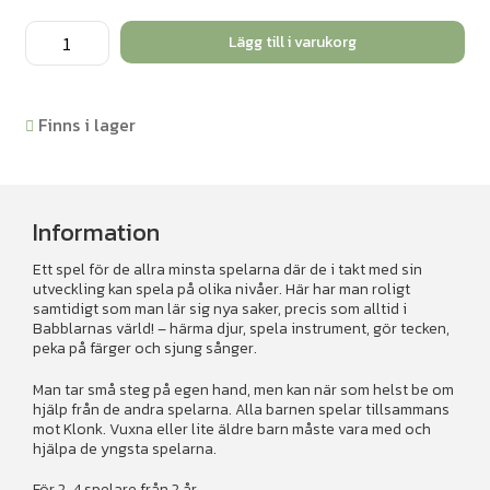
Babblarna
Lägg till i varukorg
Kan-
du-
göra-
Finns i lager
spelet
mängd
Information
Ett spel för de allra minsta spelarna där de i takt med sin
utveckling kan spela på olika nivåer. Här har man roligt
samtidigt som man lär sig nya saker, precis som alltid i
Babblarnas värld! – härma djur, spela instrument, gör tecken,
peka på färger och sjung sånger.
Man tar små steg på egen hand, men kan när som helst be om
hjälp från de andra spelarna. Alla barnen spelar tillsammans
mot Klonk. Vuxna eller lite äldre barn måste vara med och
hjälpa de yngsta spelarna.
För 2-4 spelare från 2 år.