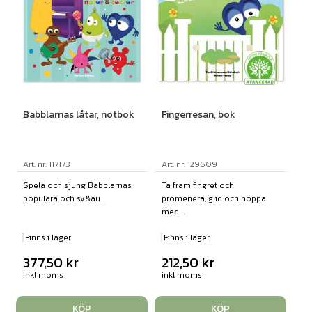
Babblarnas låtar, notbok
Fingerresan, bok
Art. nr: 117173
Art. nr: 129609
Spela och sjung Babblarnas
Ta fram fingret och
populära och sv&au...
promenera, glid och hoppa
med ...
Finns i lager
Finns i lager
377,50
kr
212,50
kr
inkl moms
inkl moms
KÖP
KÖP