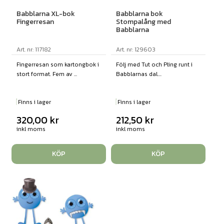
Babblarna XL-bok
Babblarna bok
Fingerresan
Stompalång med
Babblarna
Art. nr: 117182
Art. nr: 129603
Fingerresan som kartongbok i
Följ med Tut och Pling runt i
stort format. Fem av ...
Babblarnas dal....
Finns i lager
Finns i lager
320,00
kr
212,50
kr
inkl moms
inkl moms
KÖP
KÖP