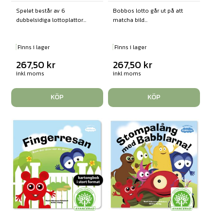
Spelet består av 6
Bobbos lotto går ut på att
dubbelsidiga lottoplattor...
matcha bild...
Finns i lager
Finns i lager
267,50
kr
267,50
kr
inkl moms
inkl moms
KÖP
KÖP