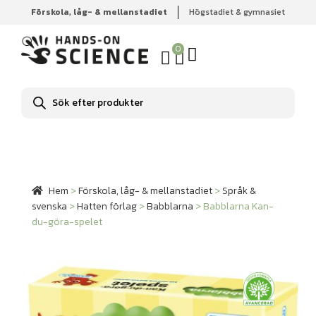
Förskola, låg- & mellanstadiet
Högstadiet & gymnasiet
Hem
Förskola, låg- & mellanstadiet
Språk & svenska
Hatten förlag
Babblarna
Babblarna Kan-du-göra-spelet
0
Produktsökning
Hem
>
Förskola, låg- & mellanstadiet
>
Språk &
svenska
>
Hatten förlag
>
Babblarna
>
Babblarna Kan-
du-göra-spelet