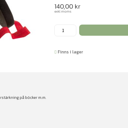
140,00
kr
exkl moms
Vävtejp
Blå
50m
mängd
Finns i lager
örstärkning på böcker m.m.