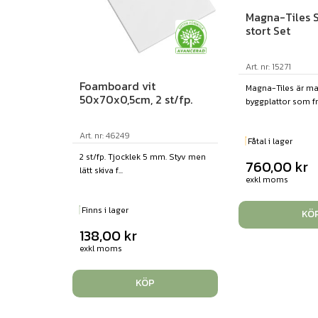
Magna-Tiles S
stort Set
Art. nr: 15271
Foamboard vit
Magna-Tiles är ma
50x70x0,5cm, 2 st/fp.
byggplattor som frä
Art. nr: 46249
Fåtal i lager
2 st/fp. Tjocklek 5 mm. Styv men
760,00
kr
lätt skiva f...
exkl moms
Finns i lager
KÖ
138,00
kr
exkl moms
KÖP