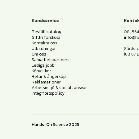
Kundservice
Kontak
Beställ katalog
08-564 
Giftfri förskola
info@h
Kontakta oss
Utbildningar
Gårdsf
Om oss
168 67
Samarbetspartners
Lediga jobb
Köpvillkor
Retur & ångerköp
Reklamationer
Arbetsmiljö & socialt ansvar
Integritetspolicy
Hands-On Science 2025