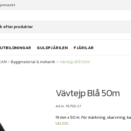
gymnasiet
TEAM
Byggmaterial & mekanik
Vävtejp Blå 50m
UTBILDNINGAR
GULDFJÄRILEN
FJÄRILAR
TEAM
>
Byggmaterial & mekanik
>
Vävtejp Blå 50m
Vävtejp Blå 50m
Art.nr: 76758-27
19 mm x 50 m. För märkning, skarvning, ka
Läs mer