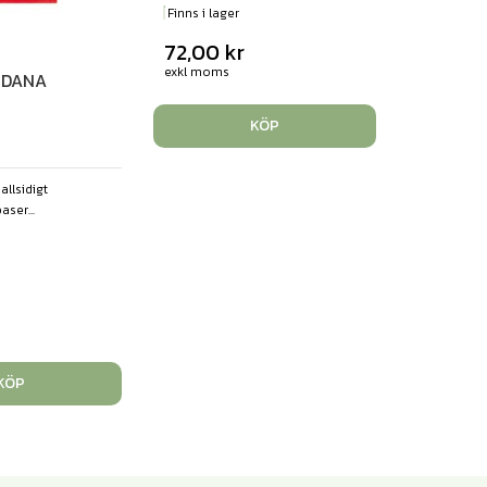
Finns i lager
72,00
kr
exkl moms
m DANA
KÖP
 allsidigt
ser...
KÖP