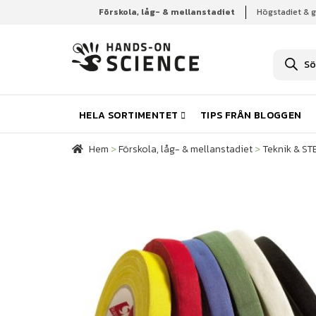
Förskola, låg- & mellanstadiet
Högstadiet & 
Hem
Förskola, låg- & mellanstadiet
Teknik & S
P
r
o
d
u
k
HELA SORTIMENTET
TIPS FRÅN BLOGGEN
t
s
ö
Hem
>
Förskola, låg- & mellanstadiet
>
Teknik & S
k
n
i
n
g