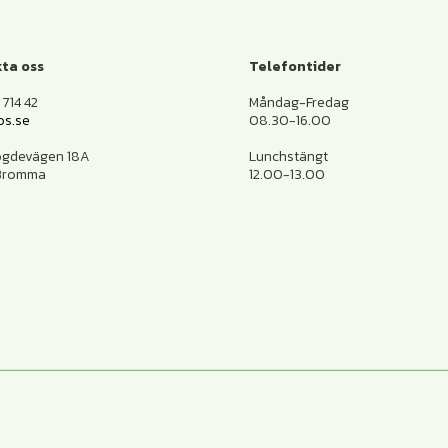
ta oss
Telefontider
714 42
Måndag-Fredag
os.se
08.30-16.00
ogdevägen 18A
Lunchstängt
 Bromma
12.00-13.00