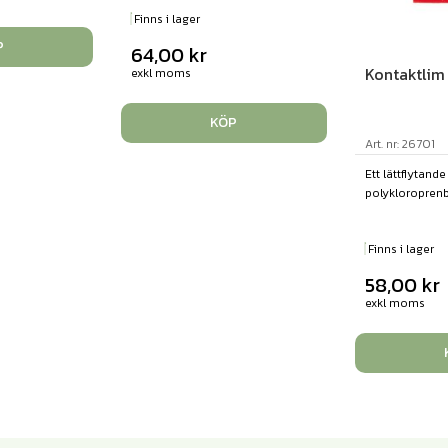
Finns i lager
P
64,00
kr
Kontaktli
exkl moms
KÖP
Art. nr: 26701
Ett lättflytande
polykloroprenba
Finns i lager
58,00
kr
exkl moms