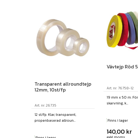
Vävtejp Röd 
Transparent allroundtejp
Art. nr: 76758-12
12mm, 10st/fp
19 mm x 50 m. För
skarvning, k...
Art. nr: 26735
12 st/fp. Klar, transparent,
propenbaserad allroun...
Finns i lager
140,00
kr
exkl moms
Finns i lager