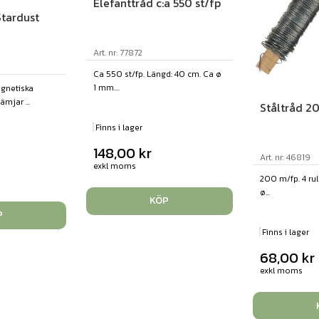
Elefanttråd c:a 550 st/fp
tardust
Art. nr: 77872
Ca 550 st/fp. Längd: 40 cm. Ca ø
1 mm....
gnetiska
mjar ...
Ståltråd 2
Finns i lager
148,00
kr
Art. nr: 46819
exkl moms
200 m/fp. 4 rul
ø...
KÖP
P
Finns i lager
68,00
kr
exkl moms