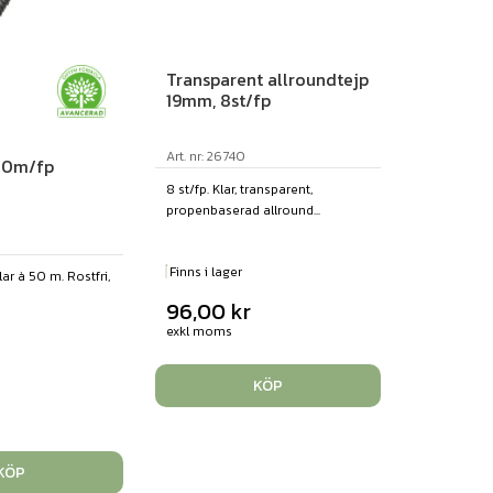
Transparent allroundtejp
19mm, 8st/fp
Art. nr: 26740
00m/fp
8 st/fp. Klar, transparent,
propenbaserad allround...
Finns i lager
lar à 50 m. Rostfri,
96,00
kr
exkl moms
KÖP
KÖP