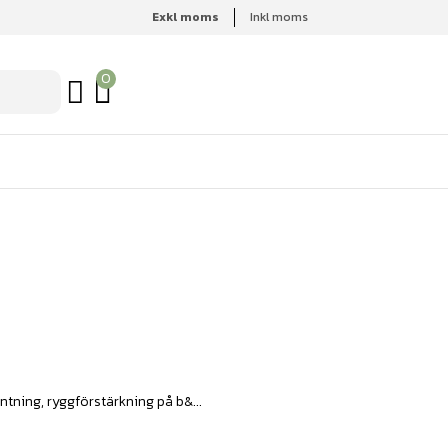
Exkl moms
Inkl moms
0
ntning, ryggförstärkning på b&...