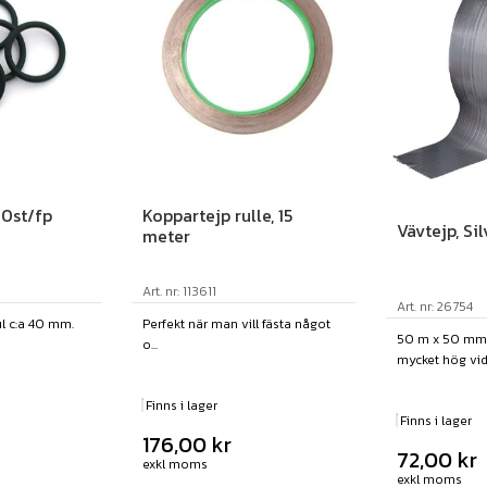
10st/fp
Koppartejp rulle, 15
Vävtejp, S
meter
Art. nr: 113611
Art. nr: 26754
l c:a 40 mm.
Perfekt när man vill fästa något
50 m x 50 mm.
o...
mycket hög vid
Finns i lager
Finns i lager
176,00
kr
72,00
kr
exkl moms
exkl moms