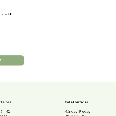
atex till
P
ta oss
Telefontider
714 42
Måndag-Fredag