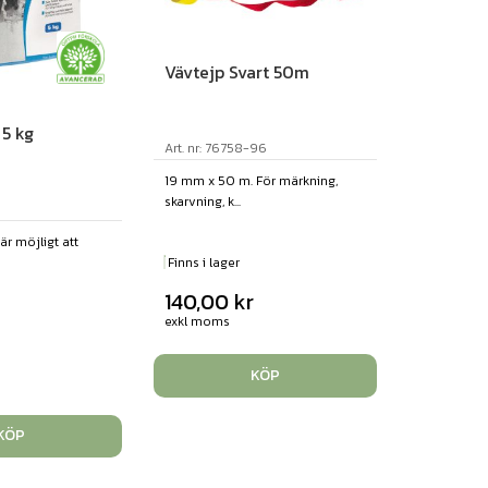
Vävtejp Svart 50m
 5 kg
Art. nr: 76758-96
19 mm x 50 m. För märkning,
skarvning, k...
är möjligt att
Finns i lager
140,00
kr
exkl moms
KÖP
KÖP