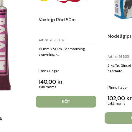
Vävtejp Röd 50m
Modellgips
Art. nr: 76758-12
19 mm x 50 m. För märkning,
skarvning, k...
Art. nr: 76833
5 kg/fp. Gipset 
bearbeta ...
Finns i lager
140,00
kr
exkl moms
Finns i lager
102,00
kr
KÖP
exkl moms
A