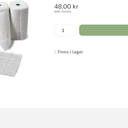
48,00
kr
exkl moms
Gipsbindor
5
st
x
Finns i lager
3
m/fp
mängd