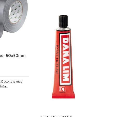
ilver 50x50mm
 Duct-tejp med
h&a...