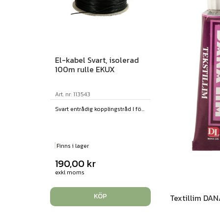
El-kabel Svart, isolerad
100m rulle EKUX
Art. nr: 113543
Svart entrådig kopplingstråd I fö...
Finns i lager
190,00
kr
exkl moms
KÖP
Textillim DAN