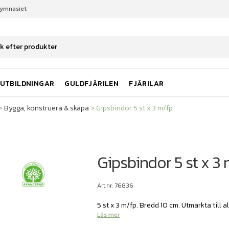
gymnasiet
Bygga, konstruera & skapa
Gipsbindor 5 st x 3 m/fp
UTBILDNINGAR
GULDFJÄRILEN
FJÄRILAR
>
Bygga, konstruera & skapa
>
Gipsbindor 5 st x 3 m/fp
Gipsbindor 5 st x 3
Art.nr: 76836
5 st x 3 m/fp. Bredd 10 cm. Utmärkta till 
Läs mer