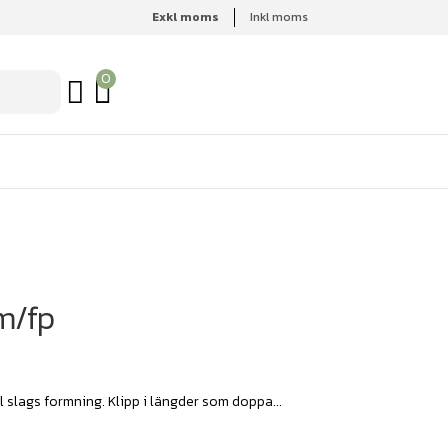
Exkl moms
Inkl moms
0
 m/fp
all slags formning. Klipp i längder som doppa...