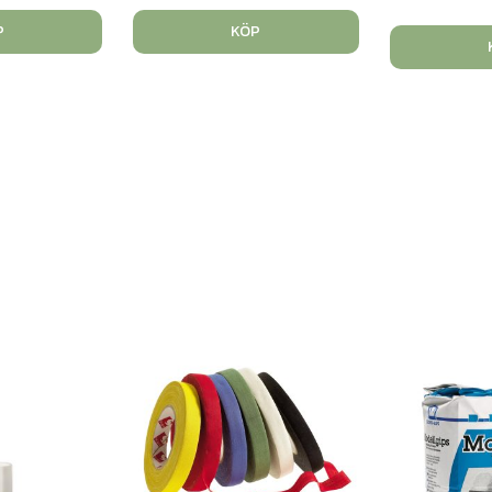
P
KÖP