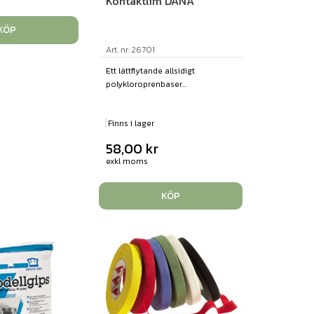
Kontaktlim DANA
KÖP
Art. nr: 26701
Ett lättflytande allsidigt
polykloroprenbaser...
Finns i lager
58,00
kr
exkl moms
KÖP