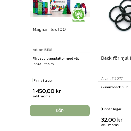
MagnaTiles 100
Art. nr: 15138
Däck för hjul 
Färgade byggplattor med väl
inneslutna m...
Art. nr: 115077
Finns i lager
Gummidäck till hju
1 450,00
kr
exkl moms
Finns i lager
KÖP
32,00
kr
exkl moms