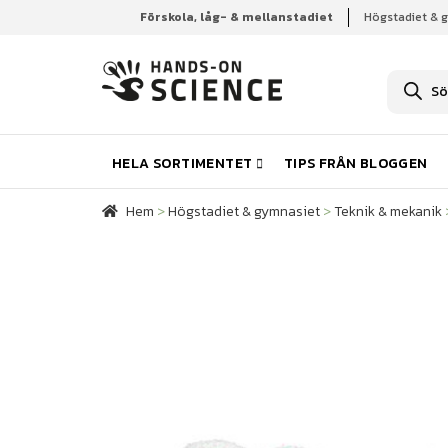
Förskola, låg- & mellanstadiet
Högstadiet & 
Hem
Högstadiet & gymnasiet
Teknik & mekanik
P
r
o
d
u
k
HELA SORTIMENTET
TIPS FRÅN BLOGGEN
t
s
ö
Hem
>
Högstadiet & gymnasiet
>
Teknik & mekanik
k
n
i
n
g