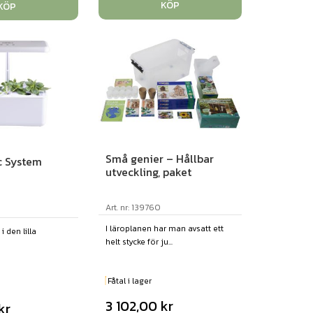
KÖP
KÖP
Små genier – Hållbar
c System
utveckling, paket
Art. nr: 139760
I läroplanen har man avsatt ett
i den lilla
helt stycke för ju...
Fåtal i lager
3 102,00
kr
kr