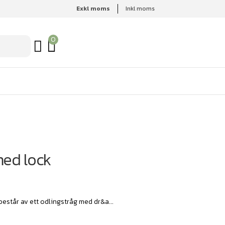
Exkl moms
Inkl moms
0
med lock
estår av ett odlingstråg med dr&a...