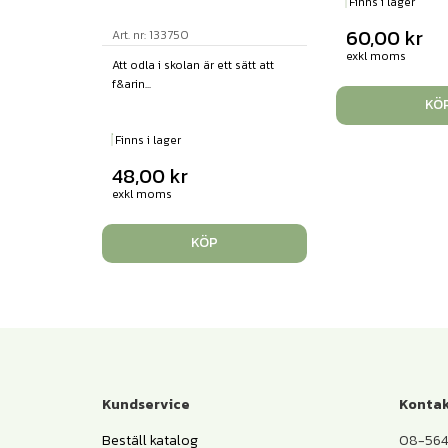
Finns i lager
60,00
kr
Art. nr: 133750
exkl moms
Att odla i skolan är ett sätt att
f&arin...
KÖ
Finns i lager
48,00
kr
exkl moms
KÖP
Kundservice
Kontak
Beställ katalog
08-564 