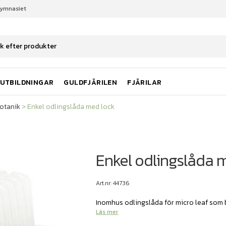
gymnasiet
botanik
Enkel odlingslåda med lock
UTBILDNINGAR
GULDFJÄRILEN
FJÄRILAR
otanik
>
Enkel odlingslåda med lock
Enkel odlingslåda 
Art.nr: 44736
Inomhus odlingslåda för micro leaf som b
Läs mer