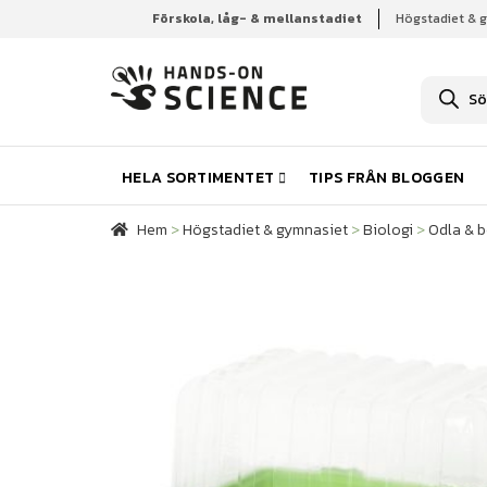
Förskola, låg- & mellanstadiet
Högstadiet & 
Hem
Högstadiet & gymnasiet
Biologi
Odla & 
P
r
o
d
u
k
HELA SORTIMENTET
TIPS FRÅN BLOGGEN
t
s
ö
Hem
>
Högstadiet & gymnasiet
>
Biologi
>
Odla & b
k
n
i
n
g