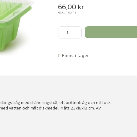
66,00
kr
exkl moms
Enkel
odlingslåda
med
lock
Finns i lager
mängd
dlingstråg med dräneringshål, ett bottentråg och ett lock.
d med vatten och milt diskmedel. Mått: 23x16x18 cm. Av