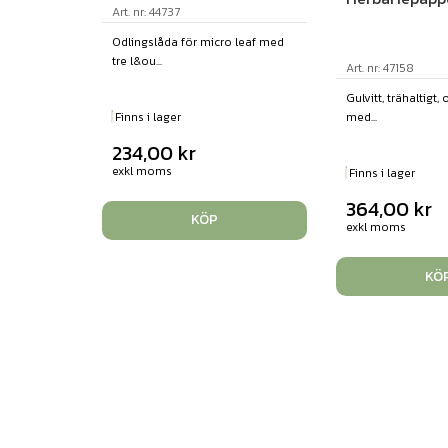
Art. nr: 44737
Odlingslåda för micro leaf med
tre l&ou...
Art. nr: 47158
Gulvitt, trähaltigt,
Finns i lager
med...
234,00
kr
exkl moms
Finns i lager
364,00
kr
KÖP
exkl moms
KÖ