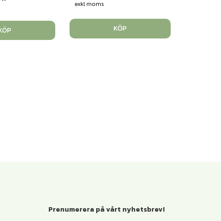
exkl moms
KÖP
KÖP
Prenumerera på vårt nyhetsbrev!