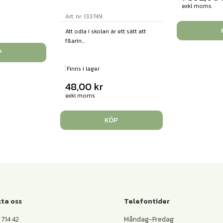
exkl moms
Art. nr: 133749
Att odla i skolan är ett sätt att
f&arin...
P
Finns i lager
48,00
kr
exkl moms
KÖP
ta oss
Telefontider
714 42
Måndag-Fredag