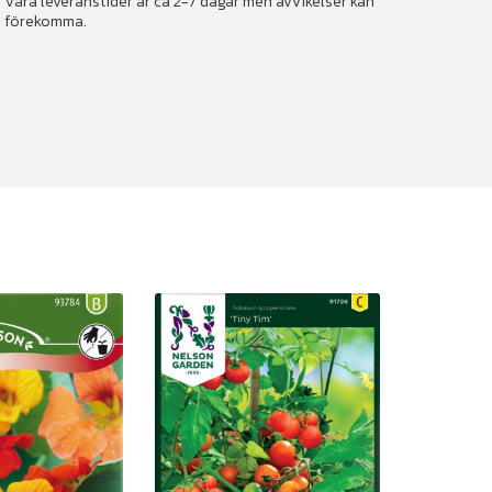
Våra leveranstider är ca 2-7 dagar men avvikelser kan
förekomma.