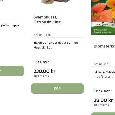
Svamphuset,
Ostronskivling
 oglättat papper
Art. nr: 113317
Till en början ser det ut som en
Blomsterkr
klassisk r&o...
Slut i lager
Art. nr: 44731
230,00
kr
P
4,5 g/fp. Klass
exkl moms
med färgstar...
KÖP
Finns i lager
28,00
kr
exkl moms