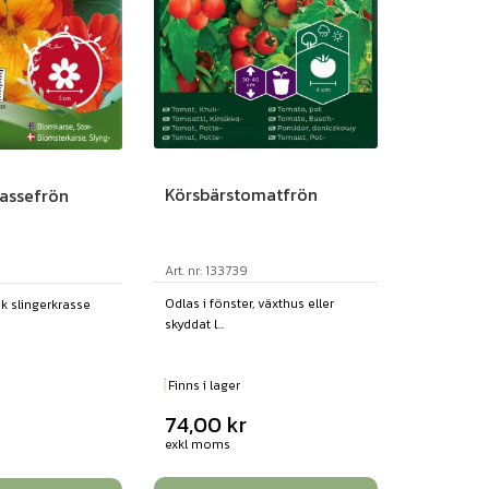
Körsbärstomatfrön
assefrön
Art. nr: 133739
Odlas i fönster, växthus eller
isk slingerkrasse
skyddat l...
Finns i lager
74,00
kr
exkl moms