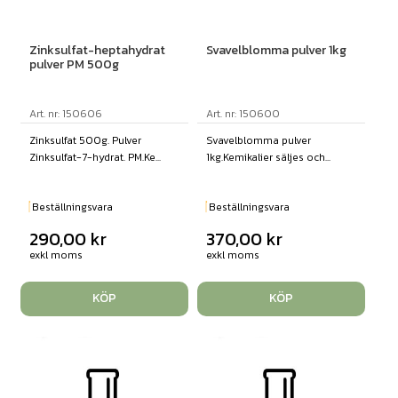
Zinksulfat-heptahydrat
Svavelblomma pulver 1kg
pulver PM 500g
Art. nr: 150606
Art. nr: 150600
Zinksulfat 500g. Pulver
Svavelblomma pulver
Zinksulfat-7-hydrat. PM.Ke...
1kg.Kemikalier säljes och...
Beställningsvara
Beställningsvara
290,00
kr
370,00
kr
exkl moms
exkl moms
KÖP
KÖP