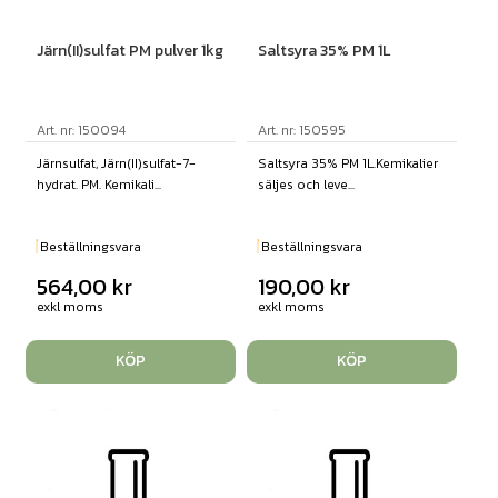
Järn(II)sulfat PM pulver 1kg
Saltsyra 35% PM 1L
Art. nr: 150094
Art. nr: 150595
Järnsulfat, Järn(II)sulfat-7-
Saltsyra 35% PM 1L.Kemikalier
hydrat. PM. Kemikali...
säljes och leve...
Beställningsvara
Beställningsvara
564,00
kr
190,00
kr
exkl moms
exkl moms
KÖP
KÖP