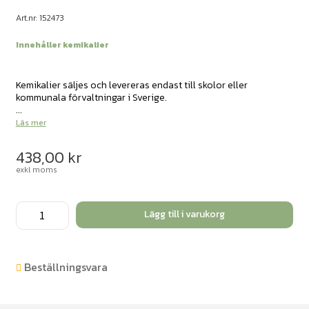
Art.nr: 152473
Innehåller kemikalier
Kemikalier säljes och levereras endast till skolor eller
kommunala förvaltningar i Sverige.
...
Läs mer
438,00
kr
exkl moms
2-
Lägg till i varukorg
Pentanol
100ml
mängd
Beställningsvara