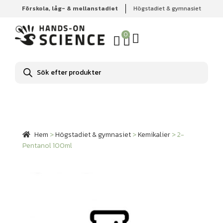
Förskola, låg- & mellanstadiet
Högstadiet & gymnasiet
Hem
Högstadiet & gymnasiet
Kemikalier
2-Pentanol
100ml
0
Produktsökning
Hem
>
Högstadiet & gymnasiet
>
Kemikalier
>
2-
Pentanol 100ml