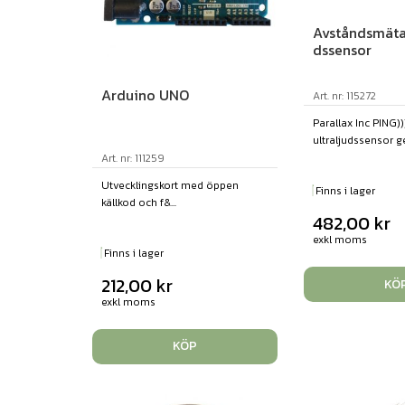
Avståndsmätar
dssensor
Arduino UNO
Art. nr: 115272
Parallax Inc PING))
ultraljudssensor ger
Art. nr: 111259
Utvecklingskort med öppen
Finns i lager
källkod och f&...
482,00
kr
exkl moms
Finns i lager
212,00
kr
KÖ
exkl moms
KÖP