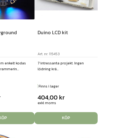
ayground
Duino LCD kit
Art. nr: 115453
om enkelt kodas
7 intressanta projekt. Ingen
rammerin...
lödning krä...
Finns i lager
r
404,00
kr
exkl moms
KÖP
KÖP