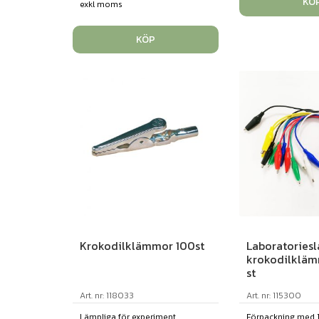
KÖ
exkl moms
KÖP
Krokodilklämmor 100st
Laboratories
krokodilkläm
st
Art. nr: 118033
Art. nr: 115300
Lämpliga för experiment
Förpackning med 