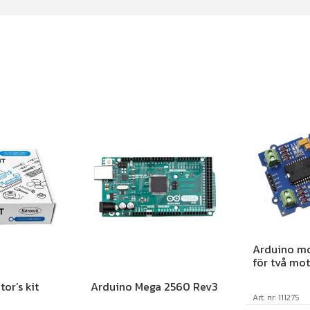
Arduino mo
för två mo
or’s kit
Arduino Mega 2560 Rev3
Art. nr: 111275