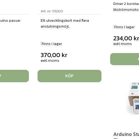
Driver 2 borst
likströmsmotore
Art. nr: 111260
rduino passar
Ett utvecklingskort med flera
anslutningsmöjl...
Finns i lager
234,00
k
exkl moms
Finns i lager
370,00
kr
exkl moms
P
KÖP
Arduino Sta