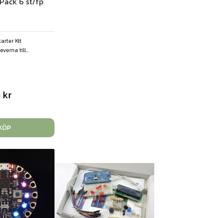
Pack 6 st/fp
rter Kit
verna till...
0
kr
KÖP