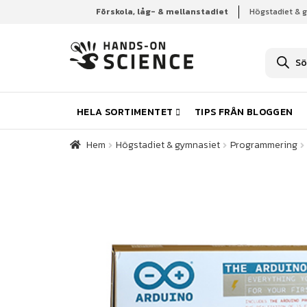
Förskola, låg- & mellanstadiet
Högstadiet & 
Hem
Högstadiet & gymnasiet
Programmering
P
r
o
d
u
k
HELA SORTIMENTET
TIPS FRÅN BLOGGEN
t
s
ö
Hem
Högstadiet & gymnasiet
Programmering
k
n
i
n
g