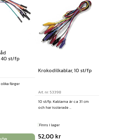
råd
40 st/fp
Krokodilkablar, 10 st/fp
 olika färger
Art. nr: 53398
10 st/fp. Kablarna är c:a 31 cm
och har isolerade ...
Finns i lager
52,00
kr
KÖP