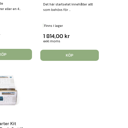
ade
Det här startsetet innehåller allt
r eller en 4...
som behövs för ...
Finns i lager
r
1 814,00
kr
exkl moms
KÖP
KÖP
rter Kit