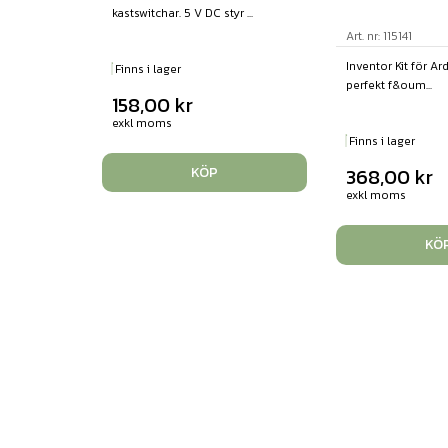
kastswitchar. 5 V DC styr ...
Art. nr: 115141
Inventor Kit för A
Finns i lager
perfekt f&oum...
158,00
kr
exkl moms
Finns i lager
KÖP
368,00
kr
exkl moms
KÖ