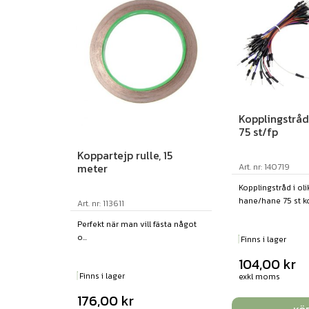
Kopplingstrå
75 st/fp
Koppartejp rulle, 15
meter
Art. nr: 140719
Kopplingstråd i oli
hane/hane 75 st ko
Art. nr: 113611
Perfekt när man vill fästa något
o...
Finns i lager
104,00
kr
Finns i lager
exkl moms
176,00
kr