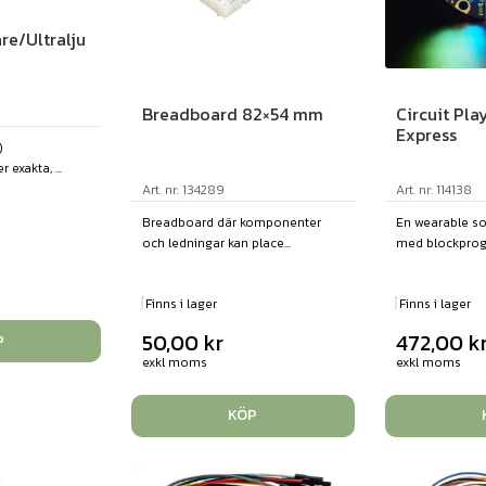
e/Ultralju
Breadboard 82×54 mm
Circuit Pl
Express
)
 exakta, ...
Art. nr: 134289
Art. nr: 114138
Breadboard där komponenter
En wearable s
och ledningar kan place...
med blockprog
Finns i lager
Finns i lager
50,00
kr
472,00
k
P
exkl moms
exkl moms
KÖP