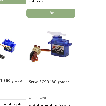
exkl moms
KÖP
R, 360 grader
Servo SG90, 180 grader
Art. nr: 134291
ndre radiostyrda
Användbar i mindre radiostyrda