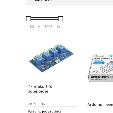
-
kr
Minimum Price
Maximum Price
4-reläkort för
solenoider
Arduino Invent
Art. nr: 111282
Fyra enkelpoliga dubbla