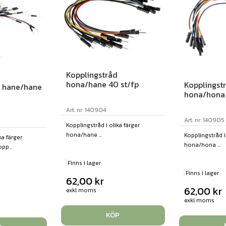
Kopplingstråd
hona/hane 40 st/fp
Kopplingst
d hane/hane
hona/hona 
Art. nr: 140904
Art. nr: 140905
Kopplingstråd i olika färger
hona/hane ...
Kopplingstråd i
ka färger
hona/hona ...
pp...
Finns i lager
Finns i lager
62,00
kr
62,00
kr
exkl moms
exkl moms
KÖP