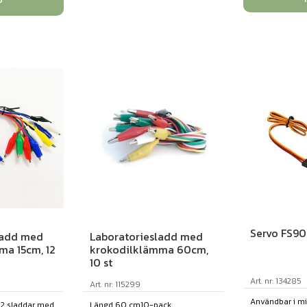
P
Servo FS90
ladd med
Laboratoriesladd med
ma 15cm, 12
krokodilklämma 60cm,
10 st
Art. nr: 134285
Art. nr: 115299
Användbar i mi
12 sladdar med
Längd 60 cm10-pack